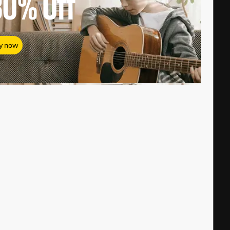
80%
Off
y now