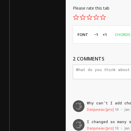
Please rate this tab
FONT
−1
+1
CHORDS
2
COMMENTS
Why
can’t
I
add
ch
Danjuneau
[pro]
10
Jan
•
I
changed
so
many
Danjuneau
[pro]
10
Jan
•