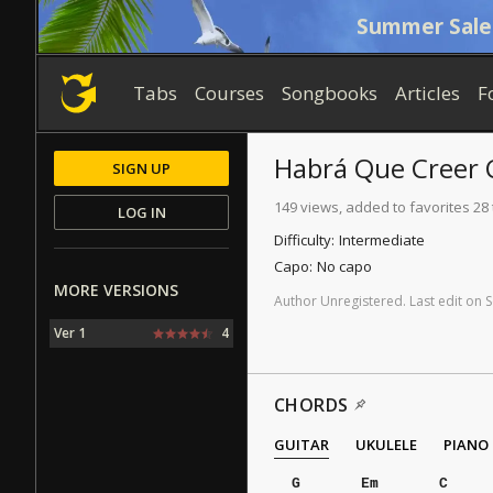
Summer Sale
Tabs
Courses
Songbooks
Articles
F
Habrá Que Creer
SIGN UP
149 views, added to favorites 28
LOG IN
Difficulty:
Intermediate
Capo:
No capo
MORE VERSIONS
Author
Unregistered
.
Last
edit
on
S
Ver 1
4
CHORDS
GUITAR
UKULELE
PIANO
G
Em
C