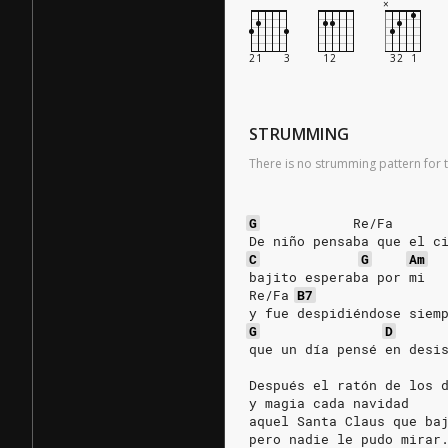
STRUMMING
There is no strumming pattern for t
G
Re/Fa
De niño pensaba que el c
C
G
Am
bajito esperaba por mi
Re/Fa
B7
y fue despidiéndose siem
G
D
que un día pensé en desi
Después el ratón de los 
y magia cada navidad
aquel Santa Claus que ba
pero nadie le pudo mirar