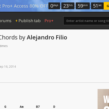
0
:
23
:
59
:
50
:
Pro+ Access 80% OFF
days
hrs
min
sec
G
orums
Publish tab
Pro+
+
Chords
by
Alejandro Filio
 times
ep
16,
2014
W
G
Am
B7
D