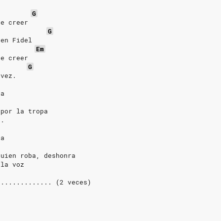
G
ue creer
a
G
 en Fidel
Em
ue creer
a
G
 vez.
ca
 por la tropa
r.
ia
r
quien roba, deshonra
 la voz
.............. (2 veces)