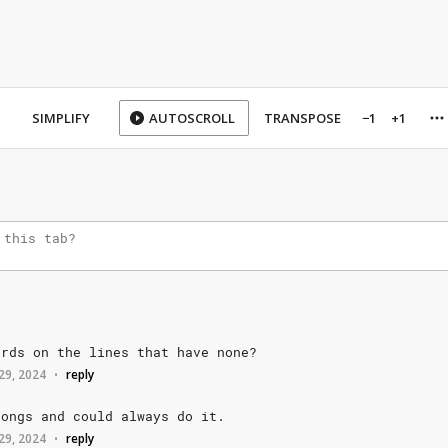
SIMPLIFY
AUTOSCROLL
TRANSPOSE
−1
+1
ords
on
the
lines
that
have
none?
 29, 2024
reply
•
songs
and
could
always
do
it.
 29, 2024
reply
•