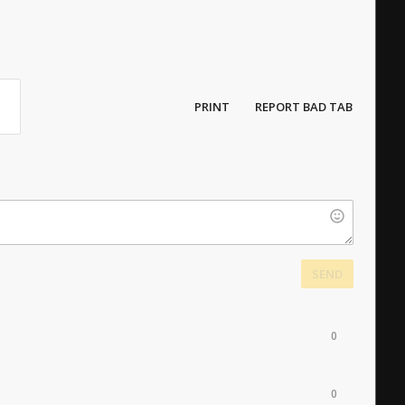
PRINT
REPORT BAD TAB
SEND
0
0