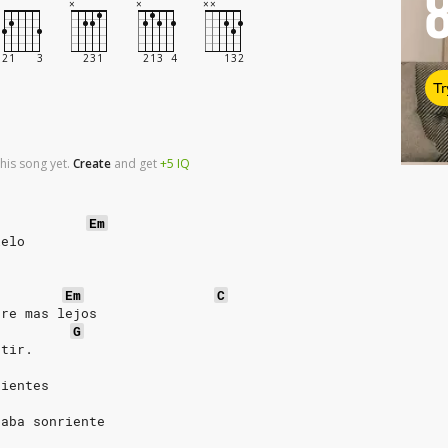
Tr
his song yet.
Create
and
get
+5
IQ
Em
ielo
Em
C
pre mas lejos
G
stir.
dientes
jaba sonriente
.