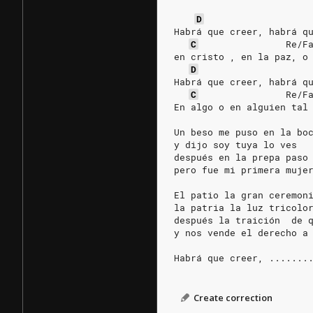
D
Habrá que creer, habrá q
C
Re/F
en cristo , en la paz, o
D
Habrá que creer, habrá q
C
Re/F
En algo o en alguien tal
Un beso me puso en la bo
y dijo soy tuya lo ves
después en la prepa paso
pero fue mi primera muje
El patio la gran ceremon
la patria la luz tricolo
después la traición  de 
y nos vende el derecho a
Habrá que creer, .......
Create correction