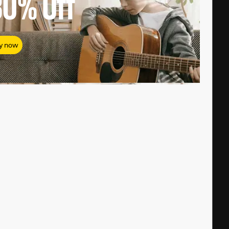
80%
Off
y now