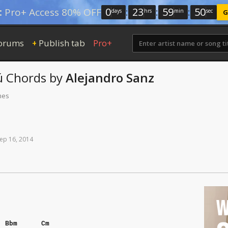
0
:
23
:
59
:
49
:
Pro+ Access 80% OFF
days
hrs
min
sec
G
orums
Publish tab
Pro+
+
ú
Chords
by
Alejandro Sanz
mes
ep
16,
2014
W
Bbm
Cm