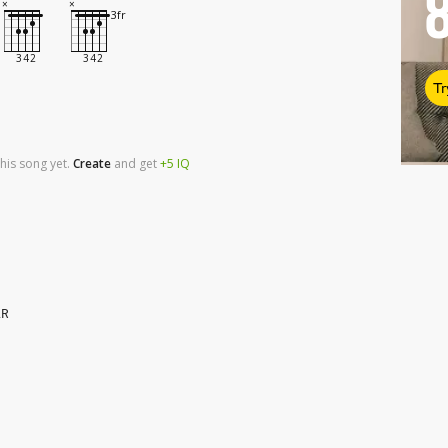
Tr
his song yet.
Create
and
get
+5
IQ
AR