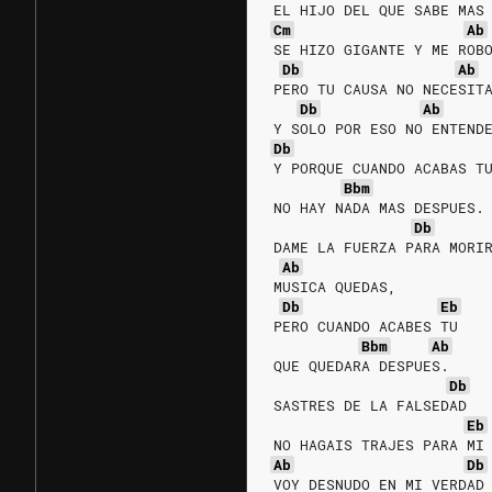
EL HIJO DEL QUE SABE MAS
Cm
Ab
SE HIZO GIGANTE Y ME ROB
Db
Ab
PERO TU CAUSA NO NECESIT
Db
Ab
Y SOLO POR ESO NO ENTEND
Db
Y PORQUE CUANDO ACABAS T
Bbm
NO HAY NADA MAS DESPUES.
Db
DAME LA FUERZA PARA MORI
Ab
MUSICA QUEDAS,
Db
Eb
PERO CUANDO ACABES TU
Bbm
Ab
QUE QUEDARA DESPUES.
Db
SASTRES DE LA FALSEDAD
Eb
NO HAGAIS TRAJES PARA MI
Ab
Db
VOY DESNUDO EN MI VERDAD