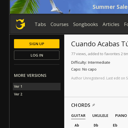
Summer Sale
Tabs
Courses
Songbooks
Articles
F
Cuando Acabas T
SIGN UP
77 views, added to favorites 2 ti
LOG IN
Difficulty:
Intermediate
Capo:
No capo
MORE VERSIONS
Author
Unregistered
.
Last
edit
on
S
Ver 1
Ver 2
CHORDS
GUITAR
UKULELE
PIANO
Ab
Db
Eb