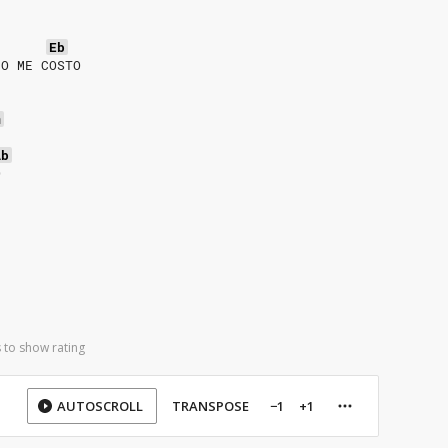
Eb
IO ME COSTO
m
Ab
O
 to show rating
AUTOSCROLL
TRANSPOSE
−1
+1