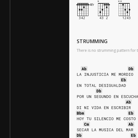
STRUMMING
There is no strumming pattern for t
Ab
Db
LA INJUSTICIA ME MORDIO
Eb
EN TOTAL DESIGUALDAD
Db
POR UN SEGUNDO EN ESCUCH
Ab
DI NI VIDA EN ESCRIBIR
Bbm
Eb
HOY TU SILENCIO ME COSTO
Cm
Ab
SECAR LA MUSICA DEL MAR
Db
Eb