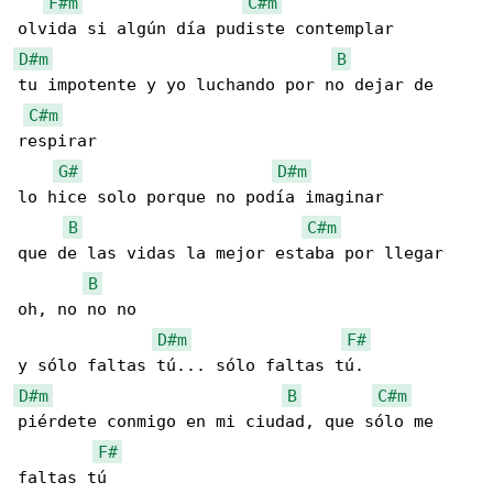
F#m
C#m
D#m
B
tu impotente y yo luchando por no dejar de 

C#m
respirar

G#
D#m
lo hice solo porque no podía imaginar

B
C#m
que de las vidas la mejor estaba por llegar 

B
oh, no no no

D#m
F#
D#m
B
C#m
piérdete conmigo en mi ciudad, que sólo me 

F#
faltas tú
