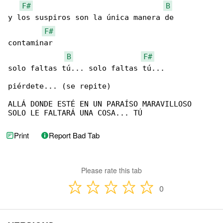
F#
B
y los suspiros son la única manera de 

F#
contaminar

B
F#
solo faltas tú... solo faltas tú...

piérdete... (se repite)

ALLÁ DONDE ESTÉ EN UN PARAÍSO MARAVILLOSO

SOLO LE FALTARÁ UNA COSA... TÚ
Print
Report Bad Tab
Please rate this tab
0