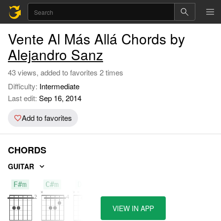
Vente Al Más Allá Chords by
Alejandro Sanz
43 views, added to favorites 2 times
Difficulty:
Intermediate
Last edit:
Sep 16, 2014
Add to favorites
CHORDS
GUITAR
F#m
C#m
D#m
VIEW IN APP