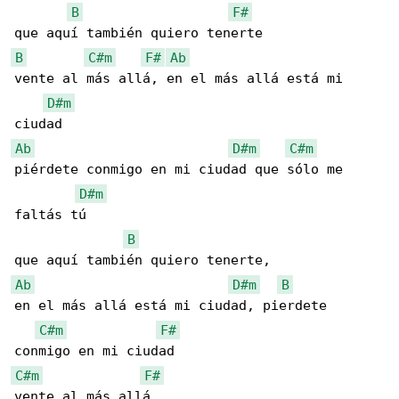
B
F#
B
C#m
F#
Ab
vente al más allá, en el más allá está mi 

D#m
Ab
D#m
C#m
piérdete conmigo en mi ciudad que sólo me 

D#m
faltás tú

B
Ab
D#m
B
en el más allá está mi ciudad, pierdete 

C#m
F#
C#m
F#
vente al más allá
