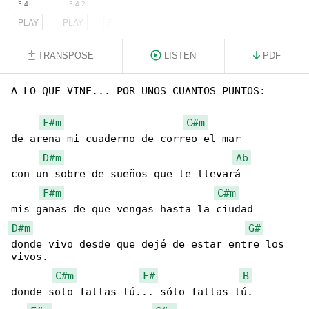
PLAY
PLAY
PLAY
TRANSPOSE
LISTEN
PDF
A LO QUE VINE... POR UNOS CUANTOS PUNTOS:

F#m
C#m
de arena mi cuaderno de correo el mar

D#m
Ab
con un sobre de sueños que te llevará

F#m
C#m
D#m
G#
donde vivo desde que dejé de estar entre los 

vivos.

C#m
F#
B
donde solo faltas tú... sólo faltas tú.
