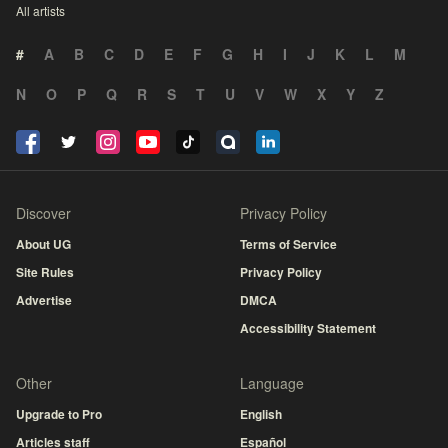
All artists
#
A
B
C
D
E
F
G
H
I
J
K
L
M
N
O
P
Q
R
S
T
U
V
W
X
Y
Z
Discover
Privacy Policy
About UG
Terms of Service
Site Rules
Privacy Policy
Advertise
DMCA
Accessibility Statement
Other
Language
Upgrade to Pro
English
Articles staff
Español