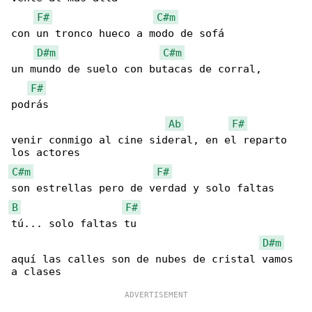
F#
C#m
con un tronco hueco a modo de sofá

D#m
C#m
un mundo de suelo con butacas de corral, 

F#
podrás

Ab
F#
venir conmigo al cine sideral, en el reparto 

C#m
F#
B
F#
tú... solo faltas tu

D#m
aquí las calles son de nubes de cristal vamos 
