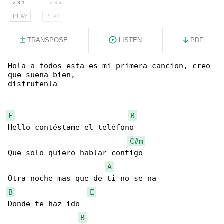
PLAY
PLAY
PLAY
TRANSPOSE
LISTEN
PDF
Hola a todos esta es mi primera cancion, creo 

que suena bien,

disfrutenla

E
B
Hello contéstame el teléfono

C#m
Que solo quiero hablar contigo

A
B
E
Donde te haz ido

B