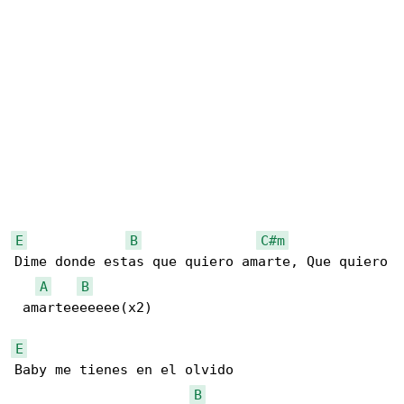
E
B
C#m
Dime donde estas que quiero amarte, Que quiero

A
B
 amarteeeeeee(x2)

E
Baby me tienes en el olvido

B