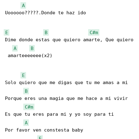
A
Uoooooo?????.Donde te haz ido

E
B
C#m
Dime donde estas que quiero amarte, Que quiero

A
B
 amarteeeeeee(x2)

E
Solo quiero que me digas que tu me amas a mi

B
Porque eres una magia que me hace a mi vivir

C#m
Es que tu eres para mi y yo soy para ti

A
Por favor ven constesta baby

E