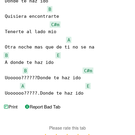
Donde te haz ido

B
Quisiera encontrarte

C#m
Tenerte al lado mio

A
B
E
A donde te haz ido

B
C#m
Uooooo??????Donde te haz ido

A
E
Uoooooo?????.Donde te haz ido
Print
Report Bad Tab
Please rate this tab