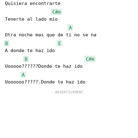
Quisiera encontrarte

C#m
Tenerte al lado mio

A
B
E
A donde te haz ido

B
C#m
Uooooo??????Donde te haz ido

A