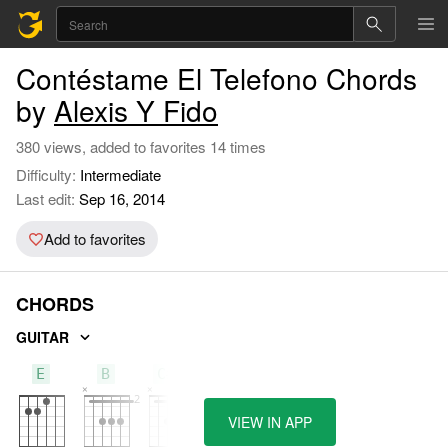
Contéstame El Telefono Chords
by
Alexis Y Fido
380 views, added to favorites 14 times
Difficulty:
Intermediate
Last edit:
Sep 16, 2014
Add to favorites
CHORDS
GUITAR
E
B
C#m
VIEW IN APP