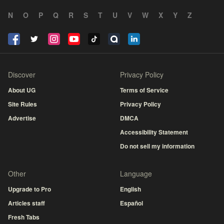
N
O
P
Q
R
S
T
U
V
W
X
Y
Z
Discover
Privacy Policy
About UG
Terms of Service
Site Rules
Privacy Policy
Advertise
DMCA
Accessibility Statement
Do not sell my information
Other
Language
Upgrade to Pro
English
Articles staff
Español
Fresh Tabs