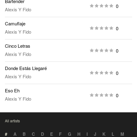
Bartender
0
Alexis Y Fido
Camuflaje
0
Alexis Y Fido
Cinco Letras
0
Alexis Y Fido
Donde Estás Llegaré
0
Alexis Y Fido
Eso Eh
0
Alexis Y Fido
All artists
#
A
B
C
D
E
F
G
H
I
J
K
L
M