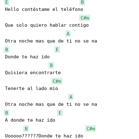
E
B
Hello contéstame el teléfono

C#m
Que solo quiero hablar contigo

A
B
E
Donde te haz ido

B
Quisiera encontrarte

C#m
Tenerte al lado mio

A
B
E
A donde te haz ido

B
C#m
Uooooo??????Donde te haz ido
