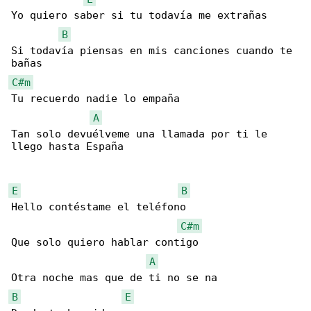
Yo quiero saber si tu todavía me extrañas

B
Si todavía piensas en mis canciones cuando te 

C#m
Tu recuerdo nadie lo empaña

A
Tan solo devuélveme una llamada por ti le 

llego hasta España

E
B
Hello contéstame el teléfono

C#m
Que solo quiero hablar contigo

A
B
E