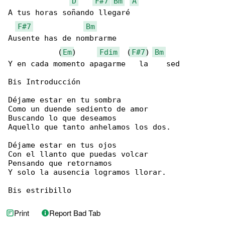
D
F#7
Bm
A
A tus horas soñando llegaré

F#7
Bm
Ausente has de nombrarme

           (
Em
)     
Fdim
  (
F#7
) 
Bm
Y en cada momento apagarme   la    sed

Bis Introducción

Déjame estar en tu sombra

Como un duende sediento de amor

Buscando lo que deseamos

Aquello que tanto anhelamos los dos.

Déjame estar en tus ojos

Con el llanto que puedas volcar

Pensando que retornamos

Y solo la ausencia logramos llorar.

Bis estribillo
Print
Report Bad Tab