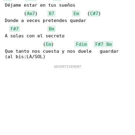
Déjame estar en tus sueños

       (
Am7
)    
B7
Em
   (
C#7
)

Donde a veces pretendes quedar

F#7
Bm
A solas con el secreto

              (
Em
)        
Fdim
F#7
Bm
Que tanto nos cuesta y nos duele   guardar   
