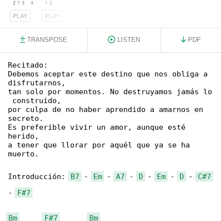
PLAY
PLAY
PLAY
TRANSPOSE
LISTEN
PDF
Recitado:

Debemos aceptar este destino que nos obliga a 

disfrutarnos,

tan solo por momentos. No destruyamos jamás lo

 construido,

por culpa de no haber aprendido a amarnos en 

secreto.

Es preferible vivir un amor, aunque esté 

herido,

a tener que llorar por aquél que ya se ha 

muerto.

Introducción: 
B7
 - 
Em
 - 
A7
 - 
D
 - 
Em
 - 
D
 - 
C#7
- 
F#7
Bm
F#7
Bm