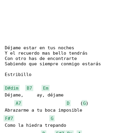
Déjame estar en tus noches

Y el recuerdo mas bello tendrás

Con otro has de encontrarte

Sabiendo que siempre conmigo estarás

Estribillo

D#dim
B7
Em
Déjame,     ay, déjame

A7
D
    (
G
)

F#7
G
Como la hiedra trepando
