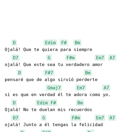
D
Edim
F#
Bm
Ojalá! Que te quiera para siempre

D7
G
F#m
Em7
A7
ojalá! Que este sea tu verdadero amor

D
F#7
Bm
pensaré que de algo sirvió perderte

Gmaj7
Em7
A7
si es que en verdad él te adora como yo.

D
Edim
F#
Bm
Ojalá! No te duelan mis recuerdos

D7
G
F#m
Em7
A7
ojalá! Junto a él tengas la felicidad
