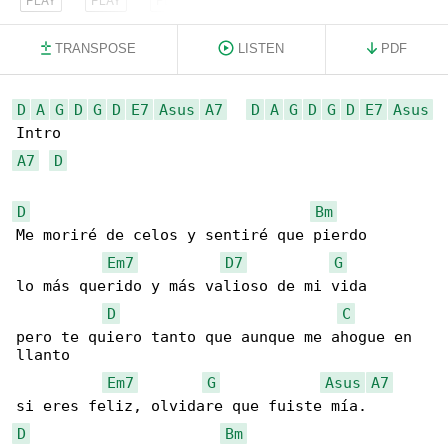
TRANSPOSE
LISTEN
PDF
D
A
G
D
G
D
E7
Asus
A7
D
A
G
D
G
D
E7
Asus
A7
D
D
Bm
Me moriré de celos y sentiré que pierdo

Em7
D7
G
lo más querido y más valioso de mi vida

D
C
pero te quiero tanto que aunque me ahogue en 

llanto

Em7
G
Asus
A7
D
Bm