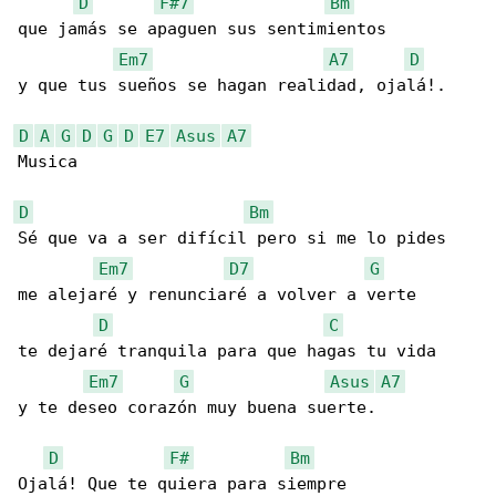
D
F#7
Bm
que jamás se apaguen sus sentimientos

Em7
A7
D
y que tus sueños se hagan realidad, ojalá!.

D
A
G
D
G
D
E7
Asus
A7
Musica

D
Bm
Sé que va a ser difícil pero si me lo pides

Em7
D7
G
me alejaré y renunciaré a volver a verte

D
C
te dejaré tranquila para que hagas tu vida

Em7
G
Asus
A7
y te deseo corazón muy buena suerte.

D
F#
Bm
Ojalá! Que te quiera para siempre
