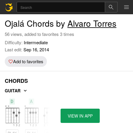
Ojalá Chords by
Alvaro Torres
56 views, added to favorites 3 times
Difficulty:
Intermediate
Last edit:
Sep 16, 2014
Add to favorites
CHORDS
GUITAR
D
A
G
VIEW IN APP
PLAY
PLAY
PLAY