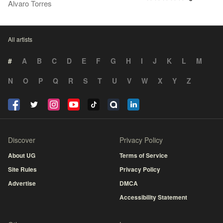
Alvaro Torres
All artists
#
A
B
C
D
E
F
G
H
I
J
K
L
M
N
O
P
Q
R
S
T
U
V
W
X
Y
Z
Discover
Privacy Policy
About UG
Terms of Service
Site Rules
Privacy Policy
Advertise
DMCA
Accessibility Statement