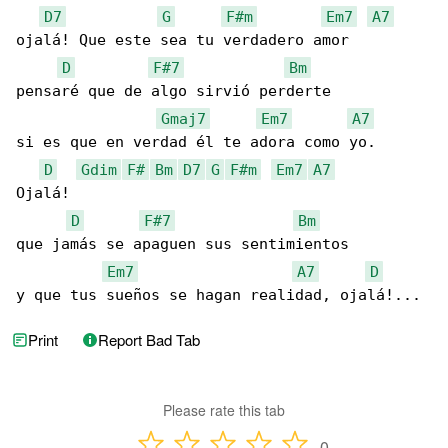
D7
G
F#m
Em7
A7
ojalá! Que este sea tu verdadero amor

D
F#7
Bm
pensaré que de algo sirvió perderte

Gmaj7
Em7
A7
si es que en verdad él te adora como yo.

D
Gdim
F#
Bm
D7
G
F#m
Em7
A7
Ojalá!

D
F#7
Bm
que jamás se apaguen sus sentimientos

Em7
A7
D
y que tus sueños se hagan realidad, ojalá!...
Print
Report Bad Tab
Please rate this tab
0