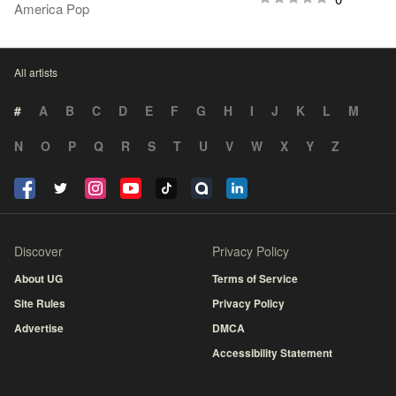
America Pop
All artists
#
A
B
C
D
E
F
G
H
I
J
K
L
M
N
O
P
Q
R
S
T
U
V
W
X
Y
Z
Discover
Privacy Policy
About UG
Terms of Service
Site Rules
Privacy Policy
Advertise
DMCA
Accessibility Statement