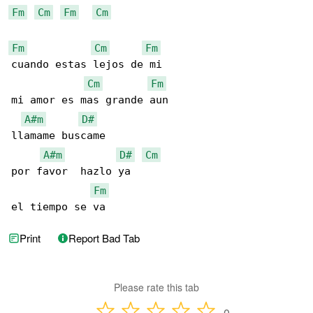
Fm
Cm
Fm
Cm
Fm
Cm
Fm
cuando estas lejos de mi

Cm
Fm
mi amor es mas grande aun

A#m
D#
llamame buscame

A#m
D#
Cm
por favor  hazlo ya

Fm
el tiempo se va
Print
Report Bad Tab
Please rate this tab
0