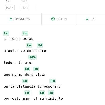
PLAY
PLAY
PLAY
TRANSPOSE
LISTEN
PDF
Fm
Fm
si tu no estas

G#
D#
a quien yo entregare

A#m
todo este amor

G#
D#
que no me deja vivir

G#
D#
en la distancia te esperare

C#
G#
D#
por este amor el sufrimiento
