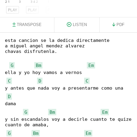
PLAY
PLAY
PLAY
TRANSPOSE
LISTEN
PDF
esta cancion se la dedica directamente

a miguel angel mendez alvarez

chavas disfrutenla.

G
Bm
Em
ella y yo hoy vamos a vernos

C
D
C
y antes que nada voy a presentarme como una 

D
dama

G
Bm
Em
y sin escandalos voy a decirle cuanto te quize

cuanto de amaba,

G
Bm
Em