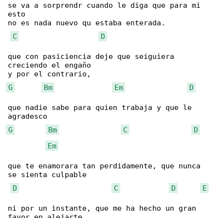
se va a sorprendr cuando le diga que para mi 

esto

no es nada nuevo qu estaba enterada.

C
D
que con pasiciencia deje que seiguiera 

creciendo el engaño

G
Bm
Em
D
que nadie sabe para quien trabaja y que le 

G
Bm
C
D
Em
que te enamorara tan perdidamente, que nunca 

se sienta culpable

D
C
D
E
ni por un instante, que me ha hecho un gran 

favor en alejarte
