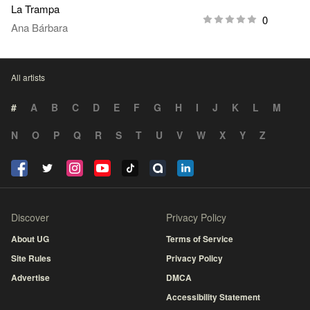
La Trampa
0
Ana Bárbara
All artists
#
A
B
C
D
E
F
G
H
I
J
K
L
M
N
O
P
Q
R
S
T
U
V
W
X
Y
Z
Discover
Privacy Policy
About UG
Terms of Service
Site Rules
Privacy Policy
Advertise
DMCA
Accessibility Statement