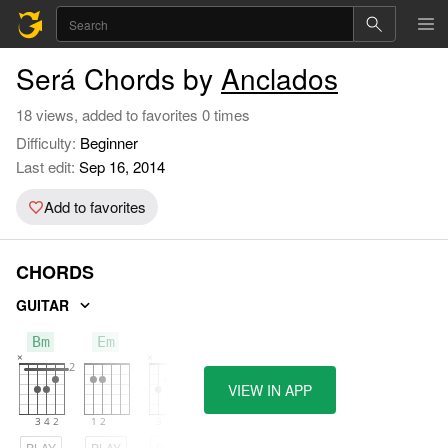
Será Chords by
Anclados
18 views, added to favorites 0 times
Difficulty:
Beginner
Last edit:
Sep 16, 2014
Add to favorites
CHORDS
GUITAR
Bm
Em
C
VIEW IN APP
PLAY
PLAY
PLAY