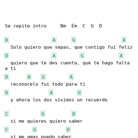
Se repite intro     Bm  Em  C  G  D

D
A
G
A
D
A
G
A
  quiero que te des cuenta, que te hago falta 

D
A
G
A
D
A
G
  y ahora los dos vivimos un recuerdo

C
G
D
C
G
D