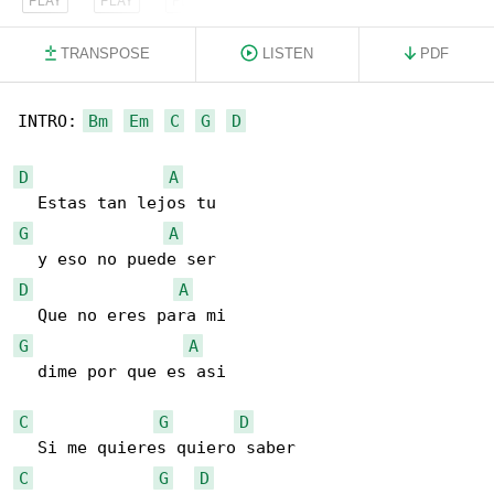
TRANSPOSE
LISTEN
PDF
INTRO: 
Bm
Em
C
G
D
D
A
G
A
D
A
G
A
  dime por que es asi

C
G
D
C
G
D