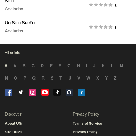
Solo
0
Anclados
Un Solo Sueño
0
Anclados
All artists
#
A
B
C
D
E
F
G
H
I
J
K
L
M
N
O
P
Q
R
S
T
U
V
W
X
Y
Z
Discover
Privacy Policy
About UG
Terms of Service
Site Rules
Privacy Policy