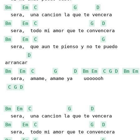
Bm
Em
C
G
D
Bm
Em
C
G
D
Bm
Em
C
G
  sera,  que aun te pienso y no te puedo 

D
Bm
Em
C
G
D
Bm
Em
C
G
D
Bm
Em
  sera,  amame, amame ya    uoooooh

C
G
D
Bm
Em
C
G
D
Bm
Em
C
G
D