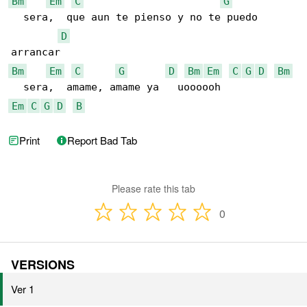
Bm
Em
C
G
  sera,  que aun te pienso y no te puedo 

D
Bm
Em
C
G
D
Bm
Em
C
G
D
Bm
Em
C
G
D
B
Print
Report Bad Tab
Please rate this tab
0
VERSIONS
Ver 1