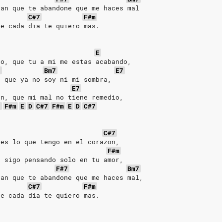
jan que te abandone que me haces mal
C#7
F#m
ue cada dia te quiero mas.
E
do, que tu a mi me estas acabando,
7
Bm7
E7
, que ya no soy ni mi sombra,
E7
en, que mi mal no tiene remedio,
7
F#m
E
D
C#7
F#m
E
D
C#7
C#7
 es lo que tengo en el corazon,
F#m
, sigo pensando solo en tu amor,
F#7
Bm7
jan que te abandone que me haces mal,
C#7
F#m
ue cada dia te quiero mas.