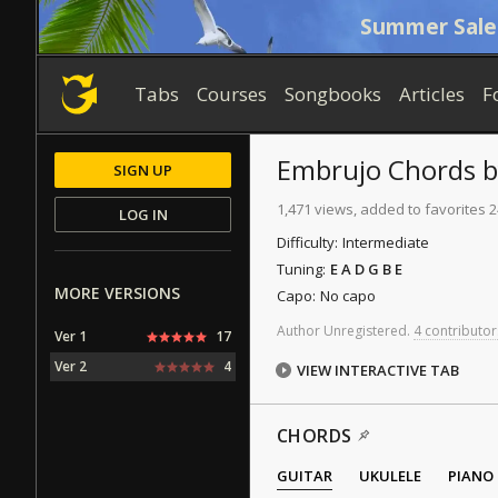
Summer Sale
Tabs
Courses
Songbooks
Articles
F
Embrujo
Chords
SIGN UP
1,471 views, added to favorites 2
LOG IN
Difficulty:
Intermediate
Tuning:
E A D G B E
MORE VERSIONS
Capo:
No capo
Author
Unregistered
.
4 contributor
Ver 1
17
Ver 2
4
VIEW INTERACTIVE TAB
CHORDS
GUITAR
UKULELE
PIANO