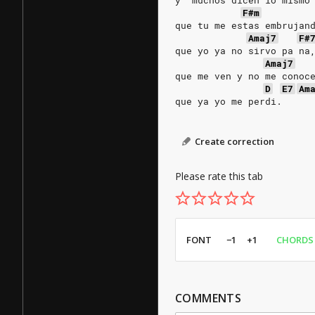
y  muchos dicen lo mismo
F#m
que tu me estas embrujan
Amaj7
F#
que yo ya no sirvo pa na
Amaj7
que me ven y no me conoc
D
E7
Am
que ya yo me perdi.
Create correction
Please rate this tab
FONT
−1
+1
CHORDS
COMMENTS