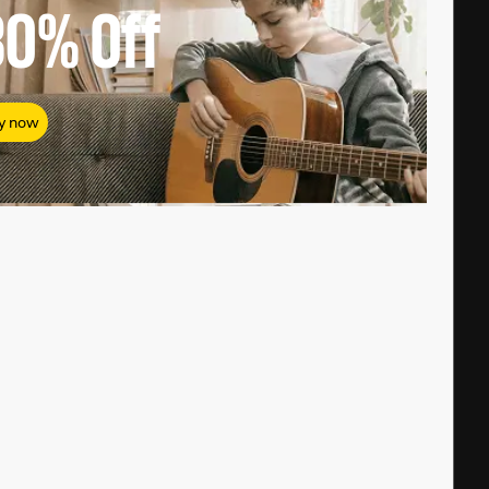
80%
Off
y now