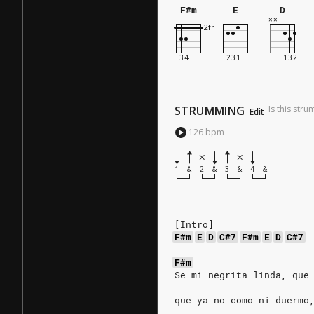
F#m
E
D
STRUMMING
Is this str
Edit
126
bpm
1
&
2
&
3
&
4
&
[Intro]
F#m
E
D
C#7
F#m
E
D
C#7
F#m
Se mi negrita linda, que
que ya no como ni duermo