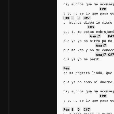
hay muchos que me aconse
F#m
y yo no se lo que pasa q
F#m
E
D
C#7
y  muchos dicen lo mismo
F#m
que tu me estas embrujan
Amaj7
F#
que yo ya no sirvo pa na
Amaj7
que me ven y no me conoc
Amaj7
C#
que ya yo me perdi.
F#m
se mi negrita linda, que
que ya no como ni duermo
hay muchos que me aconse
F#m
y yo no se lo que pasa q
F#m
E
D
C#7