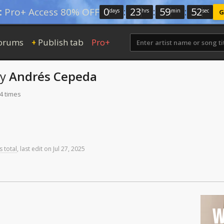
0
:
23
:
59
:
52
:
Pro+ Access 80% OFF
days
hrs
min
sec
G
orums
Publish tab
Pro+
+
by
Andrés Cepeda
4 times
s total
,
last
edit
on
Jul
27,
2025
W