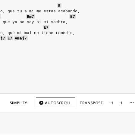
E
do, que tu a mi me estas acabando,
7
Bm7
E7
, que ya no soy ni mi sombra,
E7
en, que mi mal no tiene remedio,
aj7
E7
Amaj7
SIMPLIFY
AUTOSCROLL
TRANSPOSE
−1
+1