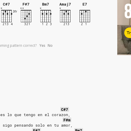
C#7
F#7
Bm7
Amaj7
E7
Tr
umming pattern correct?
Yes
No
C#7
 es lo que tengo en el corazon,
F#m
, sigo pensando solo en tu amor,
F#7
Bm7