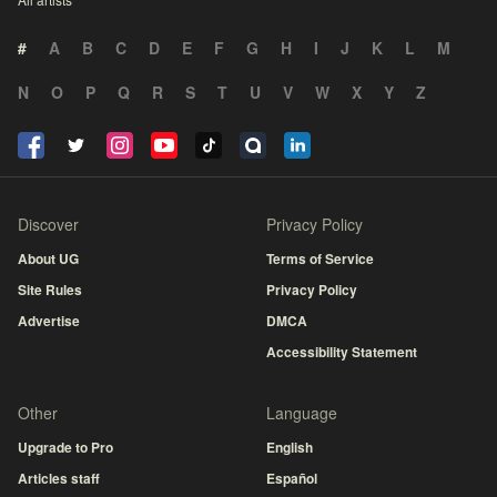
#
A
B
C
D
E
F
G
H
I
J
K
L
M
N
O
P
Q
R
S
T
U
V
W
X
Y
Z
Discover
Privacy Policy
About UG
Terms of Service
Site Rules
Privacy Policy
Advertise
DMCA
Accessibility Statement
Other
Language
Upgrade to Pro
English
Articles staff
Español