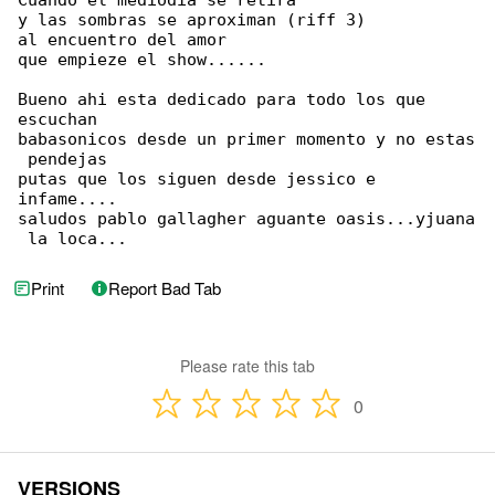
Cuando el mediodia se retira

y las sombras se aproximan (riff 3)

al encuentro del amor

que empieze el show......

Bueno ahi esta dedicado para todo los que 

escuchan

babasonicos desde un primer momento y no estas

 pendejas

putas que los siguen desde jessico e 

infame....

saludos pablo gallagher aguante oasis...yjuana

 la loca...
Print
Report Bad Tab
Please rate this tab
0
VERSIONS