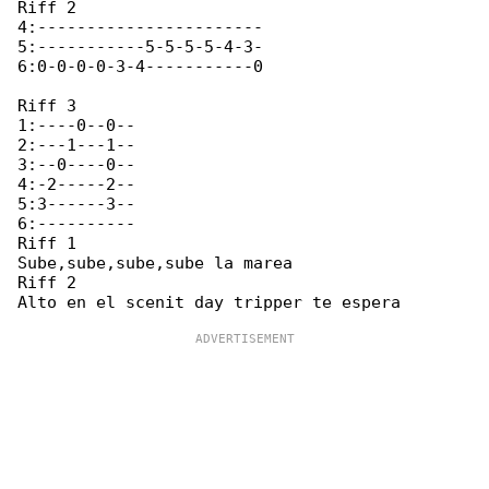
Riff 2

4:-----------------------

5:-----------5-5-5-5-4-3-

6:0-0-0-0-3-4-----------0

Riff 3

1:----0--0--

2:---1---1--

3:--0----0--

4:-2-----2--

5:3------3--

6:----------

Riff 1

Sube,sube,sube,sube la marea

Riff 2
