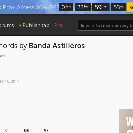
0
:
23
:
59
:
52
:
Pro+ Access 80% OFF
days
hrs
min
sec
G
orums
Publish tab
Pro+
+
hords
by
Banda Astilleros
mes
ep
16,
2014
W
C
Em
G7