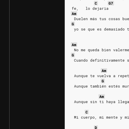
C
G7
fe,   lo dejaria
Am
 Duelen más tus cosas bu
G
 yo se que es demasiado 
Am
 No me queda bien valerm
G
 Cuando definitivamente 
Am
 Aunque te vuelva a repe
G
 Aunque también estés mu
Am
 Aunque sin ti haya lleg
C
 Mi cuerpo, mi mente y m
D