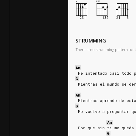
STRUMMING
There is no strumming pattern for t
Am
 He intentado casi todo 
G
 Mientras el mundo se de
Am
 Mientras aprendo de est
G
 Me vuelvo a preguntar q
Am
 Por que sin ti me queda
G