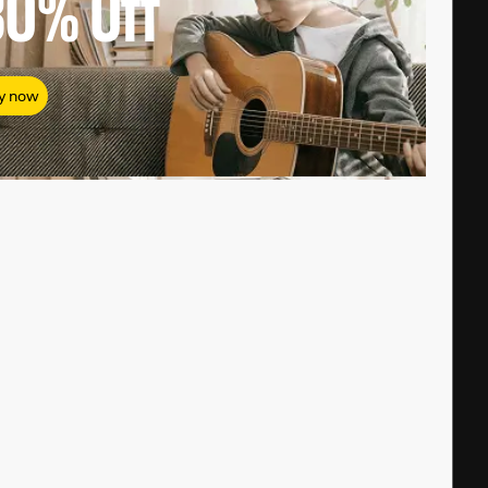
80%
Off
y now