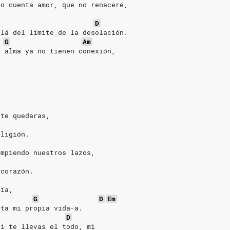
do cuenta amor, que no renaceré,
D
llá del límite de la desolación.
G
Am
i alma ya no tienen conexión,
 te quedaras,
eligión.
ompiendo nuestros lazos,
 corazón.
ría,
G
D
Em
sta mi propia vida-a.
D
si te llevas el todo, mi