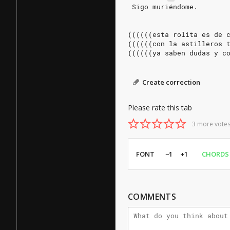
 Sigo muriéndome.
((((((esta rolita es de 
((((((con la astilleros 
((((((ya saben dudas y c
Create correction
Please rate this tab
3 more votes
FONT
−1
+1
CHORDS
COMMENTS