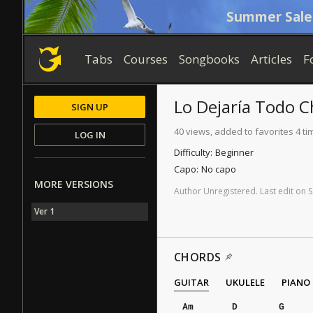
Summer Sale
Tabs
Courses
Songbooks
Articles
F
Lo Dejaría Todo
C
SIGN UP
40 views, added to favorites 4 ti
LOG IN
Difficulty:
Beginner
Capo:
No capo
MORE VERSIONS
Author
Unregistered
.
Last
edit
on
S
Ver 1
CHORDS
GUITAR
UKULELE
PIANO
Am
D
G