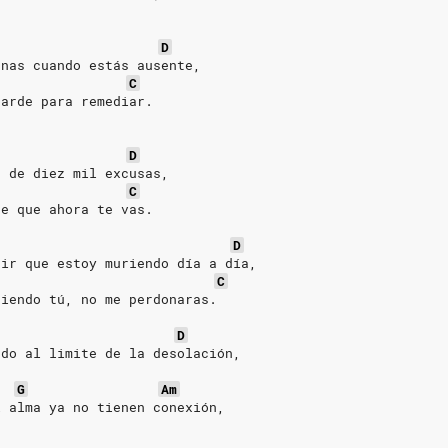
D
enas cuando estás ausente,
C
tarde para remediar.
D
e de diez mil excusas,
C
se que ahora te vas.
D
tir que estoy muriendo día a día,
C
riendo tú, no me perdonaras.
D
ado al limite de la desolación,
G
Am
i alma ya no tienen conexión,