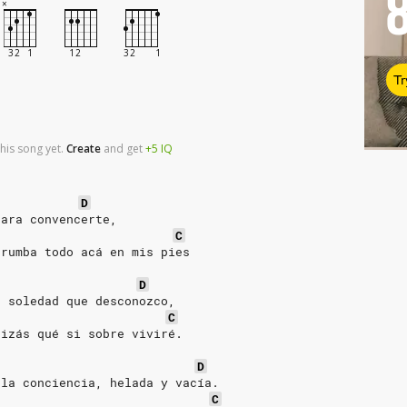
Tr
his song yet.
Create
and
get
+5
IQ
D
para convencerte,
C
rrumba todo acá en mis pies
D
a soledad que desconozco,
C
uizás qué si sobre viviré.
D
 la conciencia, helada y vacía.
C