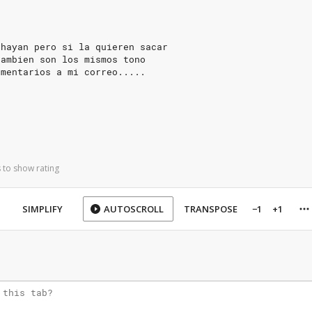
chayan pero si la quieren sacar
tambien son los mismos tono
omentarios a mi correo.....
 to show rating
SIMPLIFY
AUTOSCROLL
TRANSPOSE
−1
+1