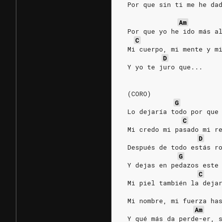
 Por que sin ti me he da
Am
 Por que yo he ido más a
C
 Mi cuerpo, mi mente y m
D
 Y yo te juro que...
 (CORO)
G
 Lo dejaría todo por que
C
 Mi credo mi pasado mi r
D
 Después de todo estás r
G
 Y dejas en pedazos este
C
 Mi piel también la deja
 Mi nombre, mi fuerza ha
Am
 Y qué más da perde-er, 