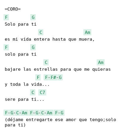
F
G
Solo para ti

C
Am
F
G
solo para ti

C
Am
bajare las estrellas para que me quieras

F
F
-
F#
-
G
y toda la vida...

C
C7
sere para ti...

F
-
G
-
C
-
Am
F
-
G
-
C
-
Am
F
-
G
(déjame entregarte ese amor que tengo;solo 

para ti)
