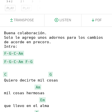
PLAY
PLAY
PLAY
TRANSPOSE
LISTEN
PDF
Buena colaboración.

Solo le agrego unos adornos para los cambios 

de acorde en precoro.

F
-
G
-
C
-
Am
F
-
G
-
C
-
Am
F
-
G
C
G
Quiero decirte mil cosas

Am
mil cosas hermosas

Em
que llevo en el alma
