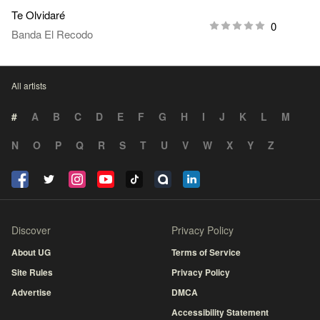
Te Olvidaré
0
Banda El Recodo
All artists
#
A
B
C
D
E
F
G
H
I
J
K
L
M
N
O
P
Q
R
S
T
U
V
W
X
Y
Z
Discover
Privacy Policy
About UG
Terms of Service
Site Rules
Privacy Policy
Advertise
DMCA
Accessibility Statement