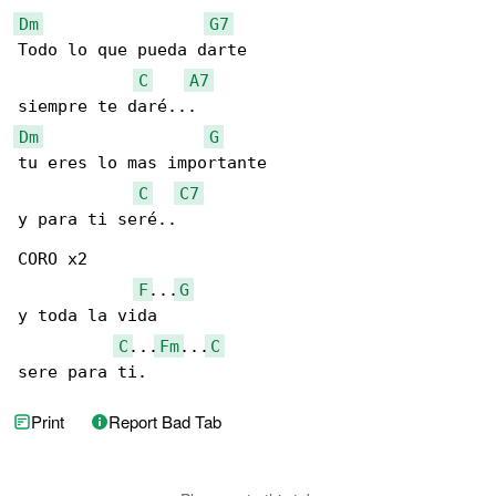
Dm
G7
Todo lo que pueda darte

C
A7
Dm
G
tu eres lo mas importante

C
C7
y para ti seré..

CORO x2

F
...
G
y toda la vida

C
...
Fm
...
C
sere para ti.
Print
Report Bad Tab