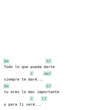
Dm
G7
Todo lo que pueda darte

C
Am7
Dm
G7
tu eres lo mas importante

C
C7
y para ti seré...
