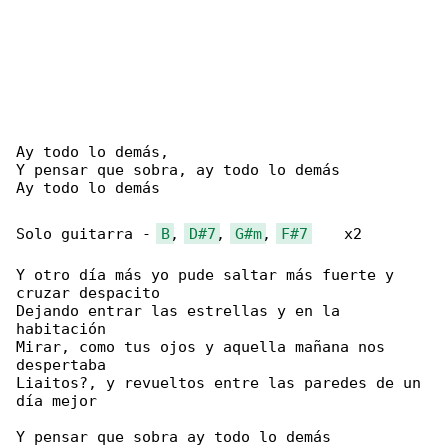
Ay todo lo demás,

Y pensar que sobra, ay todo lo demás

Ay todo lo demás

Solo guitarra - 
B
, 
D#7
, 
G#m
, 
F#7
    x2

Y otro día más yo pude saltar más fuerte y 

cruzar despacito

Dejando entrar las estrellas y en la 

habitación

Mirar, como tus ojos y aquella mañana nos 

despertaba

Liaitos?, y revueltos entre las paredes de un 

día mejor

Y pensar que sobra ay todo lo demás
