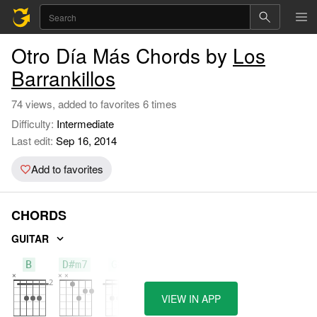
Otro Día Más Chords by
Los
Barrankillos
74 views, added to favorites 6 times
Difficulty:
Intermediate
Last edit:
Sep 16, 2014
Add to favorites
CHORDS
GUITAR
B
D#m7
G#m
VIEW IN APP