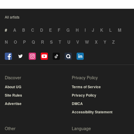
All artists
#
A
B
C
D
E
F
G
H
I
J
K
L
M
N
O
P
Q
R
S
T
U
V
W
X
Y
Z
Discover
Privacy Policy
About UG
Terms of Service
Site Rules
Privacy Policy
Advertise
DMCA
Accessibility Statement
Other
Language