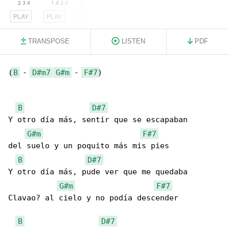
PLAY
PLAY
PLAY
TRANSPOSE
LISTEN
PDF
(
B
 - 
D#m7
G#m
 - 
F#7
)

B
D#7
Y otro día más, sentir que se escapaban

G#m
F#7
del suelo y un poquito más mis pies

B
D#7
Y otro día más, pude ver que me quedaba

G#m
F#7
Clavao? al cielo y no podía descender

B
D#7