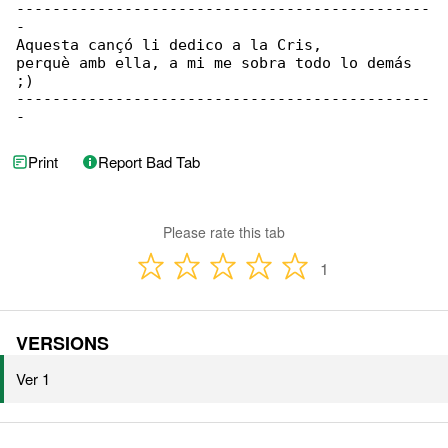
----------------------------------------------

-

Aquesta cançó li dedico a la Cris,

perquè amb ella, a mi me sobra todo lo demás 

;)

----------------------------------------------

-
Print
Report Bad Tab
Please rate this tab
1
VERSIONS
Ver 1