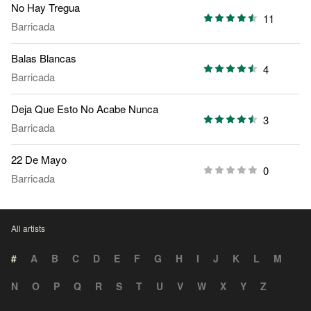
No Hay Tregua
11
Barricada
Balas Blancas
4
Barricada
Deja Que Esto No Acabe Nunca
3
Barricada
22 De Mayo
0
Barricada
All artists
#
A
B
C
D
E
F
G
H
I
J
K
L
M
N
O
P
Q
R
S
T
U
V
W
X
Y
Z