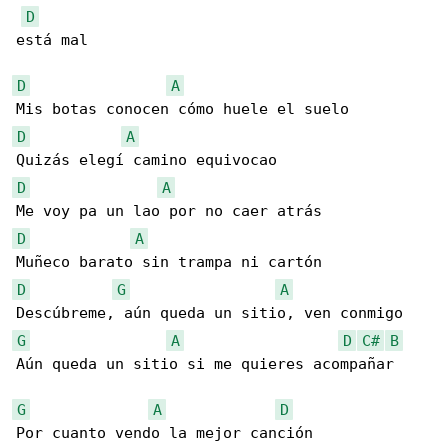
D
está mal

D
A
D
A
D
A
D
A
D
G
A
G
A
D
C#
B
Aún queda un sitio si me quieres acompañar

G
A
D