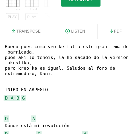
PLAY
PLAY
PLAY
TRANSPOSE
LISTEN
PDF
Bueno pues como veo ke falta este gran tema de

 barricada,

pues aki lo teneis, la he sacado de la version

 akustika,

pero kreo ke es igual. Saludos al foro de 

extremoduro, Dani.

D
A
B
G
D
A
D
G
A