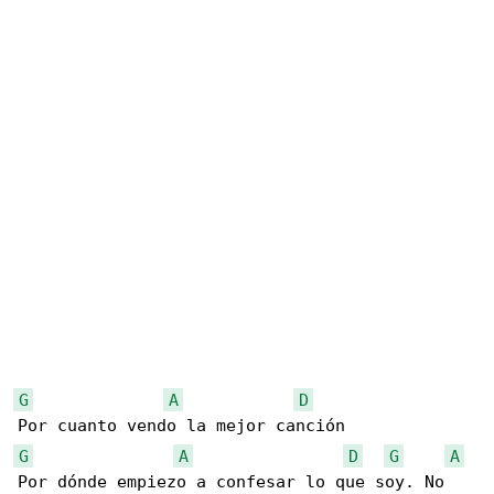
G
A
D
G
A
D
G
A
Por dónde empiezo a confesar lo que soy. No 
