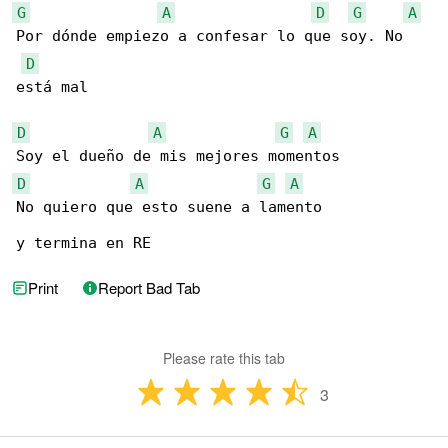
G
A
D
G
A
Por dónde empiezo a confesar lo que soy. No 

D
está mal

D
A
G
A
D
A
G
A
No quiero que esto suene a lamento

y termina en RE
Print
Report Bad Tab
Please rate this tab
3