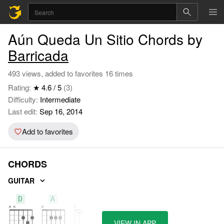
Aún Queda Un Sitio Chords by
Barricada
493 views, added to favorites 16 times
Rating:
★ 4.6 / 5
(3)
Difficulty:
Intermediate
Last edit:
Sep 16, 2014
Add to favorites
CHORDS
GUITAR
D
A
B
VIEW IN APP