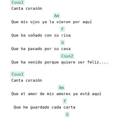
Csus2
   Canta corazón

Am
   Que mis ojos ya la vieron por aquí

F
   Que ha soñado con su risa

G
   Que ha pasado por su casa

Csus2
   Que ha venido porque quiere ser feliz....

Csus2
   Canta corazón

Am
   Que el amor de mis amores ya está aquí

F
    Que he guardado cada carta

G