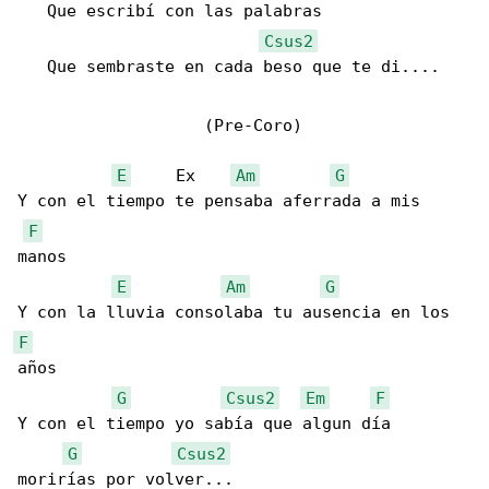
   Que escribí con las palabras

Csus2
   Que sembraste en cada beso que te di....

                   (Pre-Coro)

E
     Ex    
Am
G
Y con el tiempo te pensaba aferrada a mis 

F
manos

E
Am
G
F
años

G
Csus2
Em
F
Y con el tiempo yo sabía que algun día 

G
Csus2
morirías por volver...
