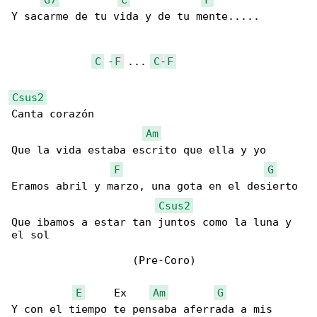
Y sacarme de tu vida y de tu mente.....

C
 -
F
 ... 
C
-
F
Csus2
Canta corazón

Am
Que la vida estaba escrito que ella y yo

F
G
Eramos abril y marzo, una gota en el desierto

Csus2
Que ibamos a estar tan juntos como la luna y 

el sol

                   (Pre-Coro)

E
     Ex    
Am
G
Y con el tiempo te pensaba aferrada a mis 
