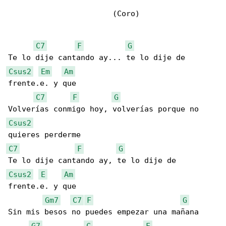
                       (Coro)

C7
F
G
Csus2
Em
Am
frente.e. y que

C7
F
G
Csus2
C7
F
G
Csus2
E
Am
frente.e. y que

Gm7
C7
F
G
Sin mis besos no puedes empezar una mañana

G7
C
F