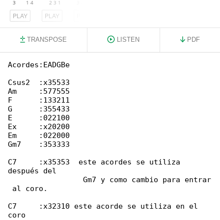
PLAY
PLAY
PLAY
TRANSPOSE
LISTEN
PDF
Acordes:EADGBe

Csus2  :x35533

Am     :577555

F      :133211

G      :355433

E      :022100

Ex     :x20200

Em     :022000

Gm7    :353333

C7     :x35353  este acordes se utiliza 

después del

                 Gm7 y como cambio para entrar

 al coro.

C7     :x32310 este acorde se utiliza en el 

coro
