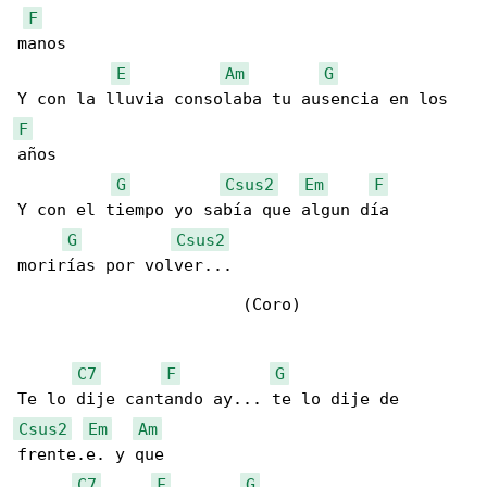
F
manos

E
Am
G
F
años

G
Csus2
Em
F
Y con el tiempo yo sabía que algun día 

G
Csus2
morirías por volver...

                       (Coro)

C7
F
G
Csus2
Em
Am
frente.e. y que

C7
F
G