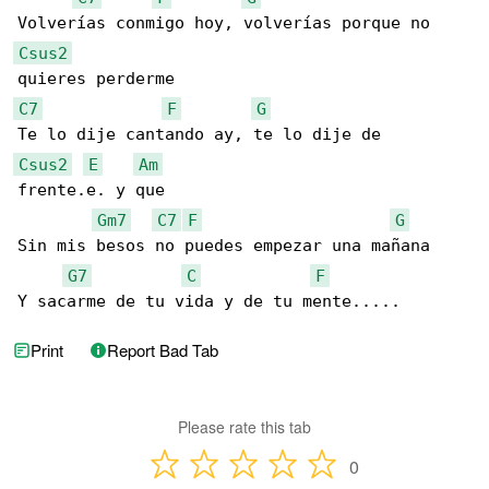
Csus2
C7
F
G
Csus2
E
Am
frente.e. y que

Gm7
C7
F
G
Sin mis besos no puedes empezar una mañana

G7
C
F
Y sacarme de tu vida y de tu mente.....
Print
Report Bad Tab
Please rate this tab
0