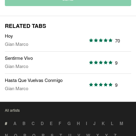
RELATED TABS
Hoy
70
Gian Marco
Sentirme Vivo
9
Gian Marco
Hasta Que Vuelvas Conmigo
9
Gian Marco
All artists
#
A
B
C
D
E
F
G
H
I
J
K
L
M
N
O
P
Q
R
S
T
U
V
W
X
Y
Z