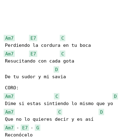
Am7
E7
C
Am7
E7
C
Resucitando con cada gota

D
De tu sudor y mi savia

Am7
C
D
Am7
C
D
Am7
 - 
E7
 - 
G
Reconócelo
