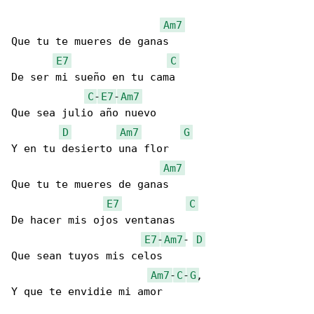
Am7
Que tu te mueres de ganas

E7
C
De ser mi sueño en tu cama

C
-
E7
-
Am7
Que sea julio año nuevo

D
Am7
G
Y en tu desierto una flor

Am7
Que tu te mueres de ganas

E7
C
De hacer mis ojos ventanas

E7
-
Am7
- 
D
Que sean tuyos mis celos

Am7
-
C
-
G
,

Y que te envidie mi amor
