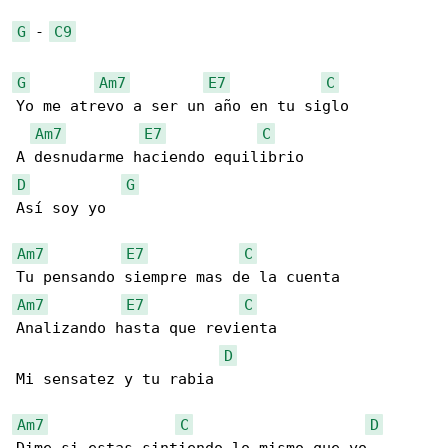
G
 - 
C9
G
Am7
E7
C
Yo me atrevo a ser un año en tu siglo

Am7
E7
C
D
G
Así soy yo

Am7
E7
C
Am7
E7
C
Analizando hasta que revienta

D
Mi sensatez y tu rabia

Am7
C
D