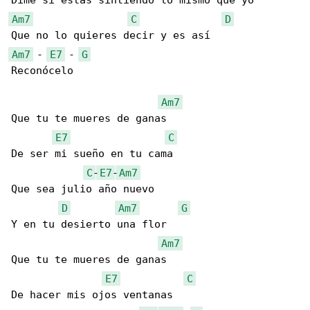
Am7
C
D
Am7
 - 
E7
 - 
G
Reconócelo

Am7
Que tu te mueres de ganas

E7
C
De ser mi sueño en tu cama

C
-
E7
-
Am7
Que sea julio año nuevo

D
Am7
G
Y en tu desierto una flor

Am7
Que tu te mueres de ganas

E7
C
De hacer mis ojos ventanas
