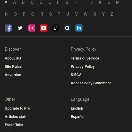
#
A
B
C
D
E
F
G
H
I
J
K
L
M
N
O
P
Q
R
S
T
U
V
W
X
Y
Z
Discover
Privacy Policy
About UG
Terms of Service
Site Rules
Privacy Policy
Advertise
DMCA
Accessibility Statement
Other
Language
Upgrade to Pro
English
Articles staff
Español
Fresh Tabs