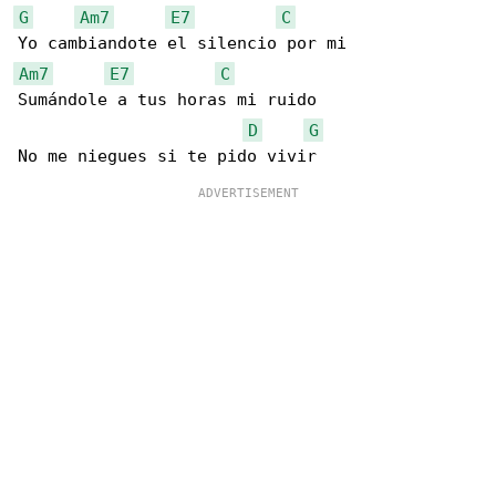
G
Am7
E7
C
Am7
E7
C
Sumándole a tus horas mi ruido

D
G