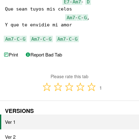
E7
-
Am7
- 
D
Que sean tuyos mis celos

Am7
-
C
-
G
,

Y que te envidie mi amor

Am7
-
C
-
G
Am7
-
C
-
G
Am7
-
C
-
G
Print
Report Bad Tab
Please rate this tab
1
VERSIONS
Ver 1
Ver 2