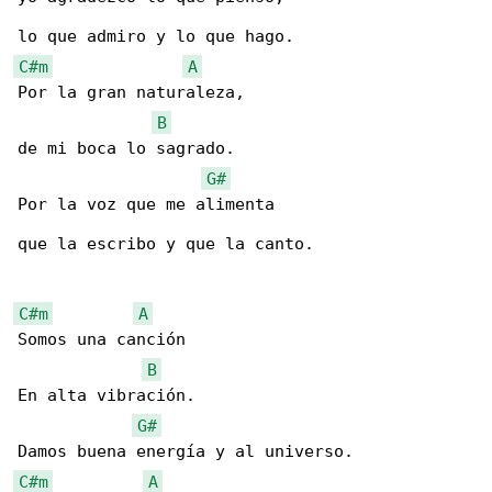
C#m
A
Por la gran naturaleza,

B
de mi boca lo sagrado.

G#
Por la voz que me alimenta

que la escribo y que la canto.

C#m
A
Somos una canción

B
En alta vibración.

G#
C#m
A