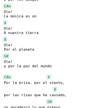
C#m
Ole!

A
Ole!

B
Ole!

G#
Ole!

y por la paz del mundo

C#m
A
Por la brisa, por el viento,

B
por las risas que he causado,

G#
yo agradezco lo que pienso,
