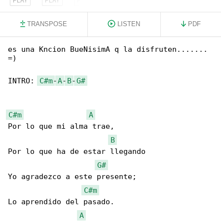
TRANSPOSE
LISTEN
PDF
es una Kncion BueNisimA q la disfruten....... 

=)

INTRO: 
C#m
-
A
-
B
-
G#
C#m
A
Por lo que mi alma trae,

B
Por lo que ha de estar llegando

G#
Yo agradezco a este presente;

C#m
Lo aprendido del pasado.

A