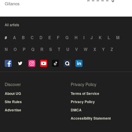
0
Gitanos
All artists
#
A
B
C
D
E
F
G
H
I
J
K
L
M
N
O
P
Q
R
S
T
U
V
W
X
Y
Z
Discover
Privacy Policy
About UG
Terms of Service
Site Rules
Privacy Policy
Advertise
DMCA
Accessibility Statement