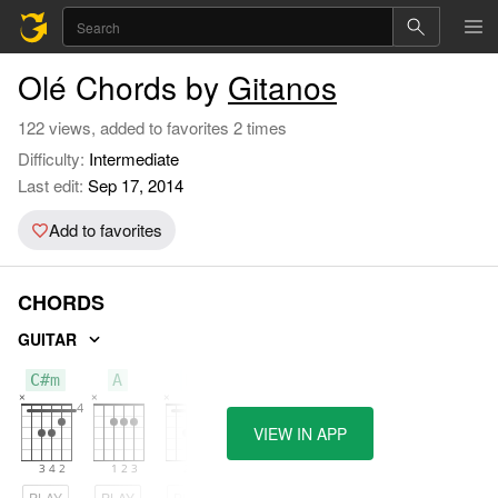
Olé Chords by
Gitanos
122 views, added to favorites 2 times
Difficulty:
Intermediate
Last edit:
Sep 17, 2014
Add to favorites
CHORDS
GUITAR
C#m
A
B
VIEW IN APP
PLAY
PLAY
PLAY