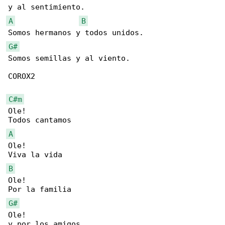
A
B
G#
Somos semillas y al viento.

COROX2

C#m
Ole!

A
Ole!

B
Ole!

G#
Ole!
