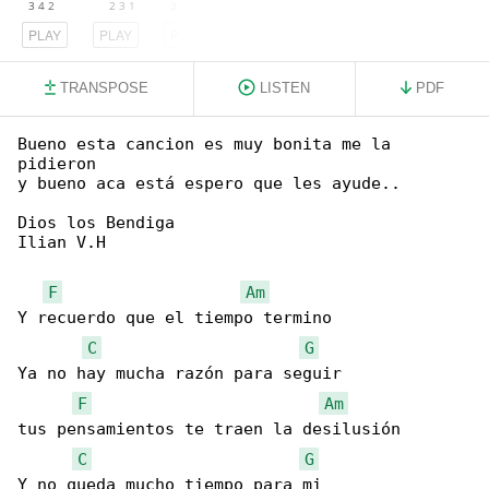
PLAY
PLAY
PLAY
TRANSPOSE
LISTEN
PDF
Bueno esta cancion es muy bonita me la 

pidieron

y bueno aca está espero que les ayude..

Dios los Bendiga

Ilian V.H

F
Am
Y recuerdo que el tiempo termino

C
G
Ya no hay mucha razón para seguir

F
Am
tus pensamientos te traen la desilusión

C
G
Y no queda mucho tiempo para mi
