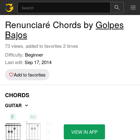
Renunciaré Chords by
Golpes
Bajos
73 views, added to favorites 2 times
Difficulty:
Beginner
Last edit:
Sep 17, 2014
Add to favorites
CHORDS
GUITAR
F
Am
C
VIEW IN APP