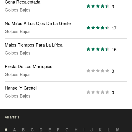
Cena Recalentada
3
Golpes Bajos
No Mires A Los Ojos De La Gente
17
Golpes Bajos
Malos Tiempos Para La Lírica
15
Golpes Bajos
Fiesta De Los Maniquies
0
Golpes Bajos
Hansel Y Grettel
0
Golpes Bajos
All artists
#
A
B
C
D
E
F
G
H
I
J
K
L
M