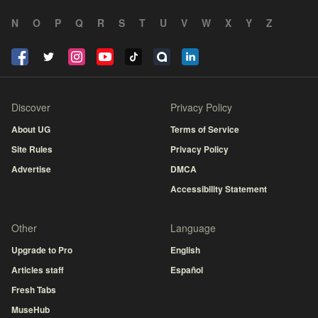
N
O
P
Q
R
S
T
U
V
W
X
Y
Z
Discover
Privacy Policy
About UG
Terms of Service
Site Rules
Privacy Policy
Advertise
DMCA
Accessibility Statement
Other
Language
Upgrade to Pro
English
Articles staff
Español
Fresh Tabs
MuseHub