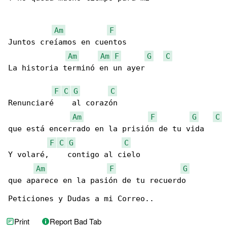
Am
F
Juntos creíamos en cuentos

Am
Am
F
G
C
La historia terminó en un ayer

F
C
G
C
Renunciaré    al corazón

Am
F
G
C
que está encerrado en la prisión de tu vida

F
C
G
C
Y volaré,    contigo al cielo

Am
F
G
que aparece en la pasión de tu recuerdo

Peticiones y Dudas a mi Correo..
Print
Report Bad Tab