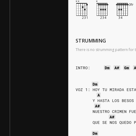
STRUMMING
There is no strumming pattern for t
INTRO:
Dm
A#
Gm
Dm
VOZ 1: HOY TU MIRADA EST
A
       Y HASTA LOS BESOS
A#
       NUESTRO CRIMEN FU
A#
       QUE SE NOS QUEDO 
Dm