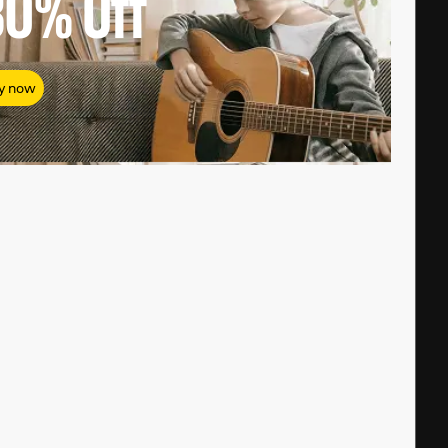
80%
Off
y now