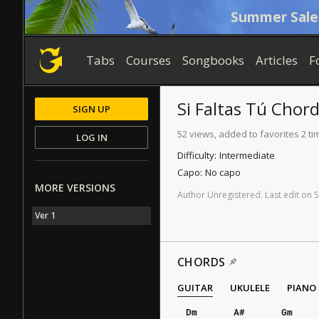
Summer Sale
Tabs
Courses
Songbooks
Articles
F
Si Faltas Tú
Chord
SIGN UP
52 views, added to favorites 2 ti
LOG IN
Difficulty:
Intermediate
Capo:
No capo
MORE VERSIONS
Author
Unregistered
.
Last
edit
on
S
Ver 1
CHORDS
GUITAR
UKULELE
PIANO
Dm
A#
Gm