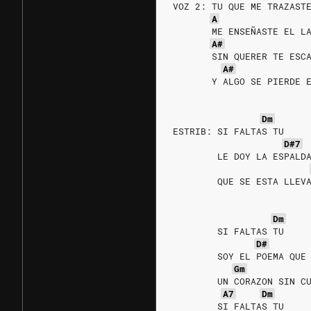
VOZ 2: TU QUE ME TRAZAST
A
       ME ENSEÑASTE EL L
A#
       SIN QUERER TE ESC
A#
       Y ALGO SE PIERDE 
Dm
ESTRIB: SI FALTAS TU
D#7
        LE DOY LA ESPALD
        QUE SE ESTA LLEV
Dm
        SI FALTAS TU
D#
        SOY EL POEMA QUE
Gm
        UN CORAZON SIN C
A7
Dm
        SI FALTAS TU