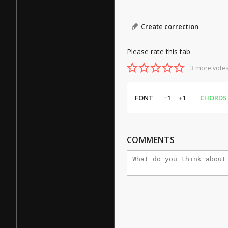
Create correction
Please rate this tab
3 more votes
FONT
−1
+1
CHORDS
COMMENTS