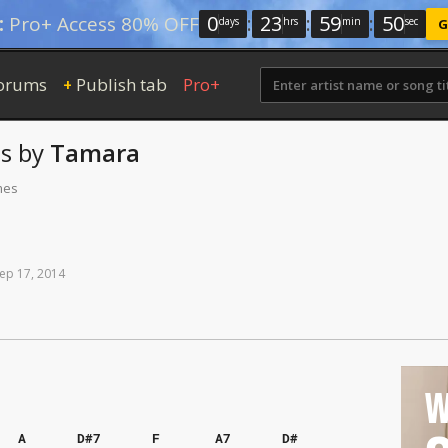
0
:
23
:
59
:
50
:
Pro+ Access 80% OFF
days
hrs
min
sec
G
orums
Publish tab
Pro+
+
s
by
Tamara
mes
ep
17,
2014
W
A
D#7
F
A7
D#