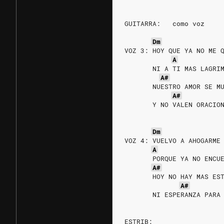
GUITARRA:   como voz
Dm
VOZ 3: HOY QUE YA NO ME 
A
       NI A TI MAS LAGRI
A#
       NUESTRO AMOR SE M
A#
       Y NO VALEN ORACIO
Dm
VOZ 4: VUELVO A AHOGARME
A
       PORQUE YA NO ENCU
A#
       HOY NO HAY MAS ES
A#
       NI ESPERANZA PARA
ESTRIB: