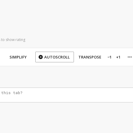
 to show rating
SIMPLIFY
AUTOSCROLL
TRANSPOSE
−1
+1