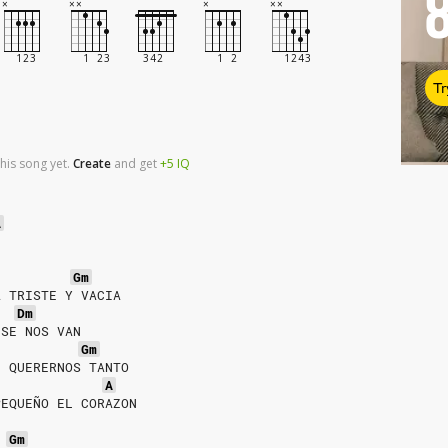
Tr
his song yet.
Create
and
get
+5
IQ
A
Gm
A TRISTE Y VACIA
Dm
 SE NOS VAN
Gm
E QUERERNOS TANTO
A
PEQUEÑO EL CORAZON
Gm