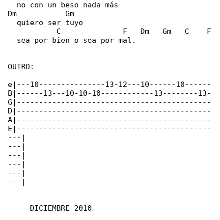
  no con un beso nada más

Dm           Gm

  quiero ser tuyo

           C              F   Dm   Gm   C    F

  sea por bien o sea por mal.

OUTRO:

e|---10---------------13-12---10------10------

B|------13---10-10-10------------13--------13-

G|--------------------------------------------

D|--------------------------------------------

A|--------------------------------------------

E|--------------------------------------------

---|

---|

---|

---|

---|

---|

     DICIEMBRE 2010