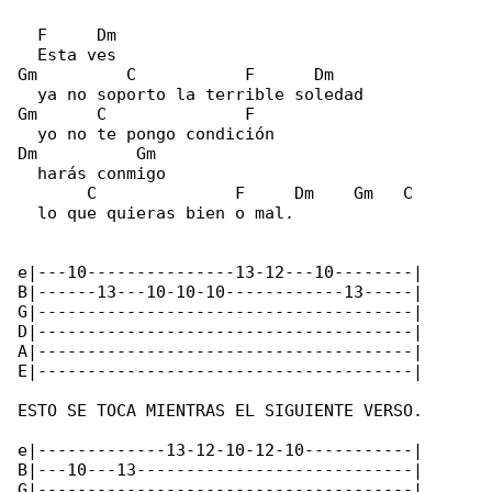
  F     Dm

  Esta ves

Gm         C           F      Dm

  ya no soporto la terrible soledad

Gm      C              F

  yo no te pongo condición

Dm          Gm

  harás conmigo

       C              F     Dm    Gm   C

  lo que quieras bien o mal.

e|---10---------------13-12---10--------|

B|------13---10-10-10------------13-----|

G|--------------------------------------|

D|--------------------------------------|

A|--------------------------------------|

E|--------------------------------------|

ESTO SE TOCA MIENTRAS EL SIGUIENTE VERSO.

e|-------------13-12-10-12-10-----------|

B|---10---13----------------------------|

G|--------------------------------------|
