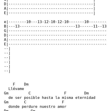
D|--------------------------------------|

A|--------------------------------------|

E|--------------------------------------|

e|--------10---13-12-10-12-10-------10--------

B|---13-------------------------13------11--13

G|--------------------------------------------

D|--------------------------------------------

A|--------------------------------------------

E|--------------------------------------------

--|

--|

--|

--|

--|

--|

    F    Dm

  Llévame

Gm         C               F        Dm

  de ser posible hasta la misma eternidad

Gm       C                F

  donde perdure nuestro amor
