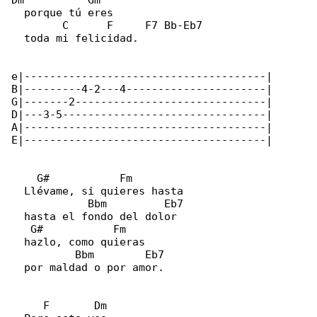
Dm          Gm

  porque tú eres

        C      F     F7 Bb-Eb7

  toda mi felicidad.

e|--------------------------------------|

B|---------4-2---4----------------------|

G|-------2------------------------------|

D|---3-5--------------------------------|

A|--------------------------------------|

E|--------------------------------------|

    G#           Fm

  Llévame, si quieres hasta

            Bbm         Eb7

  hasta el fondo del dolor

   G#           Fm

  hazlo, como quieras

          Bbm        Eb7

  por maldad o por amor.

     F       Dm
