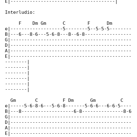
E|--------------------------------------|

Interludio:

     F    Dm Gm      C        F      Dm

e|-------------------5--------5--5-5-5--------

B|---6---8-6---5-6-8---8--6-8-----------------

G|--------------------------------------------

D|--------------------------------------------

A|--------------------------------------------

E|--------------------------------------------

--------|

--------|

--------|

--------|

--------|

--------|

  Gm       C         F Dm      Gm         C   

e|-----5-6-8-6---5-6-8-------5-6-6---6-6-5----

B|---8-------------------6-8---------------8-6

G|--------------------------------------------

D|--------------------------------------------

A|--------------------------------------------

E|--------------------------------------------
