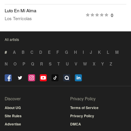
Luto En Mi Alma
0
Los Terrícolas
All artists
#
A
B
C
D
E
F
G
H
I
J
K
L
M
N
O
P
Q
R
S
T
U
V
W
X
Y
Z
Discover
Privacy Policy
About UG
Terms of Service
Site Rules
Privacy Policy
Advertise
DMCA