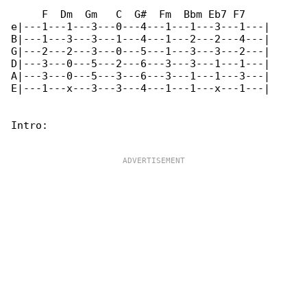
     F  Dm  Gm   C  G#  Fm  Bbm Eb7 F7

e|---1---1---3---0---4---1---1---3---1---|

B|---1---3---3---1---4---1---2---2---4---|

G|---2---2---3---0---5---1---3---3---2---|

D|---3---0---5---2---6---3---3---1---1---|

A|---3---0---5---3---6---3---1---1---3---|

E|---1---x---3---3---4---1---1---x---1---|

Intro:
