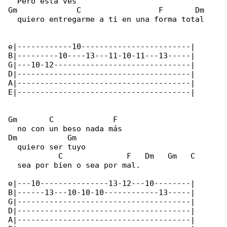
  Pero esta ves

Gm             C                 F       Dm

  quiero entregarme a ti en una forma total

e|------------10------------------------|

B|---------10----13---11-10-11---13-----|

G|---10-12------------------------------|

D|--------------------------------------|

A|--------------------------------------|

E|--------------------------------------|

Gm       C             F

  no con un beso nada más

Dm           Gm

  quiero ser tuyo

           C              F   Dm   Gm   C

  sea por bien o sea por mal.

e|---10---------------13-12---10--------|

B|------13---10-10-10------------13-----|

G|--------------------------------------|

D|--------------------------------------|

A|--------------------------------------|
