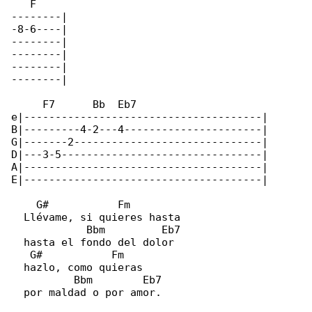
   F

--------|

-8-6----|

--------|

--------|

--------|

--------|

     F7      Bb  Eb7

e|--------------------------------------|

B|---------4-2---4----------------------|

G|-------2------------------------------|

D|---3-5--------------------------------|

A|--------------------------------------|

E|--------------------------------------|

    G#           Fm

  Llévame, si quieres hasta

            Bbm         Eb7

  hasta el fondo del dolor

   G#           Fm

  hazlo, como quieras

          Bbm        Eb7

  por maldad o por amor.
