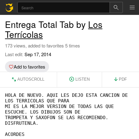
Entrega Total Tab by
Los
Terrícolas
173 views, added to favorites 5 times
Last edit:
Sep 17, 2014
Add to favorites
AUTOSCROLL
LISTEN
PDF
HOLA DE NUEVO. AQUI LES DEJO ESTA CANCION DE 

LOS TERRICOLAS QUE PARA

MI ES LA MEJOR VERSION DE TODAS LAS QUE 

ESCUCHE. LOS DIBUJOS SON DE

TROMPETA Y SAXOFON SE LAS RECOMIENDO.

DISFRUTENLA.

ACORDES
