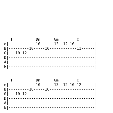
   F          Dm      Gm        C

e|------------10------13--12-10---------|

B|---------10-----10------------11------|

G|---10-12------------------------------|

D|--------------------------------------|

A|--------------------------------------|

E|--------------------------------------|

   F          Dm      Gm        C

e|------------10------13--12-10-12------|

B|---------10-----10--------------------|

G|---10-12------------------------------|

D|--------------------------------------|

A|--------------------------------------|

E|--------------------------------------|
