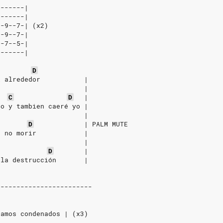
-------|
-------|
--9--7-| (x2)
--9--7-|
--7--5-|
-------|
D
i alrededor           |
                      |
C
D
|
po y tambien caeré yo |
                      |
D
|
PALM
MUTE
a no morir            |
                      |
D
|
 la destrucción       |
------------------------
tamos condenados | (x3)