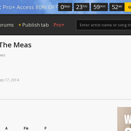
0
:
23
:
59
:
51
:
Pro+ Access 80% OFF
days
hrs
min
sec
G
orums
Publish tab
Pro+
+
The Meas
mes
ep
17,
2014
W
A
Fm
F