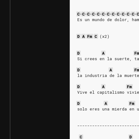
C
-
C
-
C
-
C
-
C
-
C
-
C
-
C
-
C
-
C
-
C
-
C
-
Es un mundo de dolor, ha
D
A
Fm
C
(x2)
D
A
F
Si crees en la suerte, t
D
A
F
la industria de la muert
D
A
Fm
Vive el capitalismo vivi
D
A
Fm
solo eres una mierda en 
------------------------
C
D