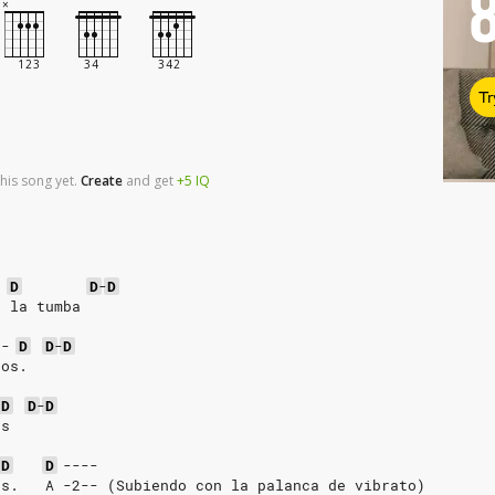
Tr
his song yet.
Create
and
get
+5
IQ
-
D
D
-
D
a la tumba
-
D
D
-
D
nos.
D
D
-
D
es
-
D
D
----
os.   A -2-- (Subiendo con la palanca de vibrato)