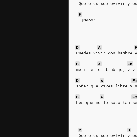
 Queremos sobrevivir y e
F
 ¡¡Nooo!!
------------------------
D
A
Puedes vivir con hambre 
D
A
Fm
morir en el trabajo, viv
D
A
F
soñar que vives libre y 
D
A
F
Los que no lo soportan s
------------------------
C
D
 Queremos sobrevivir y e