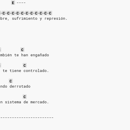
E
----
C
-
C
-
C
-
C
-
C
-
C
-
C
-
C
-
C
-
C
-
C
-
C
mbre, sufrimiento y represión.
m
C
ambién te han engañado
m
C
e te tiene controlado.
C
endo derrotado
C
un sistema de mercado.
------------------------