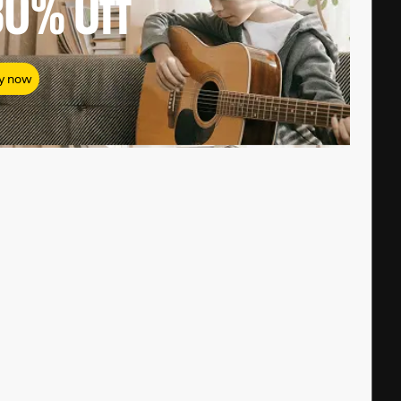
80%
Off
y now