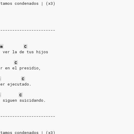
stamos condenados | (x3)
------------------------
Fm
C
y ver la de tus hijos
C
ir en el presidio,
m
C
ser ejecutado.
m
C
e siguen suicidando.
------------------------
stamos condenados | (x3)