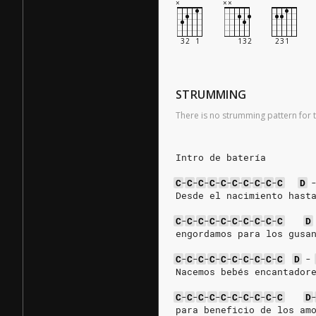
STRUMMING
There is no strumming pattern for t
Intro de batería
C
-
C
-
C
-
C
-
C
-
C
-
C
-
C
-
C
-
C
D
Desde el nacimiento hast
C
-
C
-
C
-
C
-
C
-
C
-
C
-
C
-
C
-
C
D
engordamos para los gusa
C
-
C
-
C
-
C
-
C
-
C
-
C
-
C
-
C
-
C
D
-
Nacemos bebés encantador
C
-
C
-
C
-
C
-
C
-
C
-
C
-
C
-
C
-
C
D
para beneficio de los am