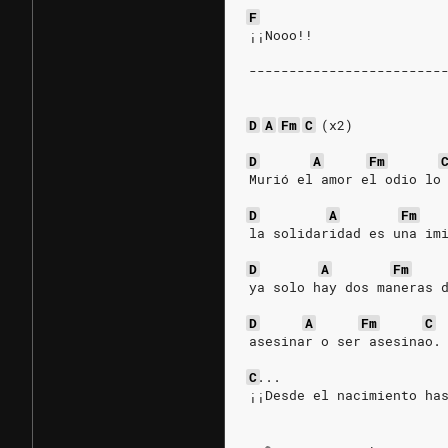
F
¡¡Nooo!!
------------------------
D
A
Fm
C
(x2)
D
A
Fm
Murió el amor el odio lo
D
A
Fm
la solidaridad es una im
D
A
Fm
ya solo hay dos maneras 
D
A
Fm
C
asesinar o ser asesinao.
C
...
¡¡Desde el nacimiento ha