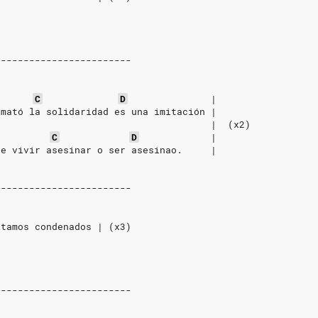
------------------------
C
D
|
 mató la solidaridad es una imitación |
                                      |  (x2)
C
D
|
de vivir asesinar o ser asesinao.     |
------------------------
stamos condenados | (x3)
------------------------