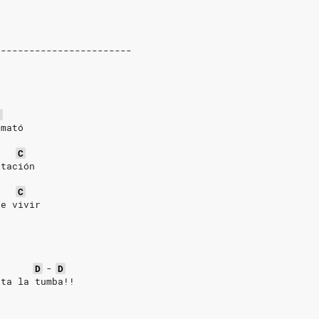
------------------------
C
 mató
C
itación
C
de vivir
D
-
D
sta la tumba!!