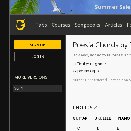
Summer Sale
Tabs
Courses
Songbooks
Articles
F
Poesía
Chords
by
SIGN UP
32 views, added to favorites 0 ti
LOG IN
Difficulty:
Beginner
Capo:
No capo
MORE VERSIONS
Author
Unregistered
.
Last
edit
on
S
Ver 1
CHORDS
GUITAR
UKULELE
PIANO
C
D
E