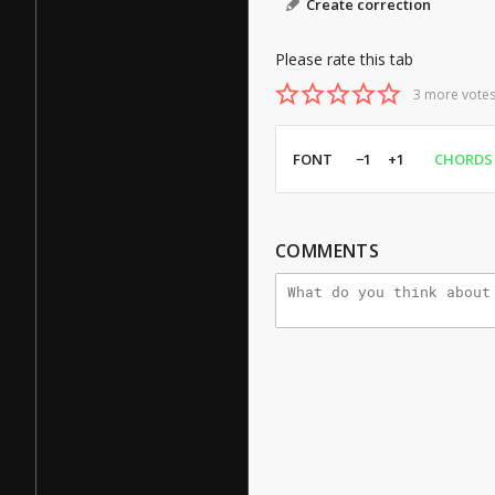
Create correction
Please rate this tab
3 more votes
FONT
−1
+1
CHORDS
COMMENTS