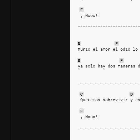
F
 ¡¡Nooo!!
------------------------
D
F
Murió el amor el odio lo
                        
D
F
ya solo hay dos maneras 
------------------------
C
D
 Queremos sobrevivir y e
F
 ¡¡Nooo!!
------------------------