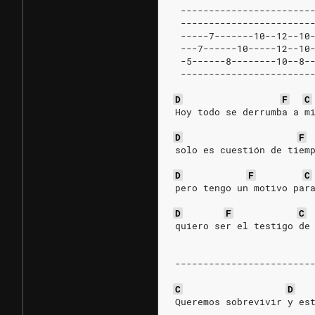
 -----------------------
 -----------------------
 -----7-------10--12--10
 ---7------10-----12--10
 -5------8--------10--8-
 -----------------------
D
F
C
Hoy todo se derrumba a m
                        
D
F
solo es cuestión de tiem
                        
D
F
C
pero tengo un motivo par
                        
D
F
C
quiero ser el testigo de
------------------------
C
D
Queremos sobrevivir y es