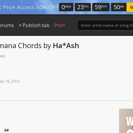
0
:
23
:
59
:
50
:
Pro+ Access 80% OFF
days
hrs
min
sec
G
orums
Publish tab
Pro+
+
rmana
Chords
by
Ha*Ash
mes
ep
18,
2014
W
A#