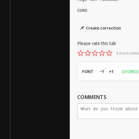
CORO
Create correction
Please rate this tab
3 more votes
FONT
−1
+1
CHORDS
COMMENTS