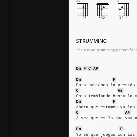
STRUMMING
There is no strumming pattern for t
Dm
F
C
A#
Dm
F
Esta subiendo la presión
C
A#
Esta temblando hasta la 
Dm
F
Ahora que estamos ya los
C
A#
A ver que es lo que vas 
Dm
F
Yo se que juegas con las