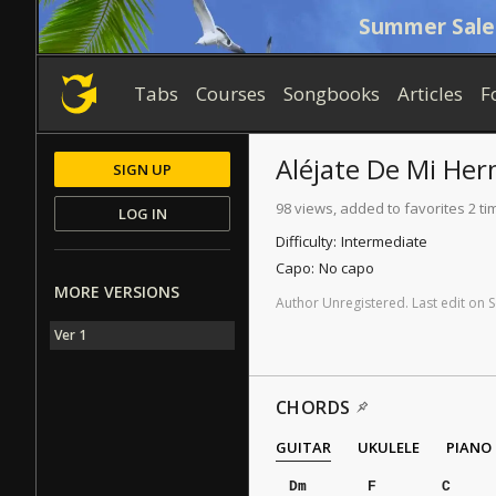
Summer Sale
Tabs
Courses
Songbooks
Articles
F
Aléjate De Mi He
SIGN UP
98 views, added to favorites 2 ti
LOG IN
Difficulty:
Intermediate
Capo:
No capo
MORE VERSIONS
Author
Unregistered
.
Last
edit
on
S
Ver 1
CHORDS
GUITAR
UKULELE
PIANO
Dm
F
C