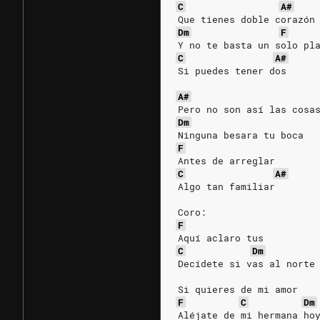
C
A#
Que tienes doble corazón
Dm
F
Y no te basta un solo pl
C
A#
Si puedes tener dos
A#
Pero no son así las cosa
Dm
Ninguna besara tu boca
F
Antes de arreglar
C
A#
Algo tan familiar
Coro:
F
Aquí aclaro tus
C
Dm
Decídete si vas al norte
Si quieres de mi amor
F
C
Dm
Aléjate de mi hermana ho