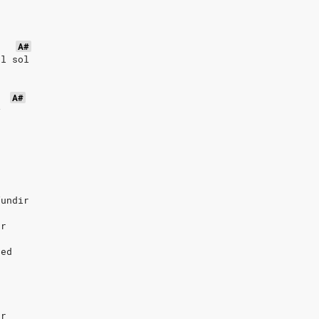
A#
el sol
A#
y
fundir
er
red
er