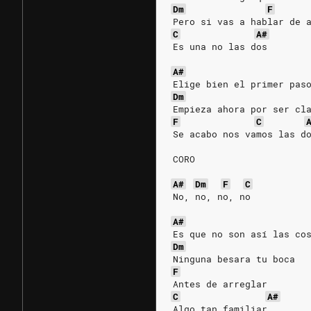
Dm
F
Pero si vas a hablar de 
C
A#
Es una no las dos
A#
Elige bien el primer pas
Dm
Empieza ahora por ser cl
F
C
Se acabo nos vamos las d
CORO
A#
Dm
F
C
No, no, no, no
A#
Es que no son así las co
Dm
Ninguna besara tu boca
F
Antes de arreglar
C
A#
Algo tan familiar