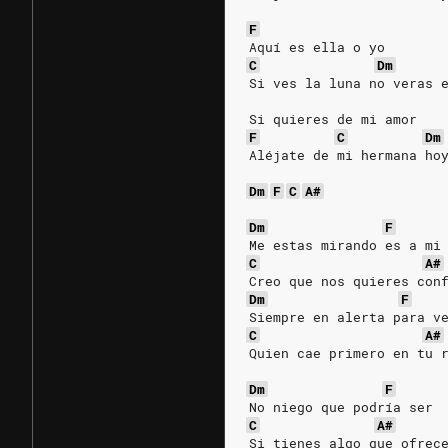
F
Aquí es ella o yo
C
Dm
Si ves la luna no veras 
Si quieres de mi amor
F
C
Dm
Aléjate de mi hermana ho
Dm
F
C
A#
Dm
F
Me estas mirando es a mi
C
A#
Creo que nos quieres con
Dm
F
Siempre en alerta para v
C
A#
Quien cae primero en tu 
Dm
F
No niego que podría ser
C
A#
Si tienes algo que ofrec