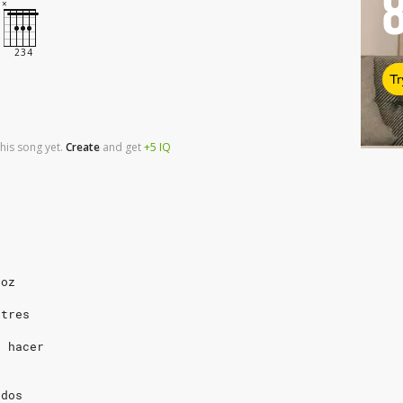
Tr
his song yet.
Create
and
get
+5
IQ
voz
 tres
a hacer
 dos