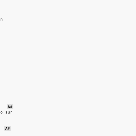
an
s
A#
 o sur
A#
y