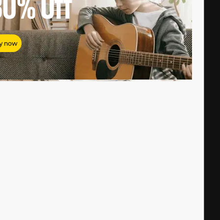
80%
Off
y now