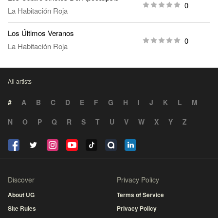
0
La Habitación Roja
Los Últimos Veranos
0
La Habitación Roja
All artists
#
A
B
C
D
E
F
G
H
I
J
K
L
M
N
O
P
Q
R
S
T
U
V
W
X
Y
Z
Discover
Privacy Policy
About UG
Terms of Service
Site Rules
Privacy Policy