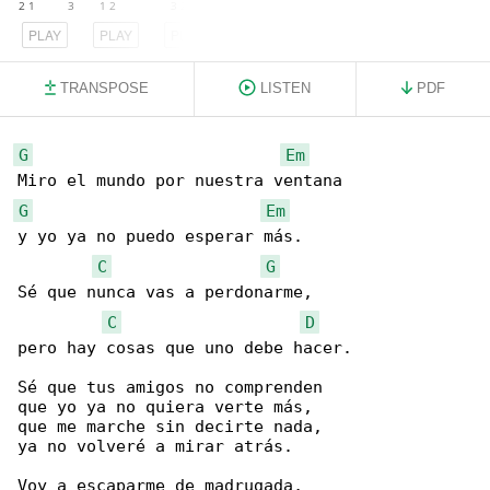
PLAY
PLAY
PLAY
TRANSPOSE
LISTEN
PDF
G
Em
G
Em
y yo ya no puedo esperar más.

C
G
Sé que nunca vas a perdonarme,

C
D
pero hay cosas que uno debe hacer.

Sé que tus amigos no comprenden

que yo ya no quiera verte más,

que me marche sin decirte nada,

ya no volveré a mirar atrás.

Voy a escaparme de madrugada,
