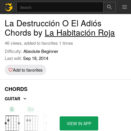
La Destrucción O El Adiós
Chords by
La Habitación Roja
46 views, added to favorites 1 times
Difficulty:
Absolute Beginner
Last edit:
Sep 18, 2014
Add to favorites
CHORDS
GUITAR
G
Em
C
VIEW IN APP