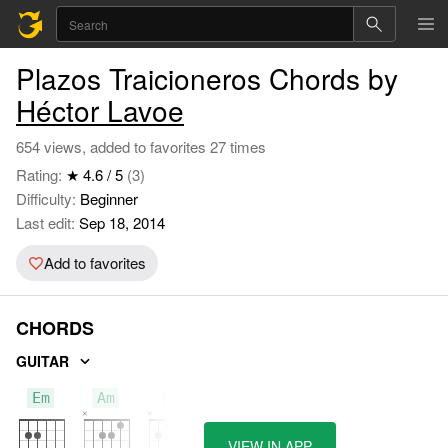
Plazos Traicioneros Chords by
Héctor Lavoe
654 views, added to favorites 27 times
Rating:
★ 4.6 / 5
(3)
Difficulty:
Beginner
Last edit:
Sep 18, 2014
Add to favorites
CHORDS
GUITAR
Em
Am
B7
VIEW IN APP