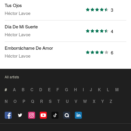
Tus Ojos
3
Héctor Lavoe
Día De Mi Suerte
4
Héctor Lavoe
Emborráchame De Amor
6
Héctor Lavoe
All artists
#
A
B
C
D
E
F
G
H
I
J
K
L
M
N
O
P
Q
R
S
T
U
V
W
X
Y
Z