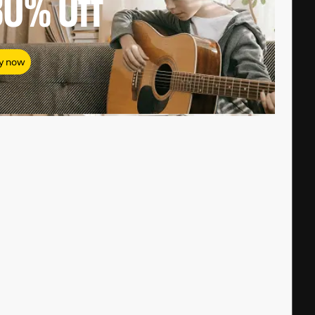
80%
Off
y now