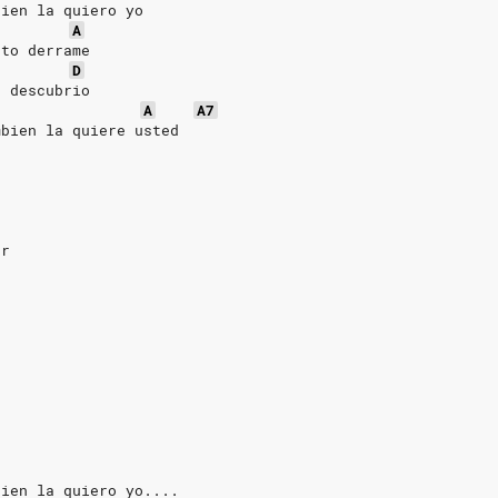
bien la quiero yo
A
nto derrame
D
e descubrio
A
A7
mbien la quiere usted
or
r
bien la quiero yo....