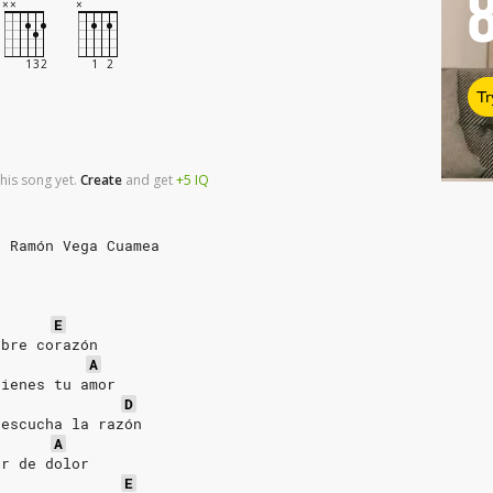
Tr
his song yet.
Create
and
get
+5
IQ
e Ramón Vega Cuamea
E
obre corazón
A
tienes tu amor
D
 escucha la razón
A
ir de dolor
E