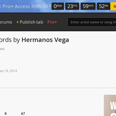
0
:
23
:
59
:
51
:
Pro+ Access 80% OFF
days
hrs
min
sec
G
orums
Publish tab
Pro+
+
ords
by
Hermanos Vega
mes
ep
18,
2014
W
D
A7