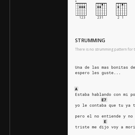
STRUMMING
There is no strumming pattern for t
Una de las mas bonitas d
espero les guste...
A
Estaba hablando con mi p
E7
yo le contaba que tu ya 
pero el no entiende y no
E
triste me dijo voy a mor