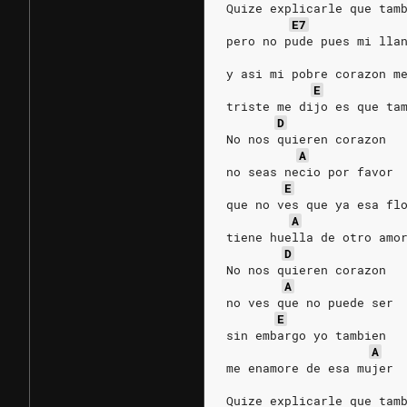
Quize explicarle que tam
E7
pero no pude pues mi lla
y asi mi pobre corazon m
E
triste me dijo es que ta
D
No nos quieren corazon
A
no seas necio por favor
E
que no ves que ya esa fl
A
tiene huella de otro amo
D
No nos quieren corazon
A
no ves que no puede ser
E
sin embargo yo tambien
A
me enamore de esa mujer
Quize explicarle que tam