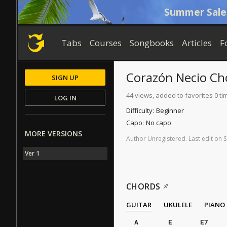
Summer Sale
Tabs
Courses
Songbooks
Articles
F
Corazón Necio
Ch
SIGN UP
44 views, added to favorites 0 ti
LOG IN
Difficulty:
Beginner
Capo:
No capo
MORE VERSIONS
Author
Unregistered
.
Last
edit
on
S
Ver 1
CHORDS
GUITAR
UKULELE
PIANO
A
E
E7