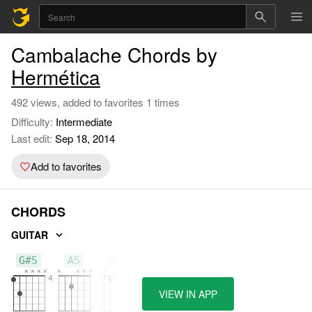
Cambalache Chords by
Hermética
492 views, added to favorites 1 times
Difficulty:
Intermediate
Last edit:
Sep 18, 2014
Add to favorites
CHORDS
GUITAR
G#5
A5
A#5
VIEW IN APP