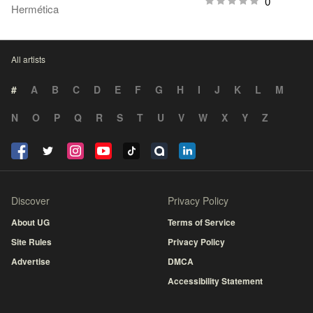
0
Hermética
All artists
#
A
B
C
D
E
F
G
H
I
J
K
L
M
N
O
P
Q
R
S
T
U
V
W
X
Y
Z
Discover
Privacy Policy
About UG
Terms of Service
Site Rules
Privacy Policy
Advertise
DMCA
Accessibility Statement