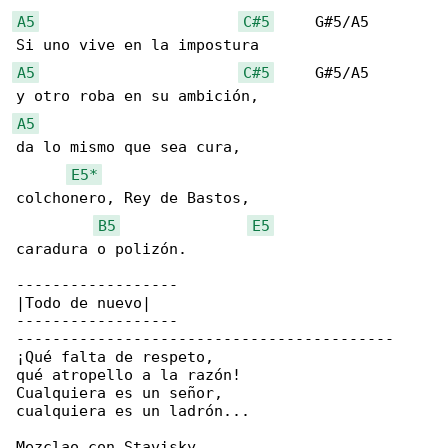
A5
C#5
     G#5/A5

A5
C#5
     G#5/A5

A5
da lo mismo que sea cura,

E5*
colchonero, Rey de Bastos,

B5
E5
caradura o polizón.

------------------

|Todo de nuevo|

------------------

------------------------------------------

¡Qué falta de respeto,

qué atropello a la razón!

Cualquiera es un señor,

cualquiera es un ladrón...

Mezclao con Stavisky
