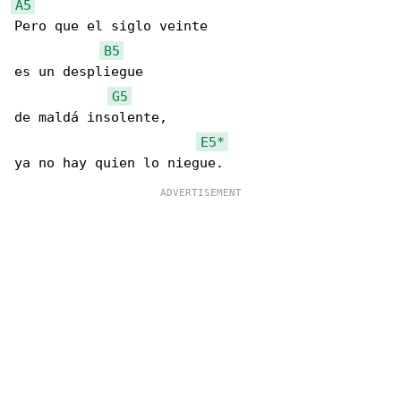
A5
Pero que el siglo veinte

B5
es un despliegue

G5
de maldá insolente,

E5*