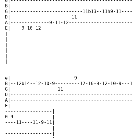
e|--------------------------------------------

B|--------------------------------------------

G|--------------------------11b13--11h9-11----

D|----------------------11--------------------

A|--------------9-11-12-----------------------

E|----9-10-12---------------------------------

|

|

|

|

|

|

e|-----------------------9--------------------

B|--12b14--12-10-9---------12-10-9-12-10-9---1

G|-----------------11-------------------------

D|--------------------------------------------

A|--------------------------------------------

E|--------------------------------------------

-----------------|

0-9--------------|

----11----11-9-11|

-----------------|

-----------------|
