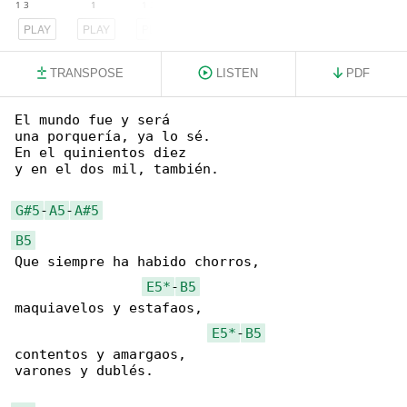
PLAY
PLAY
PLAY
TRANSPOSE
LISTEN
PDF
El mundo fue y será

una porquería, ya lo sé.

En el quinientos diez

y en el dos mil, también.

G#5
-
A5
-
A#5
B5
Que siempre ha habido chorros,

E5*
-
B5
maquiavelos y estafaos,

E5*
-
B5
contentos y amargaos,

varones y dublés.
