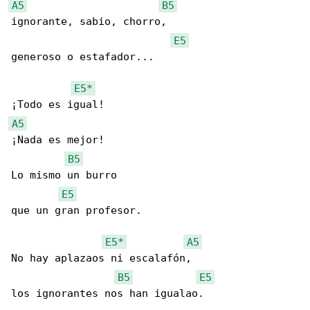
A5
B5
ignorante, sabio, chorro,

E5
generoso o estafador...

E5*
A5
¡Nada es mejor!

B5
Lo mismo un burro

E5
que un gran profesor.

E5*
A5
No hay aplazaos ni escalafón,

B5
E5
los ignorantes nos han igualao.
