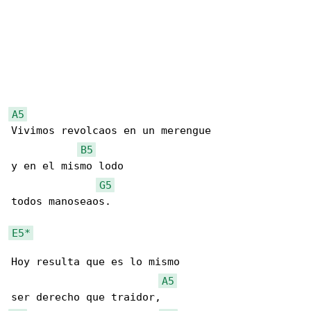
A5
Vivimos revolcaos en un merengue

B5
y en el mismo lodo

G5
todos manoseaos.

E5*
Hoy resulta que es lo mismo

A5