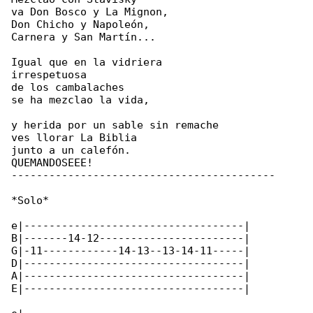
va Don Bosco y La Mignon,

Don Chicho y Napoleón,

Carnera y San Martín...

Igual que en la vidriera

irrespetuosa

de los cambalaches

se ha mezclao la vida,

y herida por un sable sin remache

ves llorar La Biblia

junto a un calefón.

QUEMANDOSEEE!

------------------------------------------

*Solo*

e|-----------------------------------|

B|-------14-12-----------------------|

G|-11------------14-13--13-14-11-----|

D|-----------------------------------|

A|-----------------------------------|

E|-----------------------------------|
