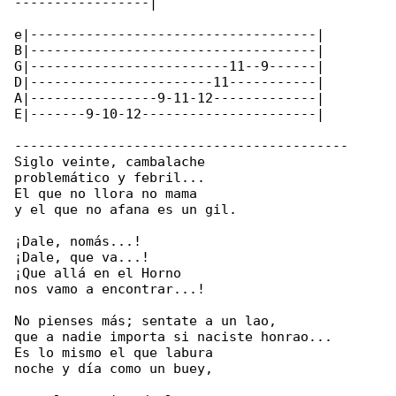
-----------------|

e|------------------------------------|

B|------------------------------------|

G|-------------------------11--9------|

D|-----------------------11-----------|

A|----------------9-11-12-------------|

E|-------9-10-12----------------------|

------------------------------------------

Siglo veinte, cambalache

problemático y febril...

El que no llora no mama

y el que no afana es un gil.

¡Dale, nomás...!

¡Dale, que va...!

¡Que allá en el Horno

nos vamo a encontrar...!

No pienses más; sentate a un lao,

que a nadie importa si naciste honrao...

Es lo mismo el que labura

noche y día como un buey,
