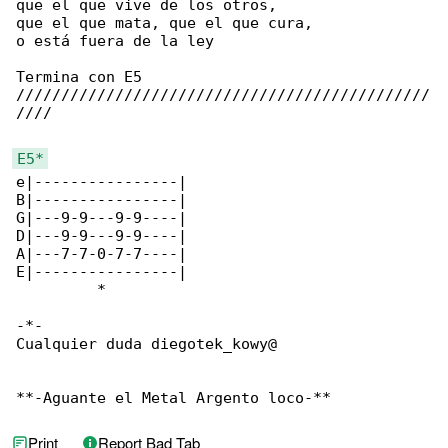
que el que vive de los otros,

que el que mata, que el que cura,

o está fuera de la ley

Termina con E5

//////////////////////////////////////////////

////

E5*
e|----------------|

B|----------------|

G|---9-9---9-9----|

D|---9-9---9-9----|

A|---7-7-0-7-7----|

E|----------------|

         *

-*-

Cualquier duda diegotek_kowy@

**-Aguante el Metal Argento loco-**
Print
Report Bad Tab