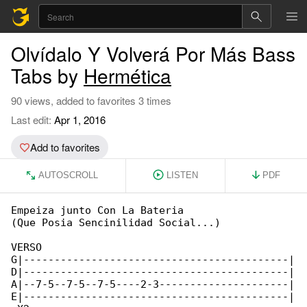
Olvídalo Y Volverá Por Más Bass
Tabs by
Hermética
90 views, added to favorites 3 times
Last edit:
Apr 1, 2016
Add to favorites
AUTOSCROLL
LISTEN
PDF
Empeiza junto Con La Bateria

(Que Posia Sencinilidad Social...)

VERSO

G|-------------------------------------------|

D|-------------------------------------------|

A|--7-5--7-5--7-5----2-3---------------------|

E|-------------------------------------------|
