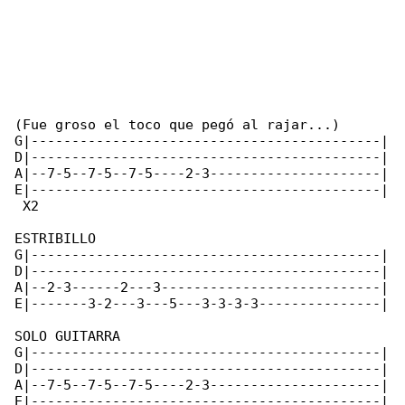
(Fue groso el toco que pegó al rajar...)

G|-------------------------------------------|

D|-------------------------------------------|

A|--7-5--7-5--7-5----2-3---------------------|

E|-------------------------------------------|

 X2

ESTRIBILLO

G|-------------------------------------------|

D|-------------------------------------------|

A|--2-3------2---3---------------------------|

E|-------3-2---3---5---3-3-3-3---------------|

SOLO GUITARRA

G|-------------------------------------------|

D|-------------------------------------------|

A|--7-5--7-5--7-5----2-3---------------------|

E|-------------------------------------------|
