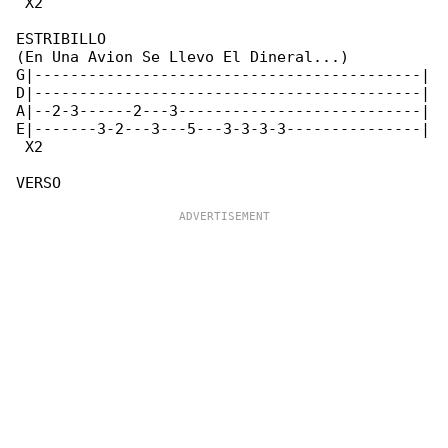
 X2

ESTRIBILLO

(En Una Avion Se Llevo El Dineral...)

G|-------------------------------------------|

D|-------------------------------------------|

A|--2-3------2---3---------------------------|

E|-------3-2---3---5---3-3-3-3---------------|

 X2
