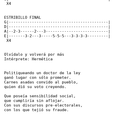
 X4

ESTRIBILLO FINAL

G|-------------------------------------------|

D|-------------------------------------------|

A|--2-3------2---3---------------------------|

E|-------3-2---3-----5-5-5---3-3-3-3---------|

 X4

Olvídalo y volverá por más

Intérprete: Hermética

Politiqueando un doctor de la ley

ganó lugar con sólo prometer.

Carnes asadas convido al pueblo,

quien dió su voto creyendo.

Que poseía sensibilidad social,

que cumpliría sin aflojar.

Con sus discursos pre-electorales,

con los que tejió su fraude.
