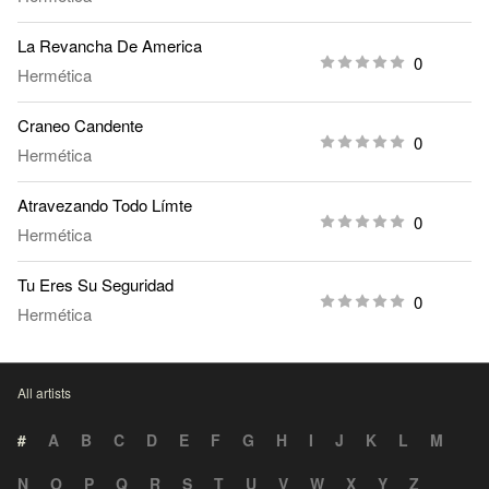
La Revancha De America
0
Hermética
Craneo Candente
0
Hermética
Atravezando Todo Límte
0
Hermética
Tu Eres Su Seguridad
0
Hermética
All artists
#
A
B
C
D
E
F
G
H
I
J
K
L
M
N
O
P
Q
R
S
T
U
V
W
X
Y
Z