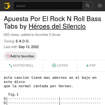
Apuesta Por El Rock N Roll Bass
Tabs by
Héroes del Silencio
625 views, added to favorites 5 times
Tuning:
E A D G
Last edit:
Sep 13, 2022
Add to favorites
AUTOSCROLL
LISTEN
PDF
esta cancion tiene mas adornos en el bajo en 

este disco

que la normal cantada por heroes.

  fig.1

G|------------------------|-------------------

D|------------------------|-------------------
