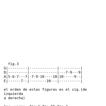
  fig.3

G|---------|-------------|----------|

D|---------|-------------|---7-9---9|

A|5-6-7---7|-7-9-10----10|10-----9--|

E|------7--|--------10---|----------|

el erden de estas figuras es el sig.(de 

izquierda

a derecha)
