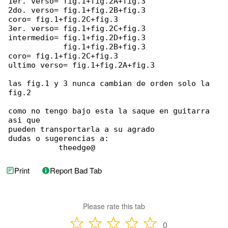
1er. verso= fig.1+fig.2A+fig.3

2do. verso= fig.1+fig.2B+fig.3

coro= fig.1+fig.2C+fig.3

3er. verso= fig.1+fig.2C+fig.3

intermedio= fig.1+fig.2D+fig.3

            fig.1+fig.2B+fig.3

coro= fig.1+fig.2C+fig.3

ultimo verso= fig.1+fig.2A+fig.3

las fig.1 y 3 nunca cambian de orden solo la 

fig.2

como no tengo bajo esta la saque en guitarra 

asi que

pueden transportarla a su agrado

dudas o sugerencias a:

           theedge@
Print
Report Bad Tab
Please rate this tab
0