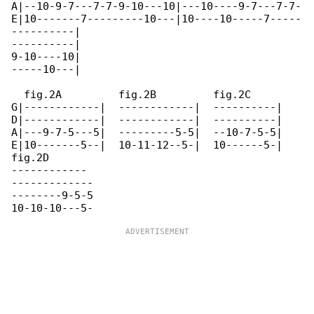
A|--10-9-7---7-7-9-10---10|---10----9-7---7-7-

E|10-------7---------10---|10----10-----7-----

----------|

----------|

9-10----10|

-----10---|

  fig.2A         fig.2B         fig.2C      

G|------------|  ------------|  ----------| 

D|------------|  ------------|  ----------| 

A|---9-7-5---5|  ---------5-5|  --10-7-5-5| 

E|10-------5--|  10-11-12--5-|  10------5-| 

fig.2D

------------

-------------

--------9-5-5
