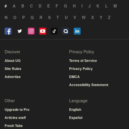
#
A
B
C
D
E
F
G
H
I
J
K
L
M
N
O
P
Q
R
S
T
U
V
W
X
Y
Z
Discover
Privacy Policy
About UG
Terms of Service
Site Rules
Privacy Policy
Advertise
DMCA
Accessibility Statement
Other
Language
Upgrade to Pro
English
Articles staff
Español
Fresh Tabs