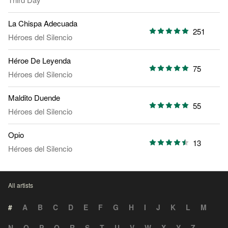
La Chispa Adecuada
251
Héroes del Silencio
Héroe De Leyenda
75
Héroes del Silencio
Maldito Duende
55
Héroes del Silencio
Opio
13
Héroes del Silencio
All artists
#
A
B
C
D
E
F
G
H
I
J
K
L
M
N
O
P
Q
R
S
T
U
V
W
X
Y
Z