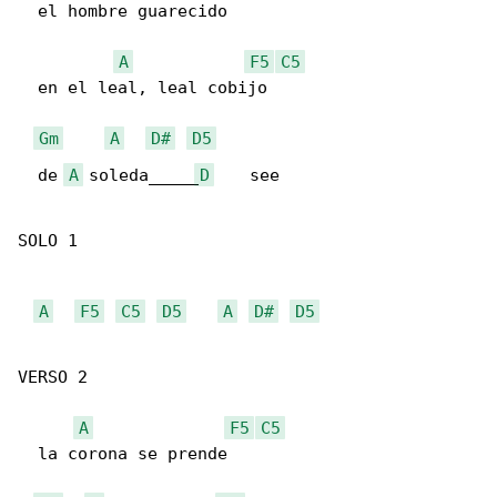
  el hombre guarecido

A
F5
C5
  en el leal, leal cobijo

Gm
A
D#
D5
  de 
A
 soleda_____
D
    see

SOLO 1

A
F5
C5
D5
A
D#
D5
VERSO 2

A
F5
C5
  la corona se prende
