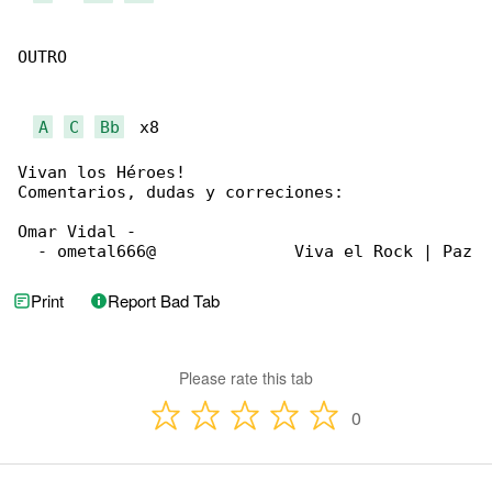
OUTRO

A
C
Bb
  x8

Vivan los Héroes!

Comentarios, dudas y correciones:

Omar Vidal -

  - ometal666@              Viva el Rock | Paz
Print
Report Bad Tab
Please rate this tab
0