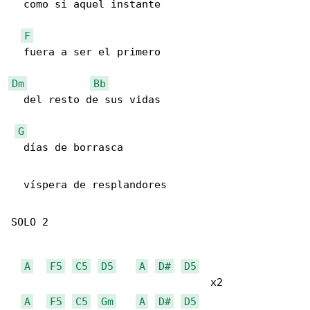
  como si aquel instante 

F
  fuera a ser el primero

Dm
Bb
  del resto de sus vidas

G
  días de borrasca

  víspera de resplandores

SOLO 2

A
F5
C5
D5
A
D#
D5
                                x2

A
F5
C5
Gm
A
D#
D5