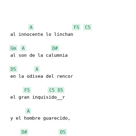
A
F5
C5
  al innocente lo linchan

Gm
A
D#
  al son de la calumnia

D5
A
  en la odisea del rencor

F5
C5
D5
  el gran inquisido__r

A
  y el hombre guarecido,

D#
D5