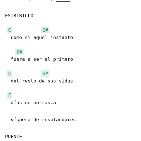
ESTRIBILLO

C
G#
  como si aquel instante 

D#
  fuera a ser el primero

C
G#
  del resto de sus vidas

F
  días de borrasca

  víspera de resplandores

PUENTE
