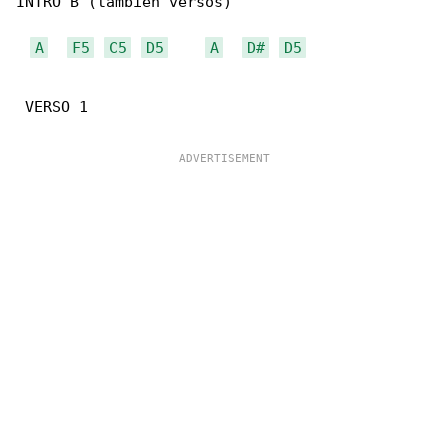
INTRO B (tambien versos)

A
F5
C5
D5
A
D#
D5
 VERSO 1
