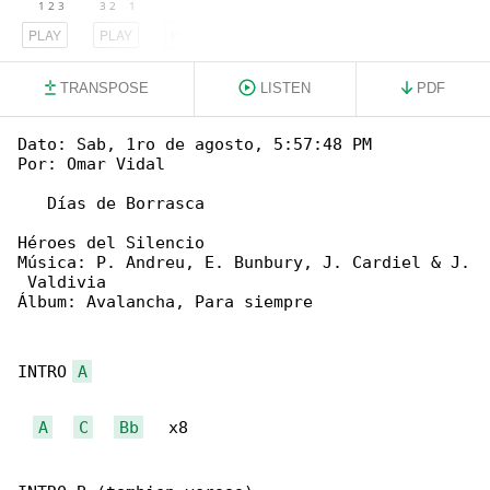
PLAY
PLAY
PLAY
TRANSPOSE
LISTEN
PDF
Dato: Sab, 1ro de agosto, 5:57:48 PM

Por: Omar Vidal

   Días de Borrasca

Héroes del Silencio

Música: P. Andreu, E. Bunbury, J. Cardiel & J.

 Valdivia

Álbum: Avalancha, Para siempre

INTRO 
A
A
C
Bb
   x8
