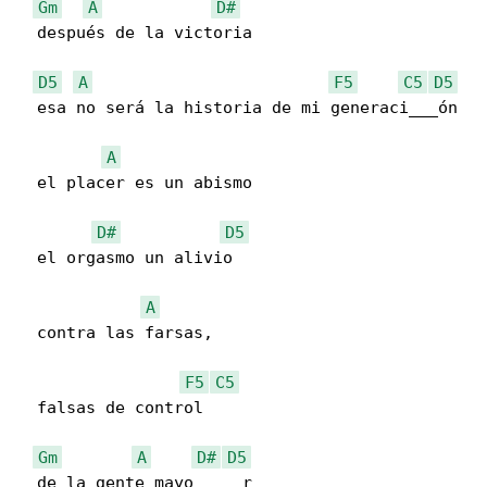
Gm
A
D#
  después de la victoria

D5
A
F5
C5
D5
  esa no será la historia de mi generaci___ón

A
  el placer es un abismo 

D#
D5
  el orgasmo un alivio

A
  contra las farsas,

F5
C5
  falsas de control 

Gm
A
D#
D5
  de la gente mayo_____r 
