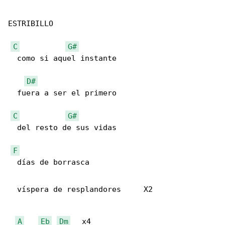
ESTRIBILLO

C
G#
  como si aquel instante 

D#
  fuera a ser el primero

C
G#
  del resto de sus vidas

F
  días de borrasca

  víspera de resplandores     X2

A
Eb
Dm
   x4
