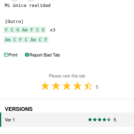
Mi única realidad

F
C
G
Am
F
C
G
Am
C
F
C
Am
C
F
Print
Report Bad Tab
Please rate this tab
5
VERSIONS
Ver 1
5