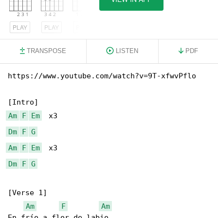
PLAY
PLAY
PLAY
TRANSPOSE
LISTEN
PDF
https://www.youtube.com/watch?v=9T-xfwvPflo

Am
F
Em
Dm
F
G
Am
F
Em
Dm
F
G
[Verse 1]

Am
F
Am
En frío a flor de labio
