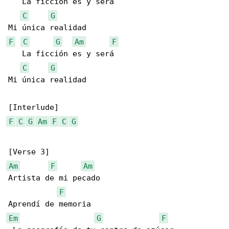
   La ficción es y será 

C
G
F
C
G
Am
F
   La ficción es y será 

C
G
Mi única realidad

F
C
G
Am
F
C
G
Am
F
Am
Artista de mi pecado

F
Em
G
F