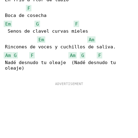
F
Em
G
F
 Senos de clavel curvas mieles

Em
Am
Am
G
F
Am
G
F
Nadé desnudo tu oleaje  (Nadé desnudo tu 

oleaje)
