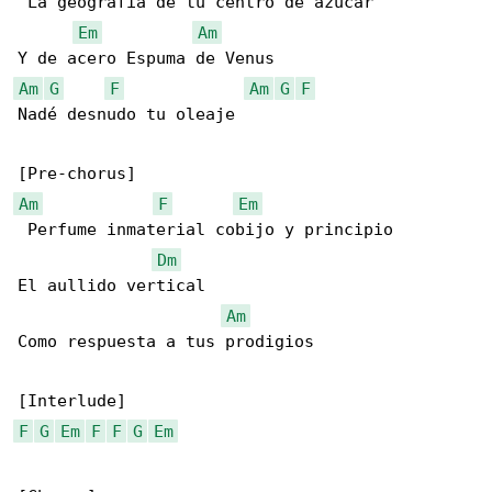
 La geografía de tu centro de azúcar

Em
Am
Am
G
F
Am
G
F
Nadé desnudo tu oleaje  

Am
F
Em
 Perfume inmaterial cobijo y principio 

Dm
El aullido vertical

Am
Como respuesta a tus prodigios

F
G
Em
F
F
G
Em