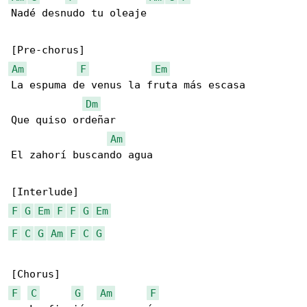
Nadé desnudo tu oleaje  

Am
F
Em
La espuma de venus la fruta más escasa

Dm
Que quiso ordeñar 

Am
El zahorí buscando agua

F
G
Em
F
F
G
Em
F
C
G
Am
F
C
G
F
C
G
Am
F