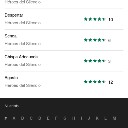
Héroes del Silencio
Despertar
10
Héroes del Silencio
Senda
6
Héroes del Silencio
Chispa Adecuada
3
Héroes del Silencio
Agosto
12
Héroes del Silencio
All artists
#
A
B
C
D
E
F
G
H
I
J
K
L
M