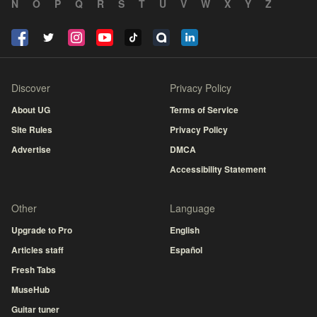
N
O
P
Q
R
S
T
U
V
W
X
Y
Z
Discover
Privacy Policy
About UG
Terms of Service
Site Rules
Privacy Policy
Advertise
DMCA
Accessibility Statement
Other
Language
Upgrade to Pro
English
Articles staff
Español
Fresh Tabs
MuseHub
Guitar tuner