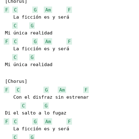
F
C
G
Am
F
   La ficción es y será 

C
G
F
C
G
Am
F
   La ficción es y será 

C
G
Mi única realidad

F
C
G
Am
F
   Con el disfraz sin estrenar

C
G
F
C
G
Am
F
   La ficción es y será 

C
G