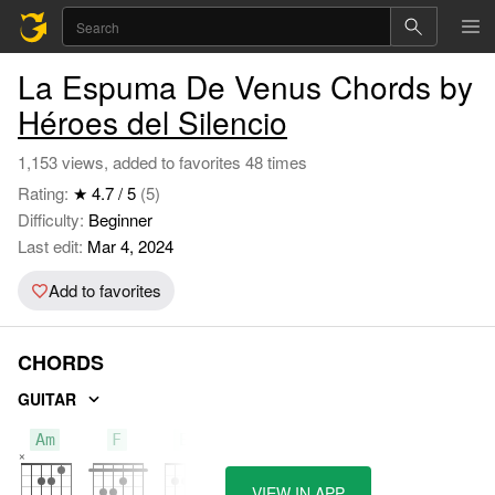
La Espuma De Venus Chords by
Héroes del Silencio
1,153 views, added to favorites 48 times
Rating:
★ 4.7 / 5
(5)
Difficulty:
Beginner
Last edit:
Mar 4, 2024
Add to favorites
CHORDS
GUITAR
Am
F
Em
VIEW IN APP