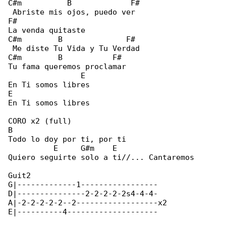
C#m          B             F#

 Abriste mis ojos, puedo ver

F#

La venda quitaste

C#m        B              F#

 Me diste Tu Vida y Tu Verdad

C#m        B           F#

Tu fama queremos proclamar

                E

En Ti somos libres

E

En Ti somos libres

CORO x2 (full)

B

Todo lo doy por ti, por ti

          E     G#m    E

Quiero seguirte solo a ti//... Cantaremos

Guit2

G|-------------1-----------------

D|---------------2-2-2-2-2s4-4-4-

A|-2-2-2-2-2--2------------------x2

E|----------4--------------------
