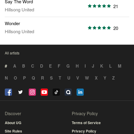
Say The Word
21
Hillsong United
Wonder
20
Hillsong United
All artists
#
A
B
C
D
E
F
G
H
I
J
K
L
M
N
O
P
Q
R
S
T
U
V
W
X
Y
Z
Discover
Privacy Policy
About UG
Terms of Service
Site Rules
Privacy Policy