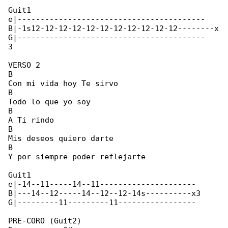
Guit1

e|-----------------------------------------

B|-1s12-12-12-12-12-12-12-12-12-12-12--------x

G|-----------------------------------------

3

VERSO 2

B

Con mi vida hoy Te sirvo

B

Todo lo que yo soy

B

A Ti rindo

B

Mis deseos quiero darte

B

Y por siempre poder reflejarte

Guit1

e|-14--11-----14--11---------------------

B|---14--12-----14--12--12-14s----------x3

G|---------11---------11-----------------

PRE-CORO (Guit2)
