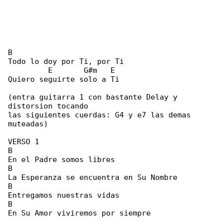
B

Todo lo doy por Ti, por Ti

         E       G#m   E

Quiero seguirte solo a Ti

(entra guitarra 1 con bastante Delay y 

distorsion tocando

las siguientes cuerdas: G4 y e7 las demas 

muteadas)

VERSO 1

B

En el Padre somos libres

B

La Esperanza se encuentra en Su Nombre

B

Entregamos nuestras vidas

B

En Su Amor viviremos por siempre
