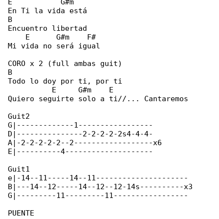
E           G#m

En Ti la vida está

B

Encuentro libertad

    E      G#m    F#

Mi vida no será igual

CORO x 2 (full ambas guit)

B

Todo lo doy por ti, por ti

          E     G#m    E

Quiero seguirte solo a ti//... Cantaremos

Guit2

G|-------------1-----------------

D|---------------2-2-2-2-2s4-4-4-

A|-2-2-2-2-2--2------------------x6

E|----------4--------------------

Guit1

e|-14--11-----14--11---------------------

B|---14--12-----14--12--12-14s----------x3

G|---------11---------11-----------------

PUENTE
