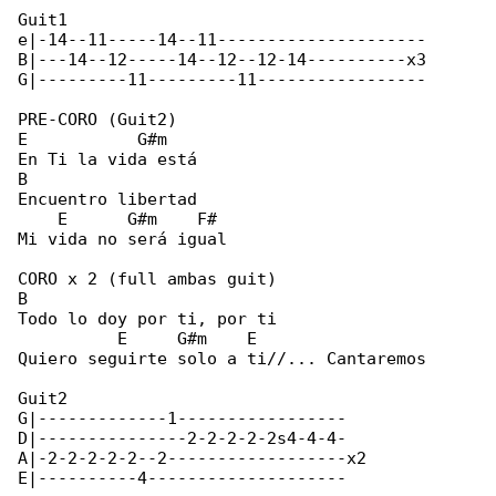
Guit1

e|-14--11-----14--11---------------------

B|---14--12-----14--12--12-14----------x3

G|---------11---------11-----------------

PRE-CORO (Guit2)

E           G#m

En Ti la vida está

B

Encuentro libertad

    E      G#m    F#

Mi vida no será igual

CORO x 2 (full ambas guit)

B

Todo lo doy por ti, por ti

          E     G#m    E

Quiero seguirte solo a ti//... Cantaremos

Guit2

G|-------------1-----------------

D|---------------2-2-2-2-2s4-4-4-

A|-2-2-2-2-2--2------------------x2

E|----------4--------------------
