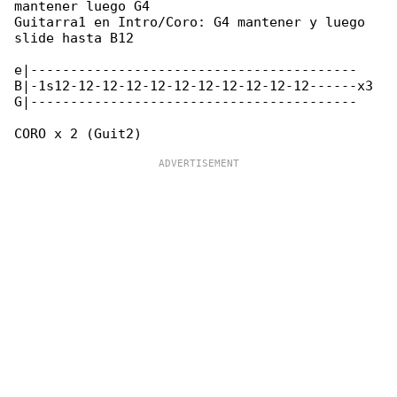
mantener luego G4

Guitarra1 en Intro/Coro: G4 mantener y luego 

slide hasta B12

e|-----------------------------------------

B|-1s12-12-12-12-12-12-12-12-12-12-12------x3

G|-----------------------------------------
