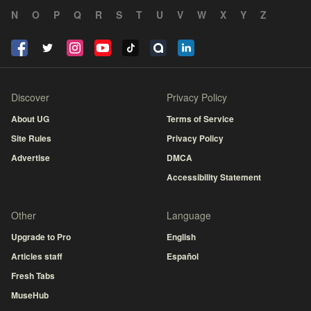
N
O
P
Q
R
S
T
U
V
W
X
Y
Z
Discover
Privacy Policy
About UG
Terms of Service
Site Rules
Privacy Policy
Advertise
DMCA
Accessibility Statement
Other
Language
Upgrade to Pro
English
Articles staff
Español
Fresh Tabs
MuseHub