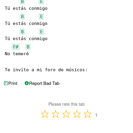
B
E
Tú estás conmigo

B
E
Tú estás conmigo

B
E
Tú estás conmigo

F#
B
No temeré

Te invito a mi foro de músicos:
Print
Report Bad Tab
Please rate this tab
1