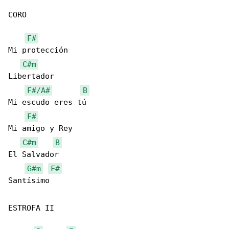
CORO

F#
Mi protección

C#m
Libertador

F#/A#
B
Mi escudo eres tú

F#
Mi amigo y Rey

C#m
B
El Salvador

G#m
F#
Santísimo

ESTROFA II
