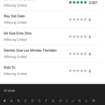
3,027
Hillsong United
Rey Del Cielo
0
Hillsong United
Sé Que Eres Dios
0
Hillsong United
Sientes Que Los Montes Tiemblan
0
Hillsong United
Sólo Tú
0
Hillsong United
All artists
#
A
B
C
D
E
F
G
H
I
J
K
L
M