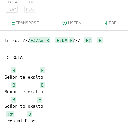
PLAY
PLAY
PLAY
TRANSPOSE
LISTEN
PDF
Intro: ///
F#/A#
-
B
B/D#
-
E
///  
F#
B
ESTROFA

B
E
Señor te exalto

B
E
Señor te exalto

B
E
Señor te exalto

F#
B
Eres mi Dios
