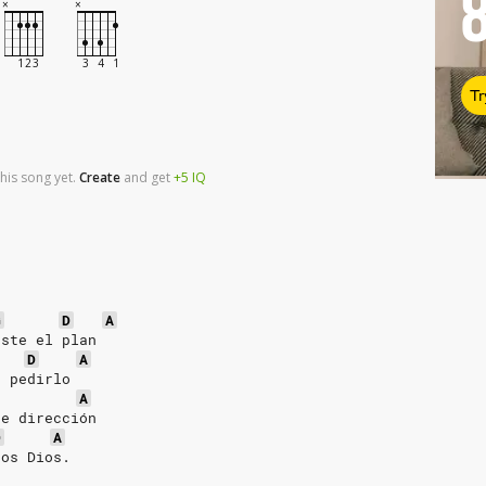
Tr
his song yet.
Create
and
get
+5
IQ
G
D
A
aste el plan
D
A
o pedirlo
A
te dirección
D
A
nos Dios.