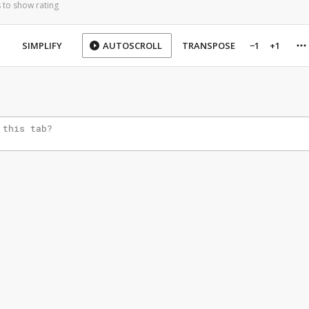
 to show rating
SIMPLIFY
AUTOSCROLL
TRANSPOSE
−1
+1