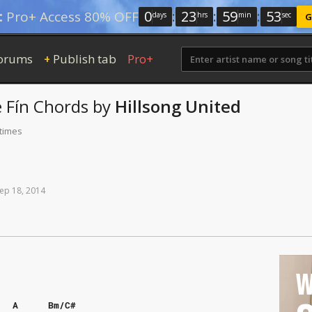
0
:
23
:
59
:
52
:
Pro+ Access 80% OFF
days
hrs
min
sec
G
orums
Publish tab
Pro+
+
 Fín
Chords
by
Hillsong United
 times
ep
18,
2014
W
A
Bm/C#