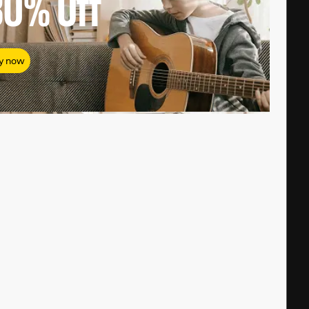
80%
Off
y now