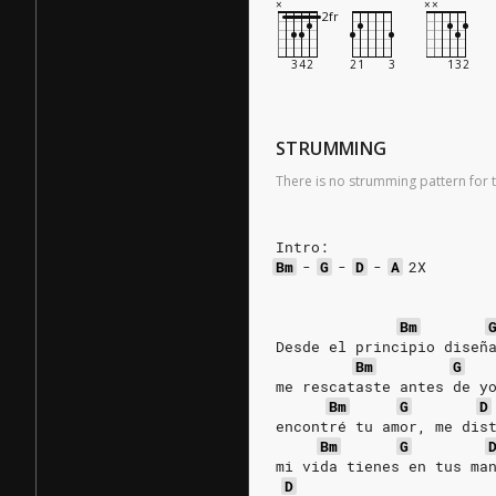
STRUMMING
There is no strumming pattern for t
Intro:
Bm
-
G
-
D
-
A
2X
Bm
Desde el principio diseñ
Bm
G
me rescataste antes de y
Bm
G
D
encontré tu amor, me dis
Bm
G
mi vida tienes en tus ma
D