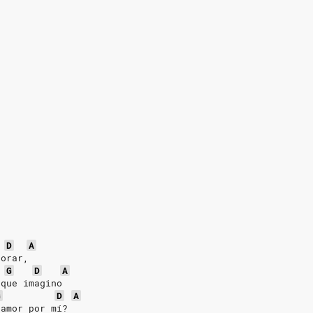
D
A
 orar,
G
D
A
 que imagino
G
D
A
 amor por mí?