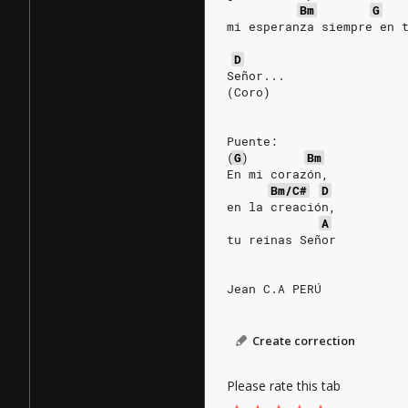
Bm
G
mi esperanza siempre en 
D
Señor...
(Coro)
Puente:
(
G
)
Bm
En mi corazón,
Bm/C#
D
en la creación,
A
tu reinas Señor
Jean C.A PERÚ
Create correction
Please rate this tab