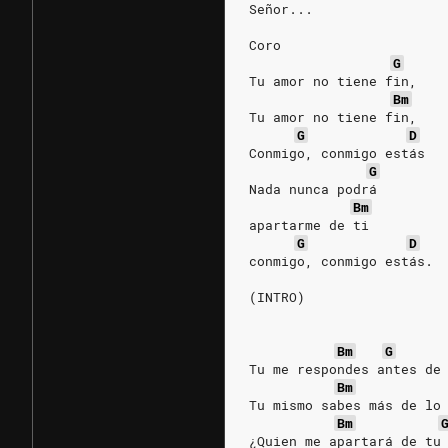
Señor...
Coro
G
Tu amor no tiene fin,
Bm
Tu amor no tiene fin,
G
D
Conmigo, conmigo estás
G
Nada nunca podrá
Bm
apartarme de ti
G
D
conmigo, conmigo estás.
(INTRO)
Bm
G
Tu me respondes antes de
Bm
Tu mismo sabes más de lo
Bm
¿Quien me apartará de tu