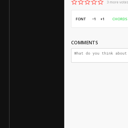
3 more votes
FONT
−1
+1
CHORDS
COMMENTS