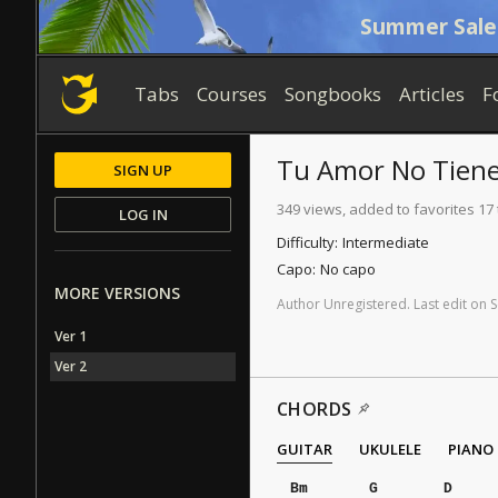
Summer Sale
Tabs
Courses
Songbooks
Articles
F
Tu Amor No Tiene
SIGN UP
349 views, added to favorites 17
LOG IN
Difficulty:
Intermediate
Capo:
No capo
MORE VERSIONS
Author
Unregistered
.
Last
edit
on
S
Ver 1
Ver 2
CHORDS
GUITAR
UKULELE
PIANO
Bm
G
D