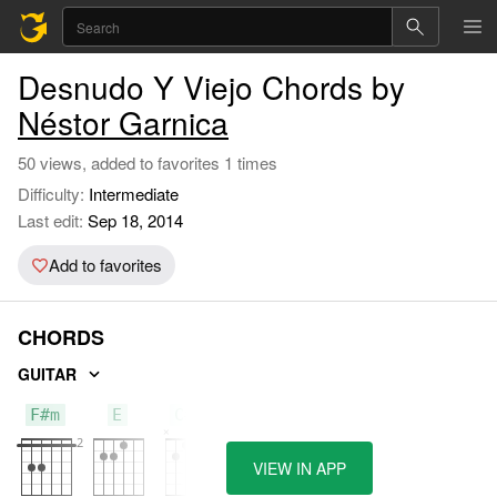
Desnudo Y Viejo Chords by
Néstor Garnica
50 views, added to favorites 1 times
Difficulty:
Intermediate
Last edit:
Sep 18, 2014
Add to favorites
CHORDS
GUITAR
F#m
E
C#7
VIEW IN APP