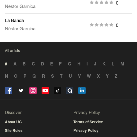
0
Néstor Garnica
La Banda
0
Néstor Garnica
All artists
#
A
B
C
D
E
F
G
H
I
J
K
L
M
N
O
P
Q
R
S
T
U
V
W
X
Y
Z
Discover
Privacy Policy
About UG
Terms of Service
Site Rules
Privacy Policy