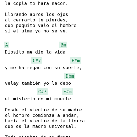
la copla te hara nacer.

Llorando abres los ojos

al cerrarlo te pierdes,

que poquito vale el hombre

si el alma ya no se ve.

A
Bm
Diosito me dio la vida

C#7
F#m
y me ha regao con su suerte,

Dbm
velay también yo le debo

C#7
F#m
el misterio de mi muerte.

Desde el vientre de su madre

el hombre comienza a andar,

hacia el vientre de la tierra

que es la madre universal.
