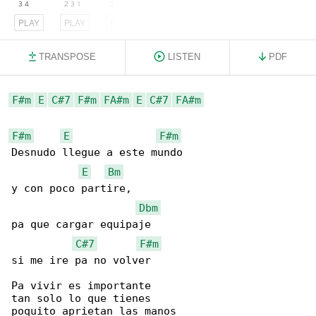
PLAY
PLAY
PLAY
TRANSPOSE
LISTEN
PDF
F#m
E
C#7
F#m
FA#m
E
C#7
FA#m
F#m
E
F#m
Desnudo llegue a este mundo

E
Bm
y con poco partire,

Dbm
pa que cargar equipaje

C#7
F#m
si me ire pa no volver

Pa vivir es importante

tan solo lo que tienes

poquito aprietan las manos
