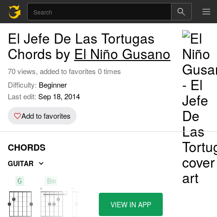
El Jefe De Las Tortugas
Chords by
El Niño Gusano
70 views, added to favorites 0 times
Difficulty:
Beginner
Last edit:
Sep 18, 2014
Add to favorites
CHORDS
GUITAR
G
Bm
C
VIEW IN APP