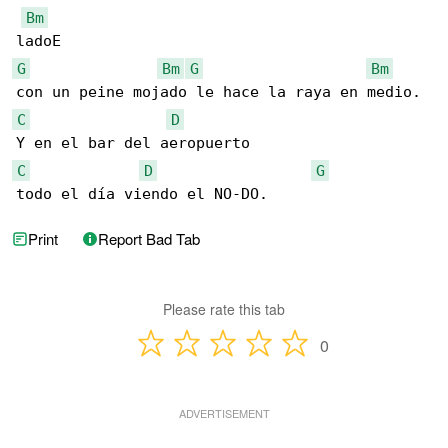
Bm
G
Bm
G
Bm
C
D
C
D
G
todo el día viendo el NO-DO.
Print
Report Bad Tab
Please rate this tab
0