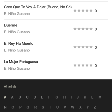
Creo Que Te Voy A Dejar (Bueno, No Sé)
0
El Niño Gusano
Duerme
0
El Niño Gusano
El Rey Ha Muerto
0
El Niño Gusano
La Mujer Portuguesa
0
El Niño Gusano
All artists
#
A
B
C
D
E
F
G
H
I
J
K
L
M
N
O
P
Q
R
S
T
U
V
W
X
Y
Z