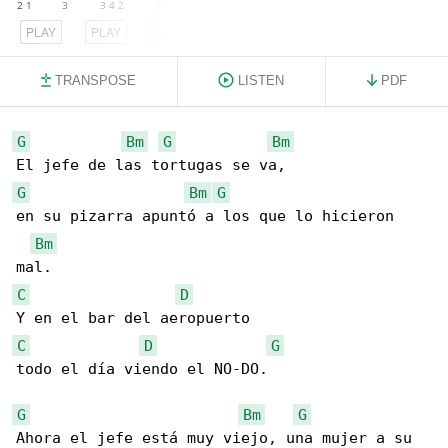
PLAY
PLAY
PLAY
TRANSPOSE
LISTEN
PDF
G
Bm
G
Bm
G
Bm
G
en su pizarra apuntó a los que lo hicieron 

Bm
C
D
C
D
G
todo el día viendo el NO-DO.

G
Bm
G
Ahora el jefe está muy viejo, una mujer a su 
