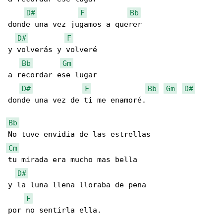
D#
F
Bb
donde una vez jugamos a querer

D#
F
y volverás y volveré

Bb
Gm
a recordar ese lugar

D#
F
Bb
Gm
D#
donde una vez de ti me enamoré.

Bb
Cm
tu mirada era mucho mas bella

D#
y la luna llena lloraba de pena

F
por no sentirla ella.
