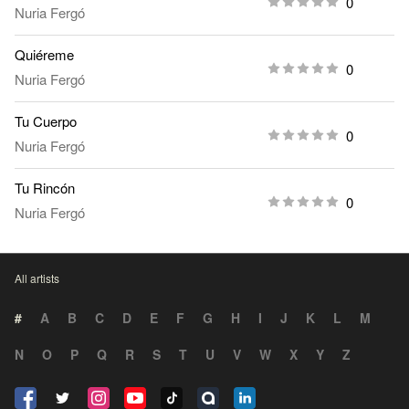
0
Nuria Fergó
Quiéreme
0
Nuria Fergó
Tu Cuerpo
0
Nuria Fergó
Tu Rincón
0
Nuria Fergó
All artists
#
A
B
C
D
E
F
G
H
I
J
K
L
M
N
O
P
Q
R
S
T
U
V
W
X
Y
Z