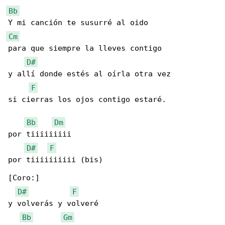
Bb
Cm
para que siempre la lleves contigo

D#
y allí donde estés al oírla otra vez

F
si cierras los ojos contigo estaré.

Bb
Dm
por tiiiiiiiii

D#
F
por tiiiiiiiiii (bis)

[Coro:]

D#
F
y volverás y volveré

Bb
Gm