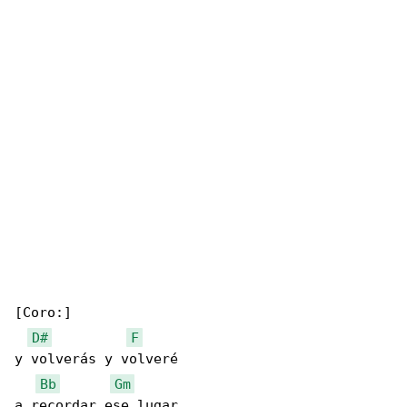
[Coro:]

D#
F
y volverás y volveré

Bb
Gm
a recordar ese lugar
