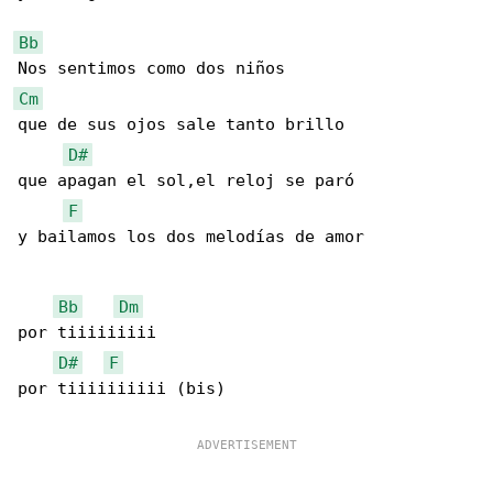
Bb
Cm
que de sus ojos sale tanto brillo

D#
que apagan el sol,el reloj se paró

F
y bailamos los dos melodías de amor

Bb
Dm
por tiiiiiiiii

D#
F
por tiiiiiiiiii (bis)
