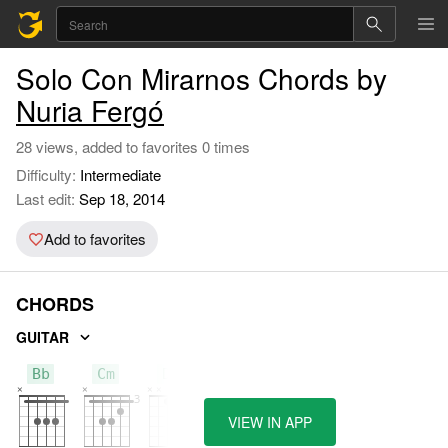
Solo Con Mirarnos Chords by
Nuria Fergó
28 views, added to favorites 0 times
Difficulty:
Intermediate
Last edit:
Sep 18, 2014
Add to favorites
CHORDS
GUITAR
Bb
Cm
D#
VIEW IN APP