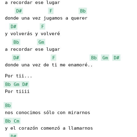
a recordar ese lugar

D#
F
Bb
donde una vez jugamos a querer

D#
F
y volverás y volveré

Bb
Gm
a recordar ese lugar

D#
F
Bb
Gm
D#
donde una vez de ti me enamoré..

Bb
Gm
D#
Por tiiii

Bb
Bb
Cm
y el corazón comenzó a llamarnos

D#