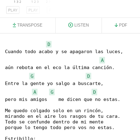
PLAY
PLAY
PLAY
TRANSPOSE
LISTEN
PDF
D
Cuando todo acabo y se apagaron las luces,

A
aún rebota en el eco la última canción.

G
D
Entre la gente yo salgo a buscarte,

A
G
D
pero mis amigos    me dicen que no estas.

Me quedo colgado solo en un rincón,

mirando en el aire los rasgos de tu cara.

Todo se confunde dentro de mi mente

porque lo tengo todo pero vos no estas.

Estribillo:
