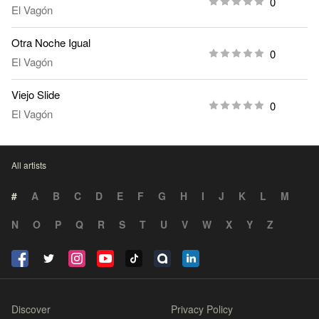
0
El Vagón
Otra Noche Igual
0
El Vagón
Viejo Slide
0
El Vagón
All artists
#
A
B
C
D
E
F
G
H
I
J
K
L
M
N
O
P
Q
R
S
T
U
V
W
X
Y
Z
Discover
Privacy Policy