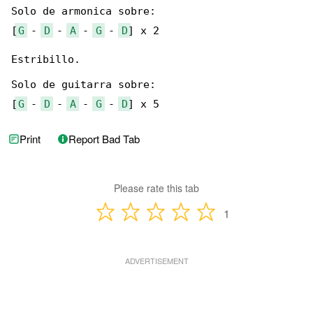
Solo de armonica sobre:

[
G
 - 
D
 - 
A
 - 
G
 - 
D
] x 2

Estribillo.

Solo de guitarra sobre:

[
G
 - 
D
 - 
A
 - 
G
 - 
D
] x 5
Print
Report Bad Tab
Please rate this tab
1