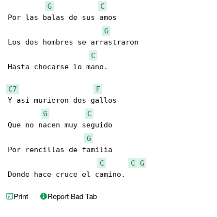
G
C
Por las balas de sus amos

G
Los dos hombres se arrastraron

C
Hasta chocarse lo mano.

C7
F
Y así murieron dos gallos

G
C
Que no nacen muy seguido

G
Por rencillas de familia

C
C
G
Donde hace cruce el camino.
Print
Report Bad Tab