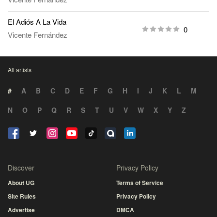
El Adiós A La Vida
0
Vicente Fernández
All artists
#
A
B
C
D
E
F
G
H
I
J
K
L
M
N
O
P
Q
R
S
T
U
V
W
X
Y
Z
Discover
Privacy Policy
About UG
Terms of Service
Site Rules
Privacy Policy
Advertise
DMCA