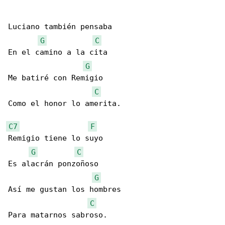
Luciano también pensaba

G
C
En el camino a la cita

G
Me batiré con Remigio

C
Como el honor lo amerita.

C7
F
Remigio tiene lo suyo

G
C
Es alacrán ponzoñoso

G
Así me gustan los hombres

C
Para matarnos sabroso.
