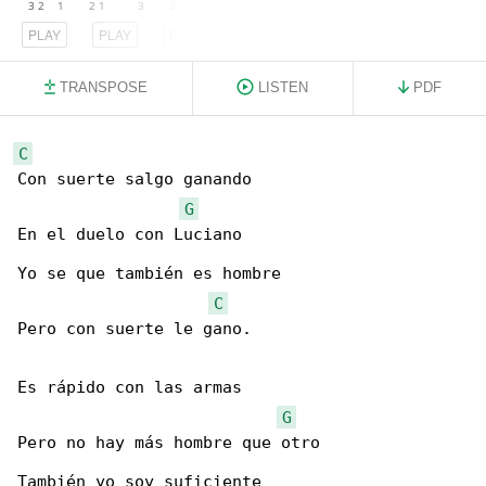
PLAY
PLAY
PLAY
TRANSPOSE
LISTEN
PDF
C
Con suerte salgo ganando

G
En el duelo con Luciano

Yo se que también es hombre

C
Pero con suerte le gano.

Es rápido con las armas

G
Pero no hay más hombre que otro

También yo soy suficiente
