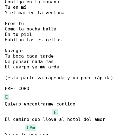
Contigo en la mañana

Tu en mí

Y el mar en la ventana

Eres tu

Como la noche bella

En tu piel

Habitan las estrellas

Navegar

Tu boca cada tarde

De pensar nada mas

El cuerpo ya me arde

(esta parte va rapeada y un poco rápida)

E
Quiero encontrarme contigo

B
El camino que lleva al hotel del amor

C#m
Ya se lo que soy
