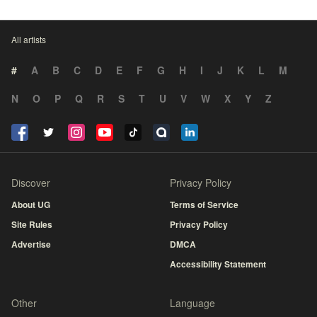
All artists
#
A
B
C
D
E
F
G
H
I
J
K
L
M
N
O
P
Q
R
S
T
U
V
W
X
Y
Z
Discover
Privacy Policy
About UG
Terms of Service
Site Rules
Privacy Policy
Advertise
DMCA
Accessibility Statement
Other
Language