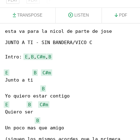
TRANSPOSE
LISTEN
PDF
esta va para la nicol de parte de jose

JUNTO A TI - SIN BANDERA/VICO C

Intro: 
E
,
B
,
C#m
,
B
E
B
C#m
Junto a ti

B
E
B
C#m
Quiero ser

B
Un poco mas que amigo

(siguen los mismos acordes que la primera 
