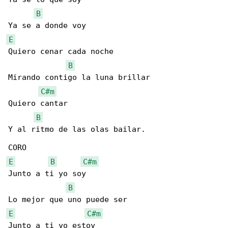
B
E
Quiero cenar cada noche

B
Mirando contigo la luna brillar

C#m
Quiero cantar

B
Y al ritmo de las olas bailar.

E
B
C#m
Junto a ti yo soy

B
E
C#m
Junto a ti yo estoy
