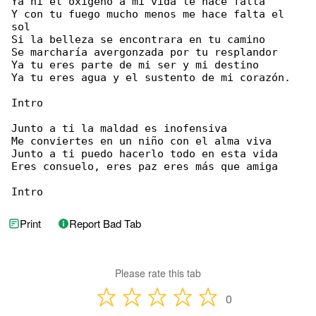
Ya ni el oxígeno a mi vida le hace falta

Y con tu fuego mucho menos me hace falta el 

sol

Si la belleza se encontrara en tu camino

Se marcharía avergonzada por tu resplandor

Ya tu eres parte de mi ser y mi destino

Ya tu eres agua y el sustento de mi corazón.

Intro

Junto a ti la maldad es inofensiva

Me conviertes en un niño con el alma viva

Junto a ti puedo hacerlo todo en esta vida

Eres consuelo, eres paz eres más que amiga

Intro
Print
Report Bad Tab
Please rate this tab
0