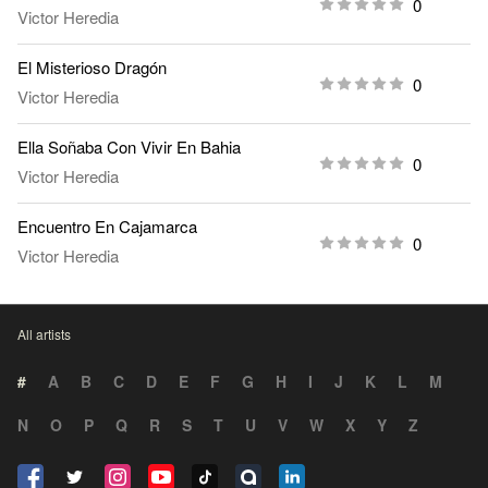
0
Victor Heredia
El Misterioso Dragón
0
Victor Heredia
Ella Soñaba Con Vivir En Bahia
0
Victor Heredia
Encuentro En Cajamarca
0
Victor Heredia
All artists
#
A
B
C
D
E
F
G
H
I
J
K
L
M
N
O
P
Q
R
S
T
U
V
W
X
Y
Z