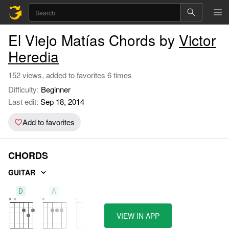
El Viejo Matías Chords by
Victor
Heredia
152 views, added to favorites 6 times
Difficulty:
Beginner
Last edit:
Sep 18, 2014
Add to favorites
CHORDS
GUITAR
D
A
Am
VIEW IN APP