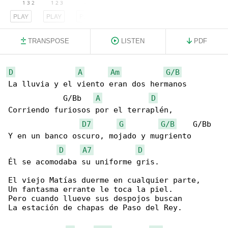
PLAY
PLAY
PLAY
TRANSPOSE
LISTEN
PDF
D
A
Am
G/B
La lluvia y el viento eran dos hermanos

            G/Bb   
A
D
Corriendo furiosos por el terraplén,

D7
G
G/B
    G/Bb

Y en un banco oscuro, mojado y mugriento

D
A7
D
Él se acomodaba su uniforme gris.

El viejo Matías duerme en cualquier parte,

Un fantasma errante le toca la piel.

Pero cuando llueve sus despojos buscan

La estación de chapas de Paso del Rey.
