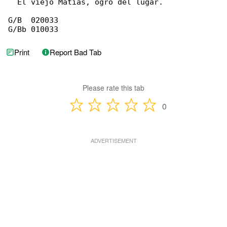
  El viejo Matías, ogro del lugar.

G/B  020033

G/Bb 010033
Print
Report Bad Tab
Please rate this tab
0