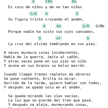
A
F#m
Bm
  Es cuco de niños y de no tan niños

G/B
A
D
  Su figura triste cruzando el andén,

A
Am
G/B
   G/Bb

  Porque nadie ha visto sus ojos cansados,

D
A7
D
  La cruz del olvido temblando en sus pies.

A veces murmura cosas incoherentes,

Habla de la guerra, imita al cañón,

Y otras veces pone en sus ojos un niño

Y acuna en sus brazos su bolso marrón.

Cuando llegan trenes repletos de obreros

Se pone contento, brilla su mirar.

Gorrión de la tarde, quiere hablar con todos,

Y después se queda solo en el andén.

  Se queda mirando las vías vacías,

  La luz que se pierde del tren que pasó,

  Y después se aleja, murmurando cosas,
