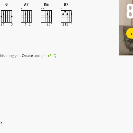
G
A7
Dm
B7
Tr
his song yet.
Create
and
get
+5
IQ
му