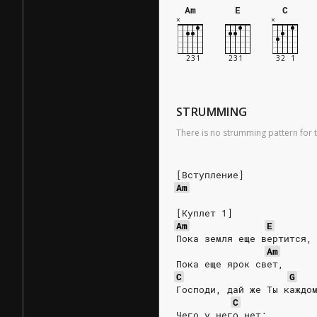
Am
E
C
STRUMMING
There is no strumming pattern for t
[Вступление]
Am
[Куплет 1]
Am
E
Пока земля еще вертится,
Am
Пока еще ярок свет,
C
G
Господи, дай же Ты каждо
C
Чего у него нет: