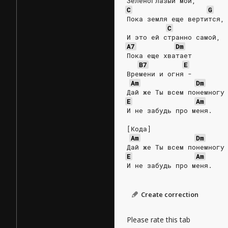
Зеленоглазый мой,
C
G
Пока земля еще вертится,
C
И это ей странно самой,
A7
Dm
Пока еще хватает
B7
E
Времени и огня -
Am
Dm
Дай же Ты всем понемногу
E
Am
И не забудь про меня.
[Кода]
Am
Dm
Дай же Ты всем понемногу
E
Am
И не забудь про меня.
Create correction
Please rate this tab