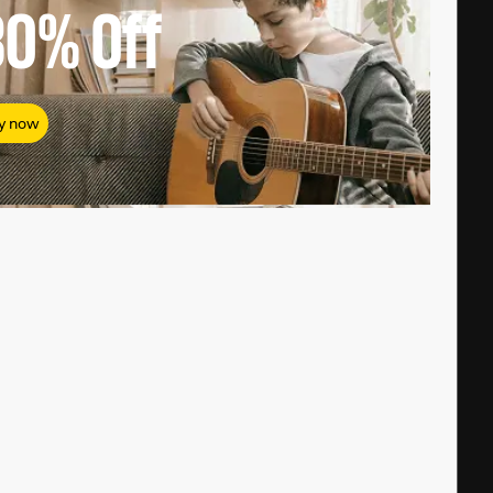
80%
Off
y now