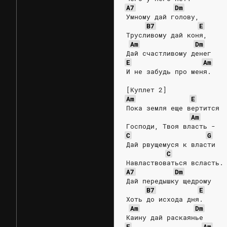
A7
Dm
Умному дай голову,
B7
E
Трусливому дай коня,
Am
Dm
Дай счастливому денег
E
Am
И не забудь про меня.
[Куплет 2]
Am
E
Пока земля еще вертится
Am
Господи, Твоя власть -
C
G
Дай рвущемуся к власти
C
Навластвоваться всласть.
A7
Dm
Дай передышку щедрому
B7
E
Хоть до исхода дня.
Am
Dm
Каину дай раскаянье
E
Am