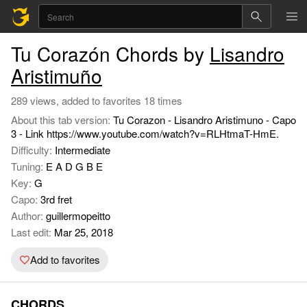
Tu Corazón Chords by
Lisandro
Aristimuño
289 views, added to favorites 18 times
About this tab version:
Tu Corazon - Lisandro Aristimuno - Capo
3 - Link https://www.youtube.com/watch?v=RLHtmaT-HmE.
Difficulty:
Intermediate
Tuning:
E A D G B E
Key:
G
Capo:
3rd fret
Author:
guillermopeitto
Last edit:
Mar 25, 2018
Add to favorites
CHORDS