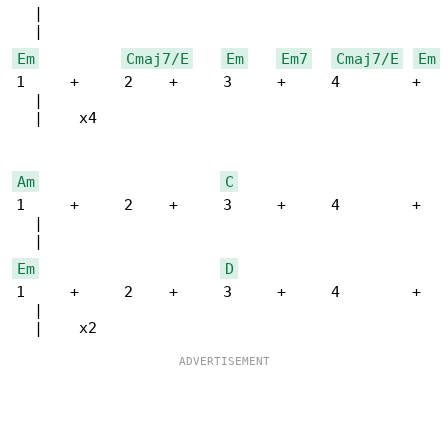
  |

Em
Cmaj7/E
Em
Em7
Cmaj7/E
Em
1     +     2    +     3     +     4        + 

  |

  |    x4

Am
C
1     +     2    +     3     +     4        + 

  |

Em
D
1     +     2    +     3     +     4        + 

  |
