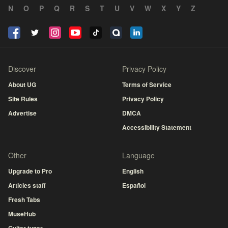
N
O
P
Q
R
S
T
U
V
W
X
Y
Z
Discover
Privacy Policy
About UG
Terms of Service
Site Rules
Privacy Policy
Advertise
DMCA
Accessibility Statement
Other
Language
Upgrade to Pro
English
Articles staff
Español
Fresh Tabs
MuseHub