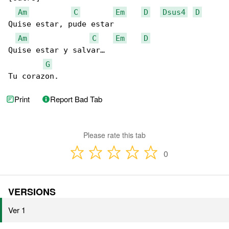
Am
C
Em
D
Dsus4
D
Quise estar, pude estar

Am
C
Em
D
Quise estar y salvar…

G
Tu corazon.
Print
Report Bad Tab
Please rate this tab
0
VERSIONS
Ver 1