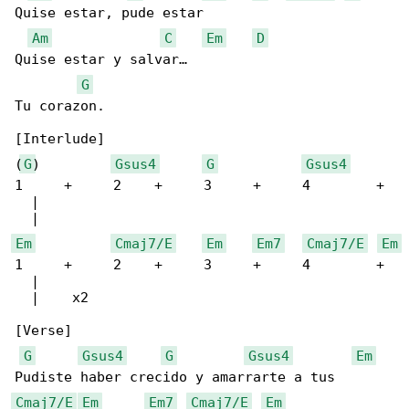
Quise estar, pude estar

Am
C
Em
D
Quise estar y salvar…

G
Tu corazon.

[Interlude]

(
G
)         
Gsus4
G
Gsus4
1     +     2    +     3     +     4        + 

  |

Em
Cmaj7/E
Em
Em7
Cmaj7/E
Em
1     +     2    +     3     +     4        + 

  |

  |    x2

[Verse]

G
Gsus4
G
Gsus4
Em
Cmaj7/E
Em
Em7
Cmaj7/E
Em