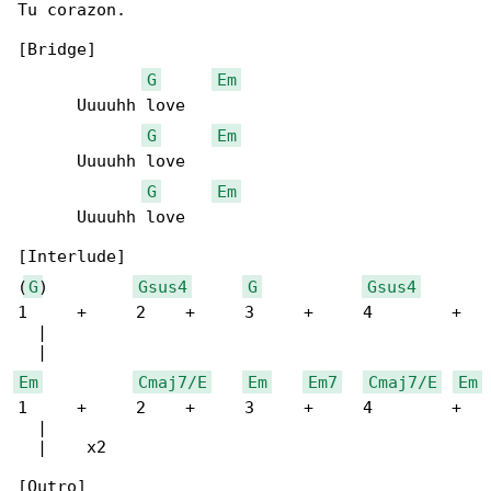
Tu corazon.

[Bridge]

G
Em
      Uuuuhh love

G
Em
      Uuuuhh love

G
Em
      Uuuuhh love

[Interlude]

(
G
)         
Gsus4
G
Gsus4
1     +     2    +     3     +     4        + 

  |

Em
Cmaj7/E
Em
Em7
Cmaj7/E
Em
1     +     2    +     3     +     4        + 

  |

  |    x2

[Outro]
