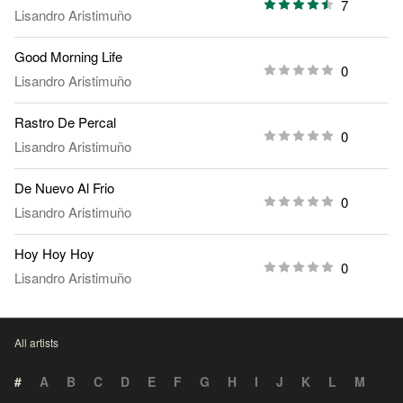
7
Lisandro Aristimuño
Good Morning Life
0
Lisandro Aristimuño
Rastro De Percal
0
Lisandro Aristimuño
De Nuevo Al Frio
0
Lisandro Aristimuño
Hoy Hoy Hoy
0
Lisandro Aristimuño
All artists
#
A
B
C
D
E
F
G
H
I
J
K
L
M