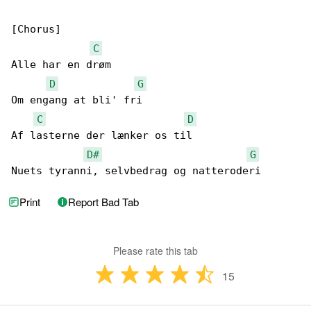
[Chorus]

C
Alle har en drøm

D
G
Om engang at bli' fri

C
D
Af lasterne der lænker os til

D#
G
Nuets tyranni, selvbedrag og natteroderi
Print
Report Bad Tab
Please rate this tab
15