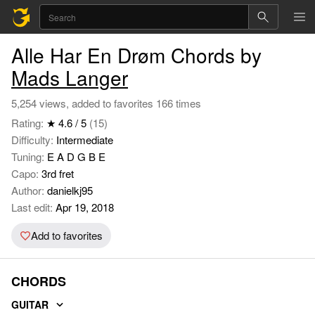
Alle Har En Drøm Chords by
Mads Langer
5,254 views, added to favorites 166 times
Rating:
★ 4.6 / 5
(15)
Difficulty:
Intermediate
Tuning:
E A D G B E
Capo:
3rd fret
Author:
danielkj95
Last edit:
Apr 19, 2018
Add to favorites
CHORDS
GUITAR