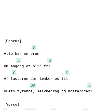
[Chorus]

C
Alle har en drøm

D
G
Om engang at bli' fri

C
D
Af lasterne der lænker os til

D#
G
Nuets tyranni, selvbedrag og natteroderi
