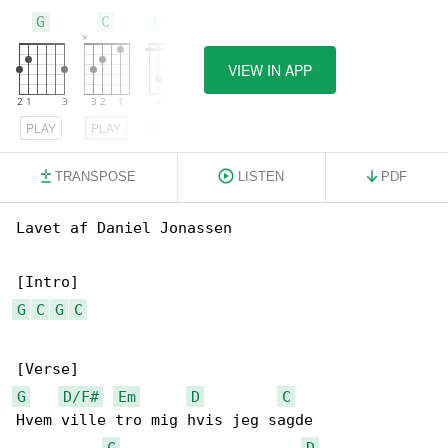
G
C
D/F#
VIEW IN APP
PLAY
PLAY
PLAY
TRANSPOSE
LISTEN
PDF
Lavet af Daniel Jonassen

G
C
G
C
G
D/F#
Em
D
C
Hvem ville tro mig hvis jeg sagde

C
D