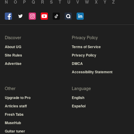
N
O
P
Q
R
S
T
U
V
W
X
Y
Z
Discover
Privacy Policy
About UG
Terms of Service
Site Rules
Privacy Policy
Advertise
DMCA
Accessibility Statement
Other
Language
Upgrade to Pro
English
Articles staff
Español
Fresh Tabs
MuseHub
Guitar tuner