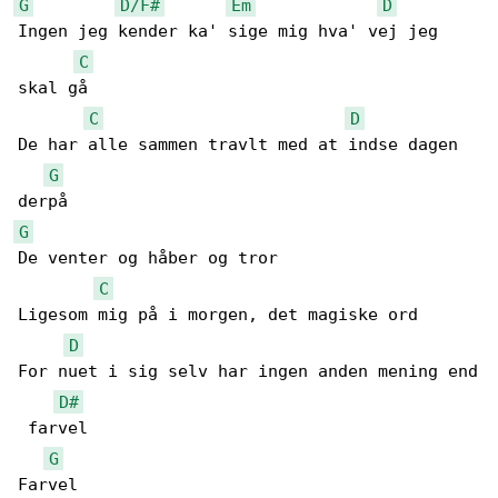
G
D/F#
Em
D
Ingen jeg kender ka' sige mig hva' vej jeg 

C
skal gå

C
D
De har alle sammen travlt med at indse dagen 

G
G
De venter og håber og tror

C
Ligesom mig på i morgen, det magiske ord

D
For nuet i sig selv har ingen anden mening end

D#
 farvel

G
Farvel
