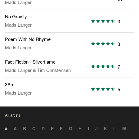
Mads Langer
No Gravity
3
Mads Langer
Poem With No Rhyme
3
Mads Langer
Fact-Fiction - Silverflame
7
Mads Langer
&
Tim Christensen
3Am
5
Mads Langer
All artists
#
A
B
C
D
E
F
G
H
I
J
K
L
M