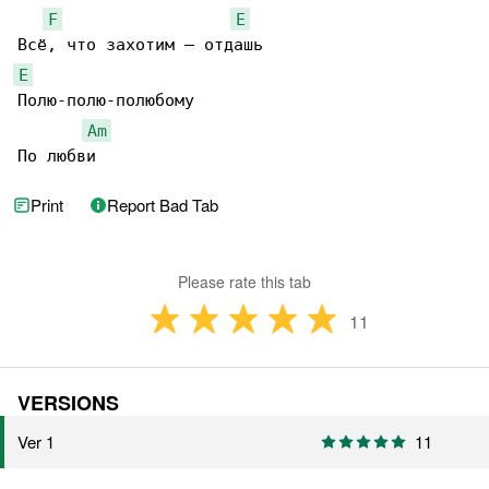
F
E
E
Полю-полю-полюбому

Am
По любви
Print
Report Bad Tab
Please rate this tab
11
VERSIONS
Ver 1
11