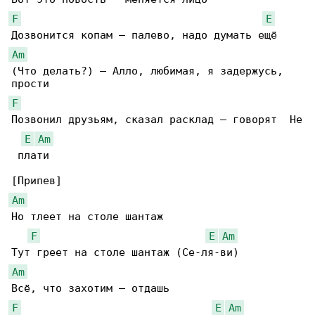
F
E
Am
(Что делать?) — Алло, любимая, я задержусь, 

F
Позвонил друзьям, сказал расклад — говорят  Не

E
Am
 плати

Am
Но тлеет на столе шантаж

F
E
Am
Am
F
E
Am