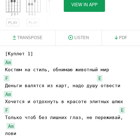
VIEW IN APP
PLAY
PLAY
PLAY
TRANSPOSE
LISTEN
PDF
Am
F
E
Am
F
E
Только чтоб без лишних глаз, не переживай, 

Am
лови
