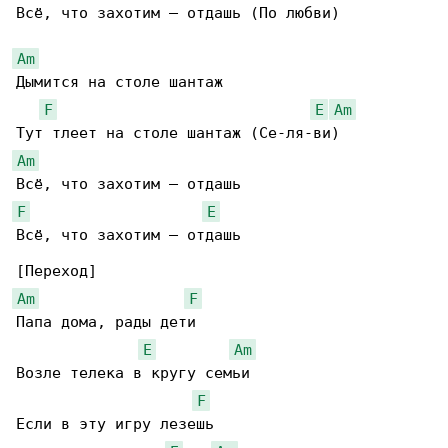
Всё, что захотим — отдашь (По любви)

Am
Дымится на столе шантаж

F
E
Am
Am
F
E
Всё, что захотим — отдашь

Am
F
Папа дома, рады дети

E
Am
Возле телека в кругу семьи

F
Если в эту игру лезешь
