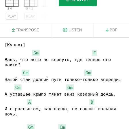
PLAY
PLAY
PLAY
TRANSPOSE
LISTEN
PDF
[Куплет]

Gm
F
Жаль, что лето не вернуть, где теперь его 

найти?

Cm
Gm
Нашей стаи долгий путь только-только впереди.

Cm
Gm
А уставшее крыло тянет вниз коварный дождь,

A
D
И с рассветом, как назло, не спешит шальная 

ночь.

Gm
Cm