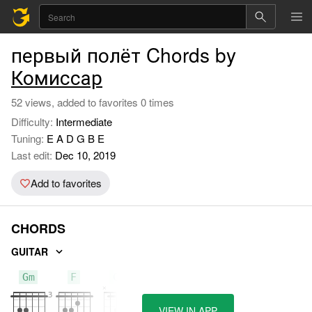
первый полёт Chords by
Комиссар
52 views, added to favorites 0 times
Difficulty:
Intermediate
Tuning:
E A D G B E
Last edit:
Dec 10, 2019
Add to favorites
CHORDS
GUITAR
Gm
F
Cm
VIEW IN APP