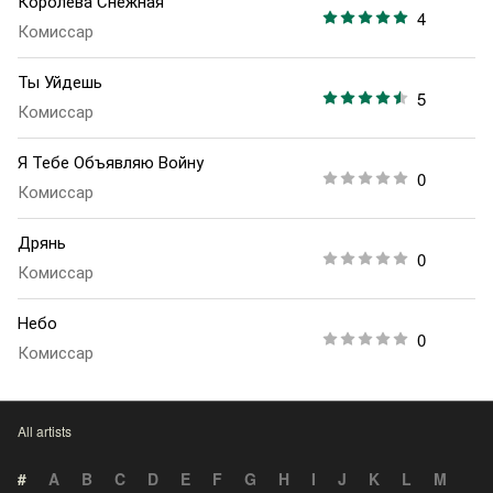
Королева Снежная
4
Комиссар
Ты Уйдешь
5
Комиссар
Я Тебе Объявляю Войну
0
Комиссар
Дрянь
0
Комиссар
Небо
0
Комиссар
All artists
#
A
B
C
D
E
F
G
H
I
J
K
L
M