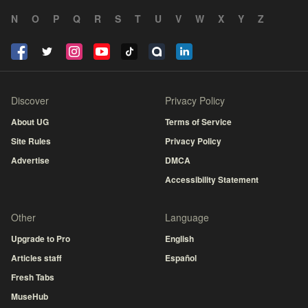
N
O
P
Q
R
S
T
U
V
W
X
Y
Z
Discover
Privacy Policy
About UG
Terms of Service
Site Rules
Privacy Policy
Advertise
DMCA
Accessibility Statement
Other
Language
Upgrade to Pro
English
Articles staff
Español
Fresh Tabs
MuseHub