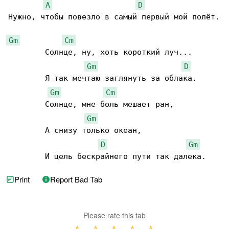
A
D
Нужно, чтобы повезло в самый первый мой полёт.

Gm
Cm
        Солнце, ну, хоть короткий луч...

Gm
D
        Я так мечтаю заглянуть за облака.

Gm
Cm
        Солнце, мне боль мешает ран,

Gm
        А снизу только океан,

D
Gm
        И цель бескрайнего пути так далека.
Print
Report Bad Tab
Please rate this tab