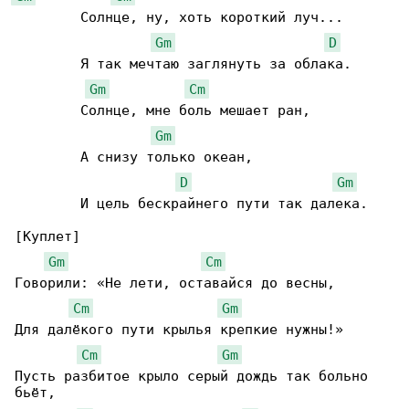
        Солнце, ну, хоть короткий луч...

Gm
D
        Я так мечтаю заглянуть за облака.

Gm
Cm
        Солнце, мне боль мешает ран,

Gm
        А снизу только океан,

D
Gm
        И цель бескрайнего пути так далека.

[Куплет]

Gm
Cm
Говорили: «Не лети, оставайся до весны,

Cm
Gm
Для далёкого пути крылья крепкие нужны!»

Cm
Gm
Пусть разбитое крыло серый дождь так больно 

бьёт,
