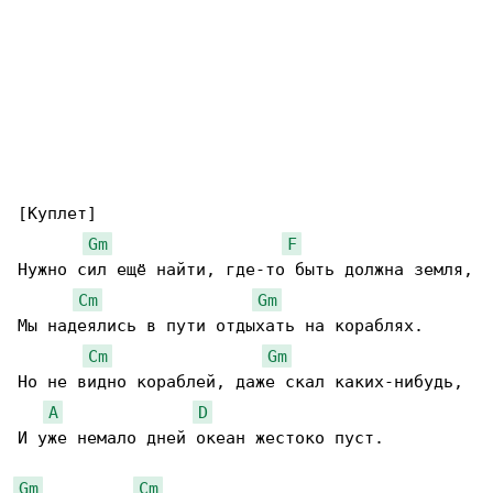
[Куплет]

Gm
F
Нужно сил ещё найти, где-то быть должна земля,

Cm
Gm
Мы надеялись в пути отдыхать на кораблях.

Cm
Gm
Но не видно кораблей, даже скал каких-нибудь,

A
D
И уже немало дней океан жестоко пуст.

Gm
Cm