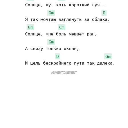
        Солнце, ну, хоть короткий луч...

Gm
D
        Я так мечтаю заглянуть за облака.

Gm
Cm
        Солнце, мне боль мешает ран,

Gm
        А снизу только океан,

D
Gm