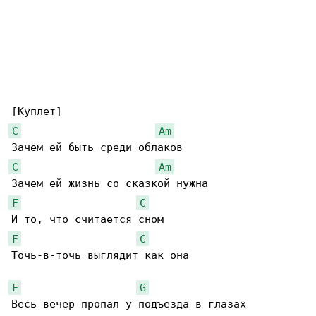
C
Am
C
Am
F
C
F
C
Точь-в-точь выглядит как она

F
G
Весь вечер пропал у подъезда в глазах
