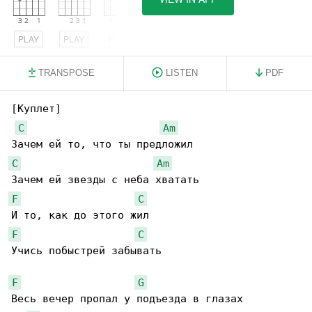
PLAY
PLAY
PLAY
TRANSPOSE
LISTEN
PDF
[Куплет]

C
Am
C
Am
F
C
F
C
Учись побыстрей забывать

F
G
Весь вечер пропал у подъезда в глазах
