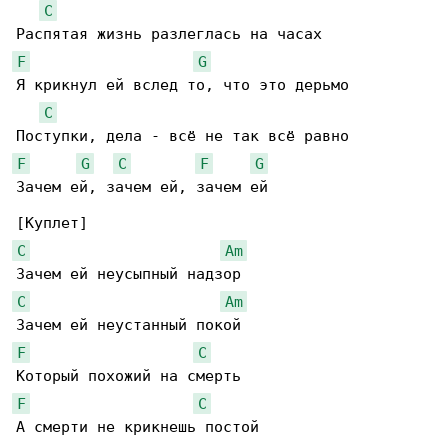
C
F
G
Я крикнул ей вслед то, что это дерьмо

C
F
G
C
F
G
Зачем ей, зачем ей, зачем ей

C
Am
C
Am
F
C
F
C
А смерти не крикнешь постой
