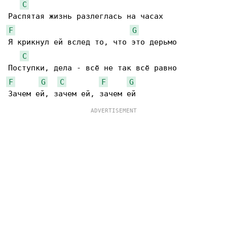
C
F
G
Я крикнул ей вслед то, что это дерьмо

C
F
G
C
F
G