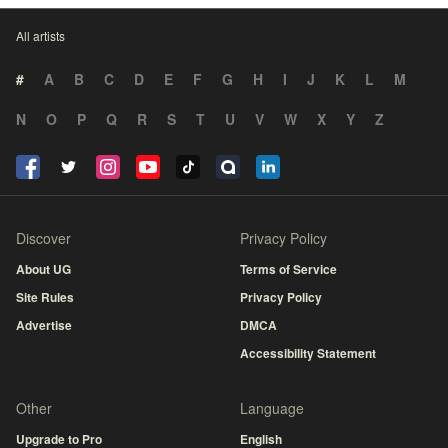
All artists
#
A
B
C
D
E
F
G
H
I
J
K
L
M
N
O
P
Q
R
S
T
U
V
W
X
Y
Z
Discover
Privacy Policy
About UG
Terms of Service
Site Rules
Privacy Policy
Advertise
DMCA
Accessibility Statement
Other
Language
Upgrade to Pro
English