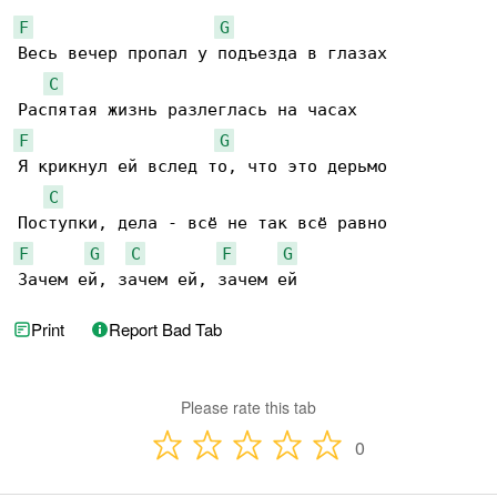
F
G
Весь вечер пропал у подъезда в глазах

C
F
G
Я крикнул ей вслед то, что это дерьмо

C
F
G
C
F
G
Зачем ей, зачем ей, зачем ей
Print
Report Bad Tab
Please rate this tab
0