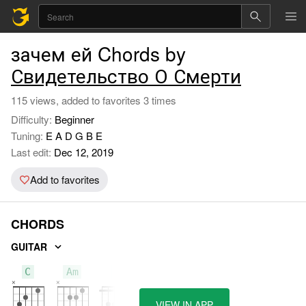
зачем ей Chords by
Свидетельство О Смерти
115 views, added to favorites 3 times
Difficulty:
Beginner
Tuning:
E A D G B E
Last edit:
Dec 12, 2019
Add to favorites
CHORDS
GUITAR
C
Am
F
VIEW IN APP