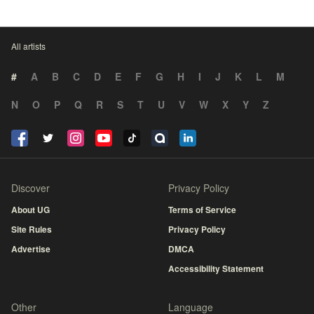
All artists
#
A
B
C
D
E
F
G
H
I
J
K
L
M
N
O
P
Q
R
S
T
U
V
W
X
Y
Z
Discover
Privacy Policy
About UG
Terms of Service
Site Rules
Privacy Policy
Advertise
DMCA
Accessibility Statement
Other
Language