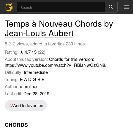
Temps à Nouveau Chords by
Jean-Louis Aubert
5,212 views, added to favorites 230 times
Rating:
★ 4.7 / 5
(22)
About this tab version:
Chords for this version:
https://www.youtube.com/watch?v=RBiaNwGzGN8.
Difficulty:
Intermediate
Tuning:
E A D G B E
Author:
x.molines
Last edit:
Dec 28, 2019
Add to favorites
CHORDS