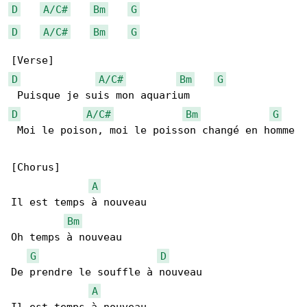
D
A/C#
Bm
G
D
A/C#
Bm
G
D
A/C#
Bm
G
D
A/C#
Bm
G
 Moi le poison, moi le poisson changé en homme

[Chorus]

A
Il est temps à nouveau

Bm
Oh temps à nouveau

G
D
De prendre le souffle à nouveau

A