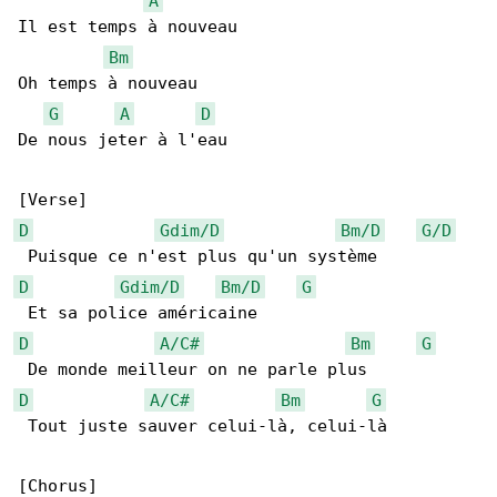
A
Il est temps à nouveau

Bm
Oh temps à nouveau

G
A
D
De nous jeter à l'eau

D
Gdim/D
Bm/D
G/D
D
Gdim/D
Bm/D
G
D
A/C#
Bm
G
D
A/C#
Bm
G
 Tout juste sauver celui-là, celui-là

[Chorus]
