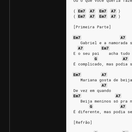
Ou o que você queria faz
(
Em7
A7
Em7
A7
)
(
Em7
A7
Em7
A7
)
[Primeira Parte]
Em7
A7
   Gabriel e a namorada 
A7
Em7
E o seu pai    acha tudo
G
A7
É complicado, mas podia 
Em7
A7
   Mariana gosta de beij
A7
De vez em quando
Em7
A7
   Beija meninos só pra 
G
A7
É diferente, mas podia s
[Refrão]