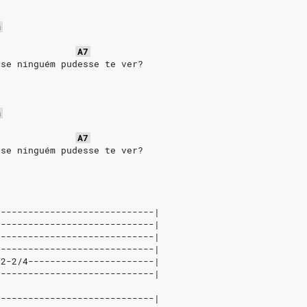
m
A7
 se ninguém pudesse te ver?
m
A7
 se ninguém pudesse te ver?
-----------------------------|
-----------------------------|
-----------------------------|
-----------------------------|
-2-2/4-----------------------|
-----------------------------|
-----------------------------|