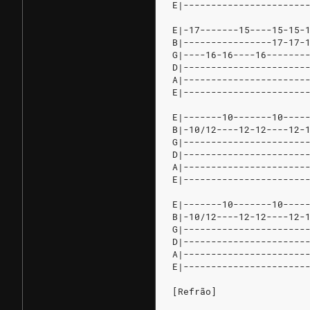
E|----------------------
E|-17-------15----15-15-
B|----------------17-17-
G|----16-16----16-------
D|----------------------
A|----------------------
E|----------------------
E|-------10-------10----
B|-10/12----12-12----12-
G|----------------------
D|----------------------
A|----------------------
E|----------------------
E|-------10-------10----
B|-10/12----12-12----12-
G|----------------------
D|----------------------
A|----------------------
E|----------------------
[Refrão]