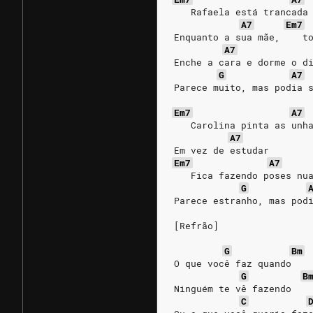
   Rafaela está trancada
A7
Em7
Enquanto a sua mãe,    t
A7
Enche a cara e dorme o d
G
A7
Parece muito, mas podia 
Em7
A7
   Carolina pinta as unh
A7
Em vez de estudar
Em7
A7
   Fica fazendo poses nu
G
Parece estranho, mas pod
[Refrão]
G
Bm
O que você faz quando
G
B
Ninguém te vê fazendo
C