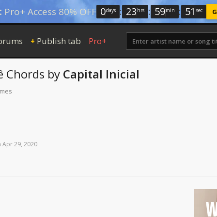
0
:
23
:
59
:
50
:
Pro+ Access 80% OFF
days
hrs
min
sec
G
orums
Publish tab
Pro+
+
ê
Chords
by
Capital Inicial
times
n
Apr
29,
2020
W