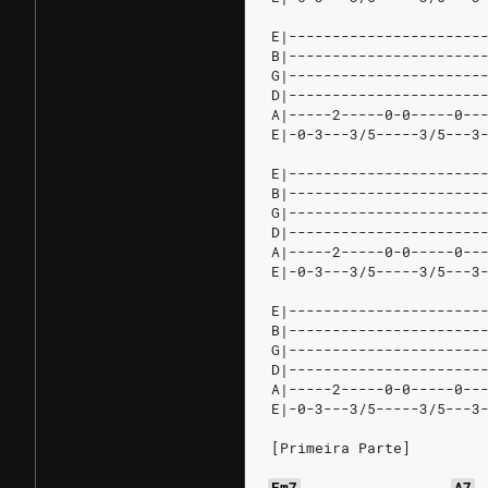
E|----------------------
B|----------------------
G|----------------------
D|----------------------
A|-----2-----0-0-----0--
E|-0-3---3/5-----3/5---3
E|----------------------
B|----------------------
G|----------------------
D|----------------------
A|-----2-----0-0-----0--
E|-0-3---3/5-----3/5---3
E|----------------------
B|----------------------
G|----------------------
D|----------------------
A|-----2-----0-0-----0--
E|-0-3---3/5-----3/5---3
[Primeira Parte]
Em7
A7