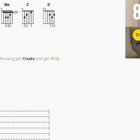
Bm
C
D
Tr
his song yet.
Create
and
get
+5
IQ
--------------------|
--------------------|
--------------------|
--------------------|
--------------------|
--------------------|