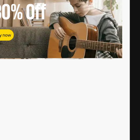
80%
Off
y now