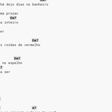
 há dois dias no banheiro
oma prozac
Em7
ia inteiro
ser
Em7
as roídas de vermelho
Em7
a no espelho
A7
ia ser
m
D
A7