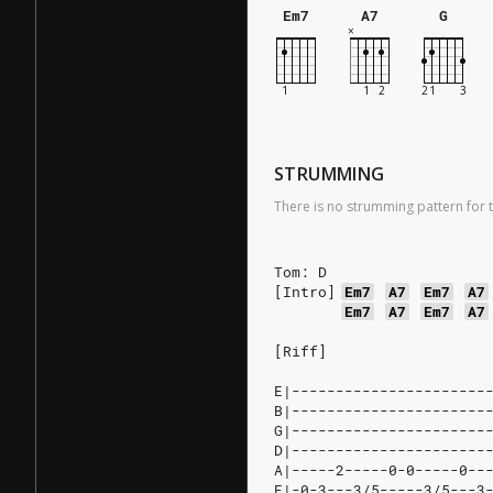
Em7
A7
G
STRUMMING
There is no strumming pattern for t
Tom: D
[Intro]
Em7
A7
Em7
A7
Em7
A7
Em7
A7
[Riff]
E|----------------------
B|----------------------
G|----------------------
D|----------------------
A|-----2-----0-0-----0--
E|-0-3---3/5-----3/5---3