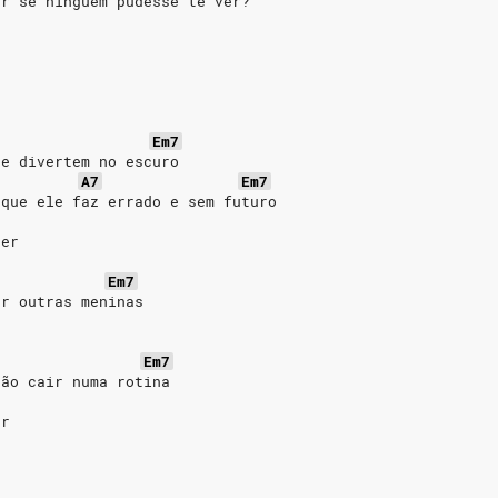
er se ninguém pudesse te ver?
Em7
se divertem no escuro
A7
Em7
 que ele faz errado e sem futuro
ser
Em7
ar outras meninas
Em7
não cair numa rotina
er