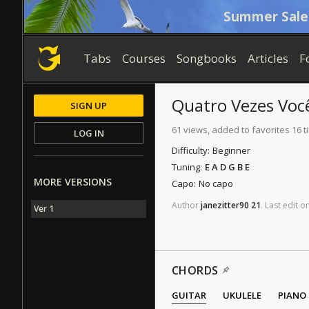
Summer Sale
Tabs
Courses
Songbooks
Articles
F
Quatro Vezes Voc
SIGN UP
61 views, added to favorites 16 
LOG IN
Difficulty:
Beginner
Tuning:
E A D G B E
MORE VERSIONS
Capo:
No capo
Author
janezitter90
21
.
Last
edit
o
Ver 1
CHORDS
GUITAR
UKULELE
PIANO