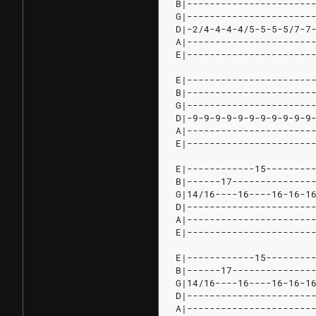
B|----------------------
G|----------------------
D|-2/4-4-4-4/5-5-5-5/7-7
A|----------------------
E|----------------------
E|----------------------
B|----------------------
G|----------------------
D|-9-9-9-9-9-9-9-9-9-9-9
A|----------------------
E|----------------------
E|------------15--------
B|------17--------------
G|14/16----16----16-16-1
D|----------------------
A|----------------------
E|----------------------
E|------------15--------
B|------17--------------
G|14/16----16----16-16-1
D|----------------------
A|----------------------