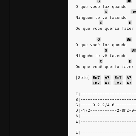
G
Bm
O que você faz quando
G
B
Ninguém te vê fazendo
C
D
Ou que você queria fazer
G
Bm
O que você faz quando
G
B
Ninguém te vê fazendo
C
D
Ou que você queria fazer
[Solo]
Em7
A7
Em7
A7
Em7
A7
Em7
A7
E|----------------------
B|----------------------
G|-----0-2-2/4-0--------
D|-1/2-----------2-0h2-0
A|----------------------
E|----------------------
E|----------------------