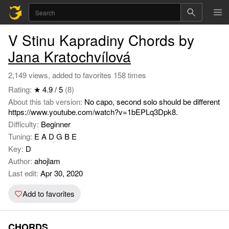
V Stinu Kapradiny Chords by
Jana Kratochvílová
2,149 views, added to favorites 158 times
Rating:
★ 4.9 / 5
(8)
About this tab version:
No capo, second solo should be different
https://www.youtube.com/watch?v=1bEPLq3Dpk8.
Difficulty:
Beginner
Tuning:
E A D G B E
Key:
D
Author:
ahojlam
Last edit:
Apr 30, 2020
Add to favorites
CHORDS