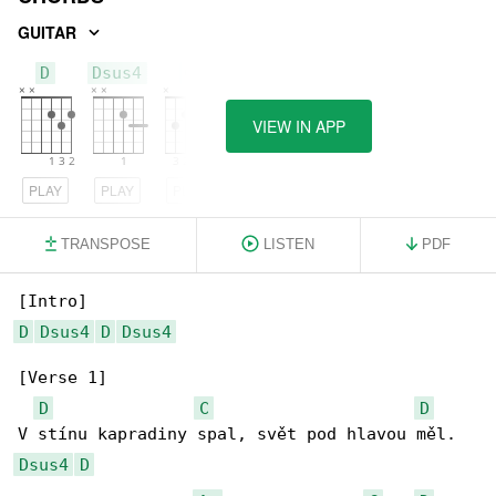
GUITAR
D
Dsus4
C
VIEW IN APP
PLAY
PLAY
PLAY
TRANSPOSE
LISTEN
PDF
D
Dsus4
D
Dsus4
[Verse 1]

D
C
D
Dsus4
D