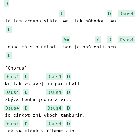
D
C
D
Dsus4
Já tam zrovna stála jen, tak náhodou jen,

D
Am
C
D
Dsus4
touha má sto nálad - sen je naštěstí sen.

D
Dsus4
D
Dsus4
D
Dsus4
D
Dsus4
D
Dsus4
D
Dsus4
D
Dsus4
D
Dsus4
D
tak se stává stříbrem cín.
