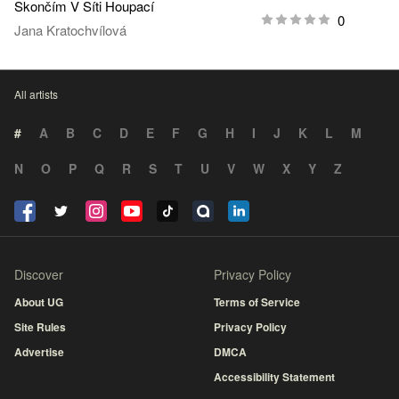
Skončím V Síti Houpací
0
Jana Kratochvílová
All artists
#
A
B
C
D
E
F
G
H
I
J
K
L
M
N
O
P
Q
R
S
T
U
V
W
X
Y
Z
Discover
Privacy Policy
About UG
Terms of Service
Site Rules
Privacy Policy
Advertise
DMCA
Accessibility Statement