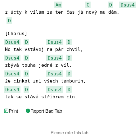
Am
C
D
Dsus4
z úcty k vílám za ten čas já nový mu dám.

D
Dsus4
D
Dsus4
D
Dsus4
D
Dsus4
D
Dsus4
D
Dsus4
D
Dsus4
D
Dsus4
D
tak se stává stříbrem cín.
Print
Report Bad Tab
Please rate this tab